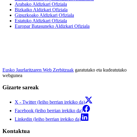
Arabako Aldizkari Ofiziala
Bizkaiko Aldizkari Ofiziala
Gipuzkoako Aldizkari Ofiziala
Estatuko Aldizkari Ofiziala
Europar Batasuneko Aldizkari Ofiziala
Eusko Jaurlaritzaren Web Zerbitzuak
garatutako eta kudeatutako
webgunea
Gizarte sareak
X - Twitter (leiho berrian irekiko da)
Facebook (leiho berrian irekiko da)
Linkedin (leiho berrian irekiko da)
Kontaktua