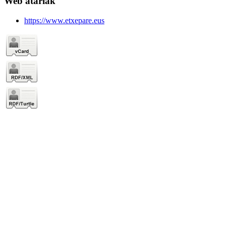
Web atariak
https://www.etxepare.eus