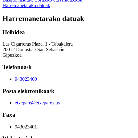
Harremanetarako datuak
Harremanetarako datuak
Helbidea
Las Cigarreras Plaza, 1 - Tabakalera
20012 Donostia / San Sebastián
Gipuzkoa
Telefonoa/k
943023400
Posta elektronikoa/k
etxepare@etxepare.eus
Faxa
943023401