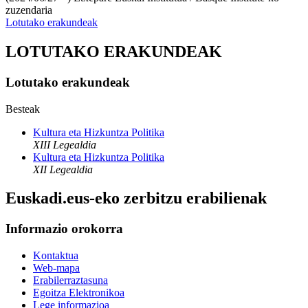
zuzendaria
Lotutako erakundeak
LOTUTAKO ERAKUNDEAK
Lotutako erakundeak
Besteak
Kultura eta Hizkuntza Politika
XIII Legealdia
Kultura eta Hizkuntza Politika
XII Legealdia
Euskadi.eus-eko zerbitzu erabilienak
Informazio orokorra
Kontaktua
Web-mapa
Erabilerraztasuna
Egoitza Elektronikoa
Lege informazioa