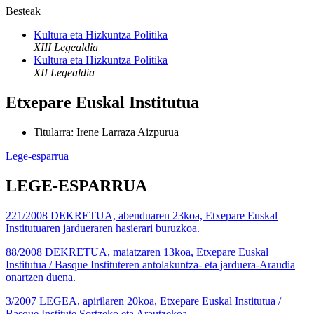
Besteak
Kultura eta Hizkuntza Politika
XIII Legealdia
Kultura eta Hizkuntza Politika
XII Legealdia
Etxepare Euskal Institutua
Titularra
:
Irene Larraza Aizpurua
Lege-esparrua
LEGE-ESPARRUA
221/2008 DEKRETUA, abenduaren 23koa, Etxepare Euskal
Institutuaren jardueraren hasierari buruzkoa.
88/2008 DEKRETUA, maiatzaren 13koa, Etxepare Euskal
Institutua / Basque Instituteren antolakuntza- eta jarduera-Araudia
onartzen duena.
3/2007 LEGEA, apirilaren 20koa, Etxepare Euskal Institutua /
Basque Institute Sortzeko eta Arautzekoa.