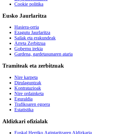
Cookie politika
Eusko Jaurlaritza
Hasiera-orria
Ezagutu Jaurlaritza
Sailak eta erakundeak
Arreta Zerbitzua
Gobernu irekia
Gardena, gardetasunaren ataria
Tramiteak eta zerbitzuak
Nire karpeta
Dirulaguntzak
Kontratazioak
Nire ordainketa
Eguraldia
Trafikoaren egoera
Estatistika
Aldizkari ofizialak
Euskal Herriko Agintaritzaren Aldizkaria