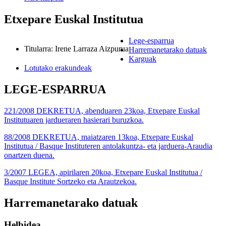
Etxepare Euskal Institutua
Lege-esparrua
Titularra
:
Irene Larraza Aizpurua
Harremanetarako datuak
Karguak
Lotutako erakundeak
LEGE-ESPARRUA
221/2008 DEKRETUA, abenduaren 23koa, Etxepare Euskal
Institutuaren jardueraren hasierari buruzkoa.
88/2008 DEKRETUA, maiatzaren 13koa, Etxepare Euskal
Institutua / Basque Instituteren antolakuntza- eta jarduera-Araudia
onartzen duena.
3/2007 LEGEA, apirilaren 20koa, Etxepare Euskal Institutua /
Basque Institute Sortzeko eta Arautzekoa.
Harremanetarako datuak
Helbidea