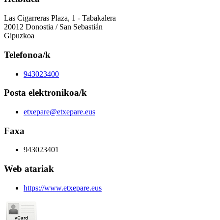
Las Cigarreras Plaza, 1 - Tabakalera
20012 Donostia / San Sebastián
Gipuzkoa
Telefonoa/k
943023400
Posta elektronikoa/k
etxepare@etxepare.eus
Faxa
943023401
Web atariak
https://www.etxepare.eus