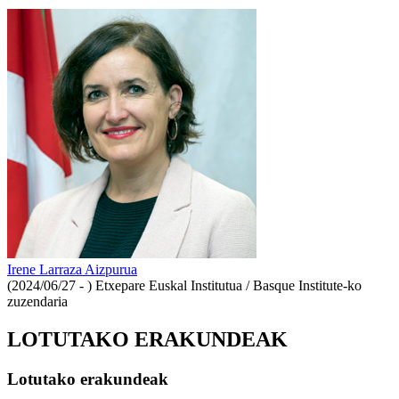
Irene Larraza Aizpurua
(2024/06/27 - )
Etxepare Euskal Institutua / Basque Institute-ko
zuzendaria
LOTUTAKO ERAKUNDEAK
Lotutako erakundeak