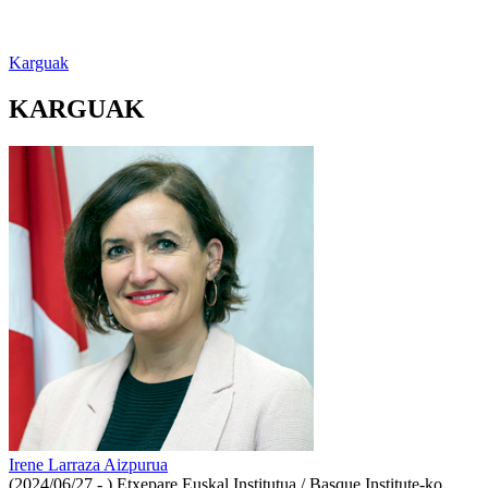
Karguak
KARGUAK
Irene Larraza Aizpurua
(2024/06/27 - )
Etxepare Euskal Institutua / Basque Institute-ko