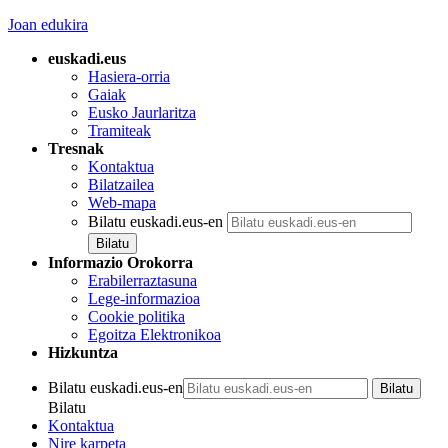
Joan edukira
euskadi.eus
Hasiera-orria
Gaiak
Eusko Jaurlaritza
Tramiteak
Tresnak
Kontaktua
Bilatzailea
Web-mapa
Bilatu euskadi.eus-en
Informazio Orokorra
Erabilerraztasuna
Lege-informazioa
Cookie politika
Egoitza Elektronikoa
Hizkuntza
Bilatu euskadi.eus-en
Bilatu
Kontaktua
Nire karpeta