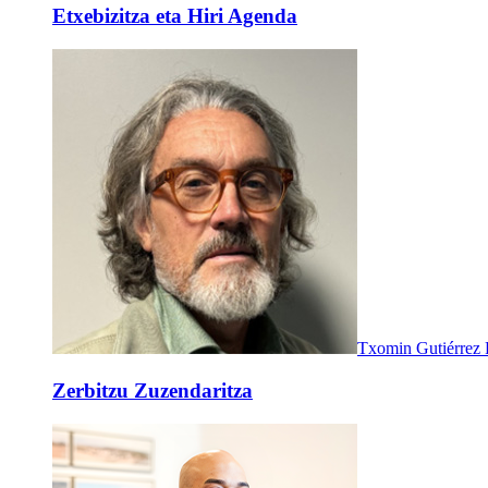
Etxebizitza eta Hiri Agenda
Txomin Gutiérrez
Zerbitzu Zuzendaritza