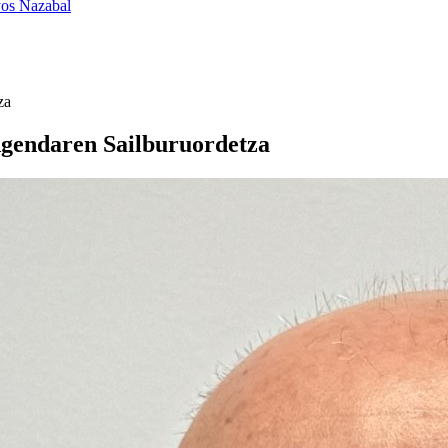
yos Nazabal
za
 Agendaren Sailburuordetza