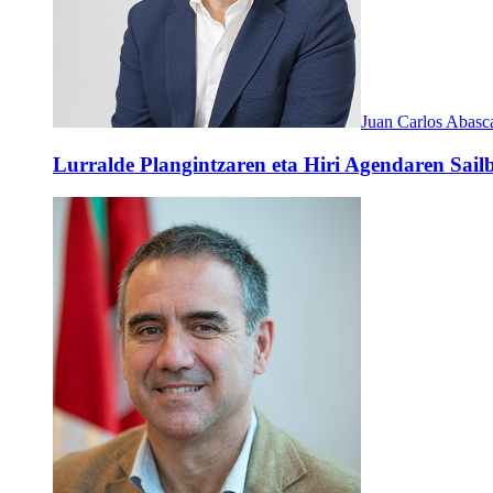
Juan Carlos Abasc
Lurralde Plangintzaren eta Hiri Agendaren Sailb