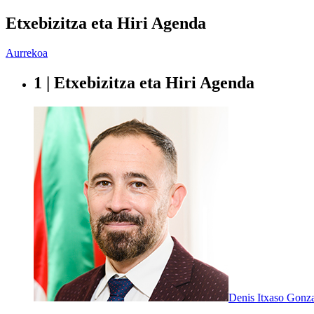
Etxebizitza eta Hiri Agenda
Aurrekoa
1 | Etxebizitza eta Hiri Agenda
Denis Itxaso Gonz