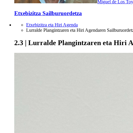
Miguel de Los To
Etxebizitza Sailburuordetza
Etxebizitza eta Hiri Agenda
Lurralde Plangintzaren eta Hiri Agendaren Sailburuordet
2.3 | Lurralde Plangintzaren eta Hiri