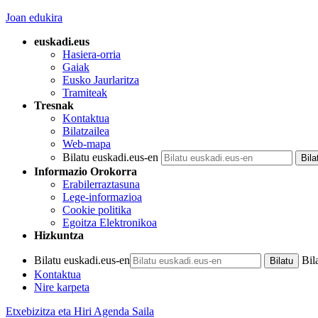
Joan edukira
euskadi.eus
Hasiera-orria
Gaiak
Eusko Jaurlaritza
Tramiteak
Tresnak
Kontaktua
Bilatzailea
Web-mapa
Bilatu euskadi.eus-en
Informazio Orokorra
Erabilerraztasuna
Lege-informazioa
Cookie politika
Egoitza Elektronikoa
Hizkuntza
Bilatu euskadi.eus-en
Bil
Kontaktua
Nire karpeta
Etxebizitza eta Hiri Agenda Saila