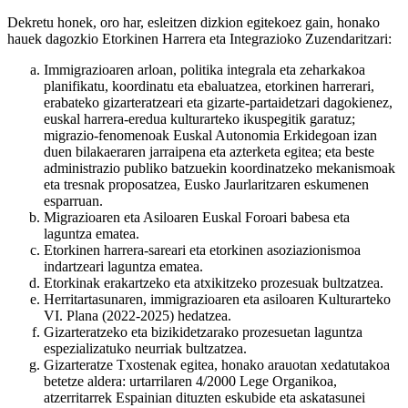
Dekretu honek, oro har, esleitzen dizkion egitekoez gain, honako
hauek dagozkio Etorkinen Harrera eta Integrazioko Zuzendaritzari:
Immigrazioaren arloan, politika integrala eta zeharkakoa
planifikatu, koordinatu eta ebaluatzea, etorkinen harrerari,
erabateko gizarteratzeari eta gizarte-partaidetzari dagokienez,
euskal harrera-eredua kulturarteko ikuspegitik garatuz;
migrazio-fenomenoak Euskal Autonomia Erkidegoan izan
duen bilakaeraren jarraipena eta azterketa egitea; eta beste
administrazio publiko batzuekin koordinatzeko mekanismoak
eta tresnak proposatzea, Eusko Jaurlaritzaren eskumenen
esparruan.
Migrazioaren eta Asiloaren Euskal Foroari babesa eta
laguntza ematea.
Etorkinen harrera-sareari eta etorkinen asoziazionismoa
indartzeari laguntza ematea.
Etorkinak erakartzeko eta atxikitzeko prozesuak bultzatzea.
Herritartasunaren, immigrazioaren eta asiloaren Kulturarteko
VI. Plana (2022-2025) hedatzea.
Gizarteratzeko eta bizikidetzarako prozesuetan laguntza
espezializatuko neurriak bultzatzea.
Gizarteratze Txostenak egitea, honako arauotan xedatutakoa
betetze aldera: urtarrilaren 4/2000 Lege Organikoa,
atzerritarrek Espainian dituzten eskubide eta askatasunei