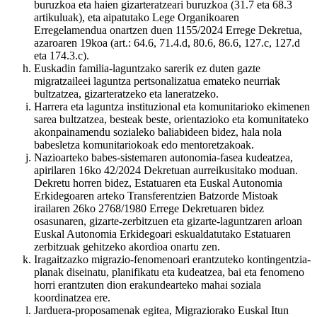
buruzkoa eta haien gizarteratzeari buruzkoa (31.7 eta 68.3
artikuluak), eta aipatutako Lege Organikoaren
Erregelamendua onartzen duen 1155/2024 Errege Dekretua,
azaroaren 19koa (art.: 64.6, 71.4.d, 80.6, 86.6, 127.c, 127.d
eta 174.3.c).
Euskadin familia-laguntzako sarerik ez duten gazte
migratzaileei laguntza pertsonalizatua emateko neurriak
bultzatzea, gizarteratzeko eta laneratzeko.
Harrera eta laguntza instituzional eta komunitarioko ekimenen
sarea bultzatzea, besteak beste, orientazioko eta komunitateko
akonpainamendu sozialeko baliabideen bidez, hala nola
babesletza komunitariokoak edo mentoretzakoak.
Nazioarteko babes-sistemaren autonomia-fasea kudeatzea,
apirilaren 16ko 42/2024 Dekretuan aurreikusitako moduan.
Dekretu horren bidez, Estatuaren eta Euskal Autonomia
Erkidegoaren arteko Transferentzien Batzorde Mistoak
irailaren 26ko 2768/1980 Errege Dekretuaren bidez
osasunaren, gizarte-zerbitzuen eta gizarte-laguntzaren arloan
Euskal Autonomia Erkidegoari eskualdatutako Estatuaren
zerbitzuak gehitzeko akordioa onartu zen.
Iragaitzazko migrazio-fenomenoari erantzuteko kontingentzia-
planak diseinatu, planifikatu eta kudeatzea, bai eta fenomeno
horri erantzuten dion erakundearteko mahai soziala
koordinatzea ere.
Jarduera-proposamenak egitea, Migraziorako Euskal Itun