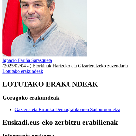
Ignacio Fariña Sarasqueta
(2025/02/04 - )
Etorkinak Hartzeko eta Gizarteratzeko zuzendaria
Lotutako erakundeak
LOTUTAKO ERAKUNDEAK
Goragoko erakundeak
Gazteria eta Erronka Demografikoaren Sailburuordetza
Euskadi.eus-eko zerbitzu erabilienak
Informazio orokorra