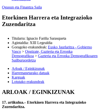
Ogasun eta Finantza Saila
Etorkinen Harrera eta Integrazioko
Zuzendaritza
Titularra
:
Ignacio Fariña Sarasqueta
Agintaldia
:
XIII Legealdia
Goragoko erakundeak
:
Eusko Jaurlaritza - Gobierno
Vasco
>
Ongizate, Gazteria eta Erronka
Demografikoa
>
Gazteria eta Erronka Demografikoaren
Sailburuordetza
Arloak / Eginkizunak
Harremanetarako datuak
Karguak
Lotutako erakundeak
ARLOAK / EGINKIZUNAK
17. artikulua.– Etorkinen Harrera eta Integrazioko
Zuzendaritza.