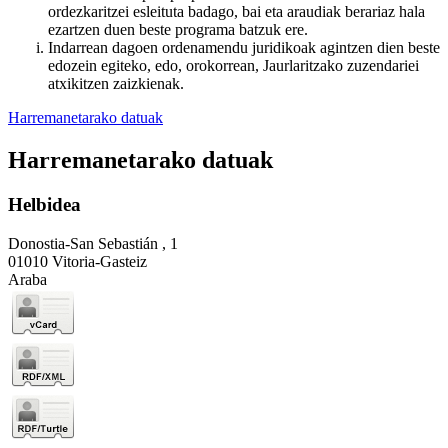
ordezkaritzei esleituta badago, bai eta araudiak berariaz hala
ezartzen duen beste programa batzuk ere.
Indarrean dagoen ordenamendu juridikoak agintzen dien beste
edozein egiteko, edo, orokorrean, Jaurlaritzako zuzendariei
atxikitzen zaizkienak.
Harremanetarako datuak
Harremanetarako datuak
Helbidea
Donostia-San Sebastián , 1
01010 Vitoria-Gasteiz
Araba