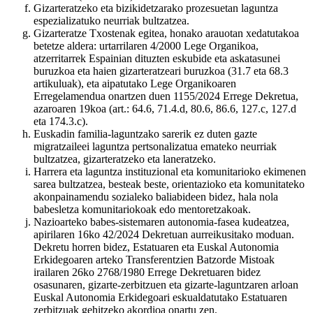
Gizarteratzeko eta bizikidetzarako prozesuetan laguntza
espezializatuko neurriak bultzatzea.
Gizarteratze Txostenak egitea, honako arauotan xedatutakoa
betetze aldera: urtarrilaren 4/2000 Lege Organikoa,
atzerritarrek Espainian dituzten eskubide eta askatasunei
buruzkoa eta haien gizarteratzeari buruzkoa (31.7 eta 68.3
artikuluak), eta aipatutako Lege Organikoaren
Erregelamendua onartzen duen 1155/2024 Errege Dekretua,
azaroaren 19koa (art.: 64.6, 71.4.d, 80.6, 86.6, 127.c, 127.d
eta 174.3.c).
Euskadin familia-laguntzako sarerik ez duten gazte
migratzaileei laguntza pertsonalizatua emateko neurriak
bultzatzea, gizarteratzeko eta laneratzeko.
Harrera eta laguntza instituzional eta komunitarioko ekimenen
sarea bultzatzea, besteak beste, orientazioko eta komunitateko
akonpainamendu sozialeko baliabideen bidez, hala nola
babesletza komunitariokoak edo mentoretzakoak.
Nazioarteko babes-sistemaren autonomia-fasea kudeatzea,
apirilaren 16ko 42/2024 Dekretuan aurreikusitako moduan.
Dekretu horren bidez, Estatuaren eta Euskal Autonomia
Erkidegoaren arteko Transferentzien Batzorde Mistoak
irailaren 26ko 2768/1980 Errege Dekretuaren bidez
osasunaren, gizarte-zerbitzuen eta gizarte-laguntzaren arloan
Euskal Autonomia Erkidegoari eskualdatutako Estatuaren
zerbitzuak gehitzeko akordioa onartu zen.