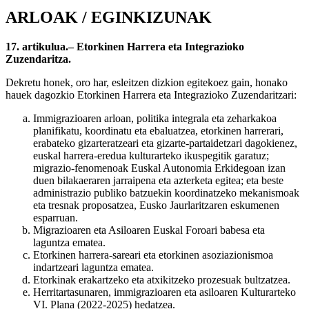
ARLOAK / EGINKIZUNAK
17. artikulua.– Etorkinen Harrera eta Integrazioko
Zuzendaritza.
Dekretu honek, oro har, esleitzen dizkion egitekoez gain, honako
hauek dagozkio Etorkinen Harrera eta Integrazioko Zuzendaritzari:
Immigrazioaren arloan, politika integrala eta zeharkakoa
planifikatu, koordinatu eta ebaluatzea, etorkinen harrerari,
erabateko gizarteratzeari eta gizarte-partaidetzari dagokienez,
euskal harrera-eredua kulturarteko ikuspegitik garatuz;
migrazio-fenomenoak Euskal Autonomia Erkidegoan izan
duen bilakaeraren jarraipena eta azterketa egitea; eta beste
administrazio publiko batzuekin koordinatzeko mekanismoak
eta tresnak proposatzea, Eusko Jaurlaritzaren eskumenen
esparruan.
Migrazioaren eta Asiloaren Euskal Foroari babesa eta
laguntza ematea.
Etorkinen harrera-sareari eta etorkinen asoziazionismoa
indartzeari laguntza ematea.
Etorkinak erakartzeko eta atxikitzeko prozesuak bultzatzea.
Herritartasunaren, immigrazioaren eta asiloaren Kulturarteko
VI. Plana (2022-2025) hedatzea.