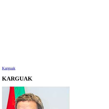
Karguak
KARGUAK