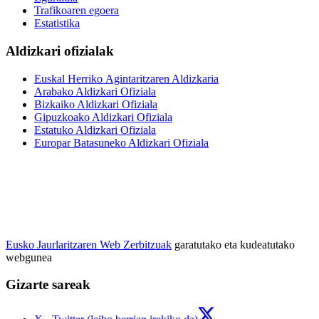
Trafikoaren egoera
Estatistika
Aldizkari ofizialak
Euskal Herriko Agintaritzaren Aldizkaria
Arabako Aldizkari Ofiziala
Bizkaiko Aldizkari Ofiziala
Gipuzkoako Aldizkari Ofiziala
Estatuko Aldizkari Ofiziala
Europar Batasuneko Aldizkari Ofiziala
Eusko Jaurlaritzaren Web Zerbitzuak
garatutako eta kudeatutako
webgunea
Gizarte sareak