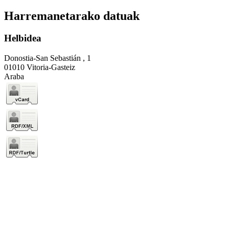
Harremanetarako datuak
Helbidea
Donostia-San Sebastián , 1
01010 Vitoria-Gasteiz
Araba