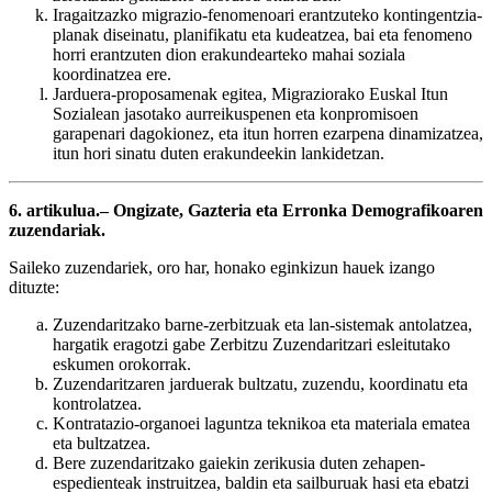
Iragaitzazko migrazio-fenomenoari erantzuteko kontingentzia-
planak diseinatu, planifikatu eta kudeatzea, bai eta fenomeno
horri erantzuten dion erakundearteko mahai soziala
koordinatzea ere.
Jarduera-proposamenak egitea, Migraziorako Euskal Itun
Sozialean jasotako aurreikuspenen eta konpromisoen
garapenari dagokionez, eta itun horren ezarpena dinamizatzea,
itun hori sinatu duten erakundeekin lankidetzan.
6. artikulua.– Ongizate, Gazteria eta Erronka Demografikoaren
zuzendariak.
Saileko zuzendariek, oro har, honako eginkizun hauek izango
dituzte:
Zuzendaritzako barne-zerbitzuak eta lan-sistemak antolatzea,
hargatik eragotzi gabe Zerbitzu Zuzendaritzari esleitutako
eskumen orokorrak.
Zuzendaritzaren jarduerak bultzatu, zuzendu, koordinatu eta
kontrolatzea.
Kontratazio-organoei laguntza teknikoa eta materiala ematea
eta bultzatzea.
Bere zuzendaritzako gaiekin zerikusia duten zehapen-
espedienteak instruitzea, baldin eta sailburuak hasi eta ebatzi