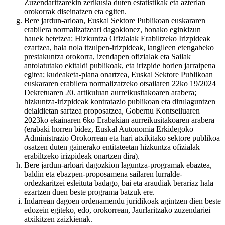
Zuzendaritzarekin zerikusia duten estatistikak eta azterlan
orokorrak diseinatzen eta egiten.
Bere jardun-arloan, Euskal Sektore Publikoan euskararen
erabilera normalizatzeari dagokionez, honako eginkizun
hauek betetzea: Hizkuntza Ofizialak Erabiltzeko Irizpideak
ezartzea, hala nola itzulpen-irizpideak, langileen etengabeko
prestakuntza orokorra, izendapen ofizialak eta Sailak
antolatutako ekitaldi publikoak, eta irizpide horien jarraipena
egitea; kudeaketa-plana onartzea, Euskal Sektore Publikoan
euskararen erabilera normalizatzeko otsailaren 22ko 19/2024
Dekretuaren 20. artikuluan aurreikusitakoaren arabera;
hizkuntza-irizpideak kontratazio publikoan eta dirulaguntzen
deialdietan sartzea proposatzea, Gobernu Kontseiluaren
2023ko ekainaren 6ko Erabakian aurreikusitakoaren arabera
(erabaki horren bidez, Euskal Autonomia Erkidegoko
Administrazio Orokorrean eta hari atxikitako sektore publikoa
osatzen duten gainerako entitateetan hizkuntza ofizialak
erabiltzeko irizpideak onartzen dira).
Bere jardun-arloari dagozkion laguntza-programak ebaztea,
baldin eta ebazpen-proposamena sailaren lurralde-
ordezkaritzei esleituta badago, bai eta araudiak berariaz hala
ezartzen duen beste programa batzuk ere.
Indarrean dagoen ordenamendu juridikoak agintzen dien beste
edozein egiteko, edo, orokorrean, Jaurlaritzako zuzendariei
atxikitzen zaizkienak.