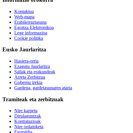
Kontaktua
Web-mapa
Erabilerraztasuna
Egoitza Elektronikoa
Lege informazioa
Cookie politika
Eusko Jaurlaritza
Hasiera-orria
Ezagutu Jaurlaritza
Sailak eta erakundeak
Arreta Zerbitzua
Gobernu irekia
Gardena, gardetasunaren ataria
Tramiteak eta zerbitzuak
Nire karpeta
Dirulaguntzak
Kontratazioak
Nire ordainketa
Eguraldia