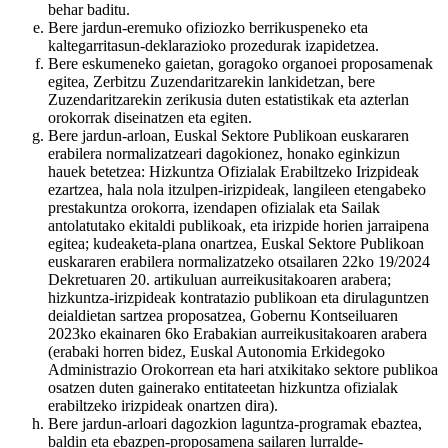
behar baditu.
Bere jardun-eremuko ofiziozko berrikuspeneko eta
kaltegarritasun-deklarazioko prozedurak izapidetzea.
Bere eskumeneko gaietan, goragoko organoei proposamenak
egitea, Zerbitzu Zuzendaritzarekin lankidetzan, bere
Zuzendaritzarekin zerikusia duten estatistikak eta azterlan
orokorrak diseinatzen eta egiten.
Bere jardun-arloan, Euskal Sektore Publikoan euskararen
erabilera normalizatzeari dagokionez, honako eginkizun
hauek betetzea: Hizkuntza Ofizialak Erabiltzeko Irizpideak
ezartzea, hala nola itzulpen-irizpideak, langileen etengabeko
prestakuntza orokorra, izendapen ofizialak eta Sailak
antolatutako ekitaldi publikoak, eta irizpide horien jarraipena
egitea; kudeaketa-plana onartzea, Euskal Sektore Publikoan
euskararen erabilera normalizatzeko otsailaren 22ko 19/2024
Dekretuaren 20. artikuluan aurreikusitakoaren arabera;
hizkuntza-irizpideak kontratazio publikoan eta dirulaguntzen
deialdietan sartzea proposatzea, Gobernu Kontseiluaren
2023ko ekainaren 6ko Erabakian aurreikusitakoaren arabera
(erabaki horren bidez, Euskal Autonomia Erkidegoko
Administrazio Orokorrean eta hari atxikitako sektore publikoa
osatzen duten gainerako entitateetan hizkuntza ofizialak
erabiltzeko irizpideak onartzen dira).
Bere jardun-arloari dagozkion laguntza-programak ebaztea,
baldin eta ebazpen-proposamena sailaren lurralde-