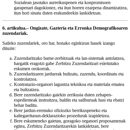
Sozialean jasotako aurreikuspenen eta konpromisoen
garapenari dagokionez, eta itun horren ezarpena dinamizatzea,
itun hori sinatu duten erakundeekin lankidetzan.
6. artikulua.– Ongizate, Gazteria eta Erronka Demografikoaren
zuzendariak.
Saileko zuzendariek, oro har, honako eginkizun hauek izango
dituzte:
Zuzendaritzako barne-zerbitzuak eta lan-sistemak antolatzea,
hargatik eragotzi gabe Zerbitzu Zuzendaritzari esleitutako
eskumen orokorrak.
Zuzendaritzaren jarduerak bultzatu, zuzendu, koordinatu eta
kontrolatzea.
Kontratazio-organoei laguntza teknikoa eta materiala ematea
eta bultzatzea.
Bere zuzendaritzako gaiekin zerikusia duten zehapen-
espedienteak instruitzea, baldin eta sailburuak hasi eta ebatzi
behar baditu.
Bere jardun-eremuko ofiziozko berrikuspeneko eta
kaltegarritasun-deklarazioko prozedurak izapidetzea.
Bere eskumeneko gaietan, goragoko organoei proposamenak
egitea, Zerbitzu Zuzendaritzarekin lankidetzan, bere