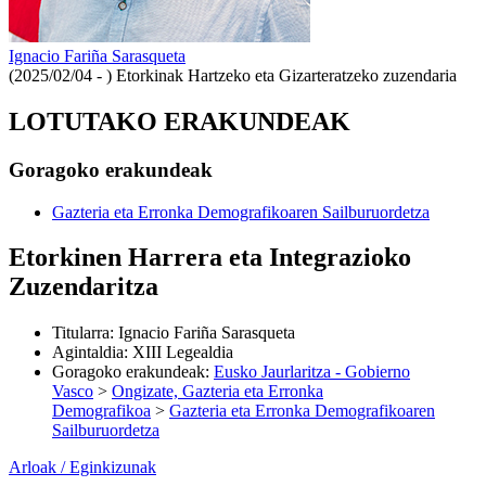
Ignacio Fariña Sarasqueta
(2025/02/04 - )
Etorkinak Hartzeko eta Gizarteratzeko zuzendaria
LOTUTAKO ERAKUNDEAK
Goragoko erakundeak
Gazteria eta Erronka Demografikoaren Sailburuordetza
Etorkinen Harrera eta Integrazioko
Zuzendaritza
Titularra
:
Ignacio Fariña Sarasqueta
Agintaldia
:
XIII Legealdia
Goragoko erakundeak
:
Eusko Jaurlaritza - Gobierno
Vasco
>
Ongizate, Gazteria eta Erronka
Demografikoa
>
Gazteria eta Erronka Demografikoaren
Sailburuordetza
Arloak / Eginkizunak