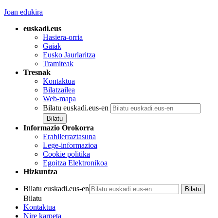
Joan edukira
euskadi.eus
Hasiera-orria
Gaiak
Eusko Jaurlaritza
Tramiteak
Tresnak
Kontaktua
Bilatzailea
Web-mapa
Bilatu euskadi.eus-en
Informazio Orokorra
Erabilerraztasuna
Lege-informazioa
Cookie politika
Egoitza Elektronikoa
Hizkuntza
Bilatu euskadi.eus-en
Bilatu
Kontaktua
Nire karpeta