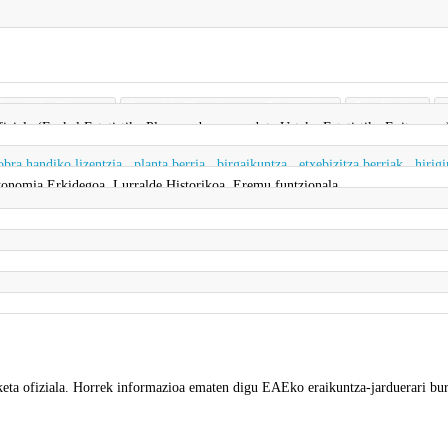
Estatistika Organoa
Lurralde Plangintza eta Etxebizitza
Etxebizitza
 ofiziala (Euskal Estatistika Planaren barruan edota Urteko Estatistika Egitarauan
obra handiko lizentzia
,
planta berria
,
birgaikuntza
,
etxebizitza berriak
,
hirigi
onomia Erkidegoa, Lurralde Historikoa, Eremu funtzionala
giketa ofiziala. Horrek informazioa ematen digu EAEko eraikuntza-jarduerari bu