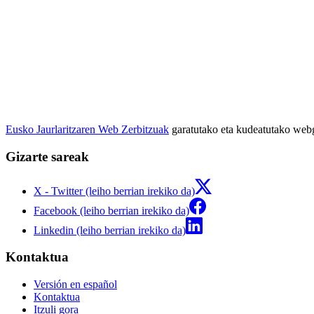
Eusko Jaurlaritzaren Web Zerbitzuak
garatutako eta kudeatutako we
Gizarte sareak
X - Twitter (leiho berrian irekiko da)
Facebook (leiho berrian irekiko da)
Linkedin (leiho berrian irekiko da)
Kontaktua
Versión en español
Kontaktua
Itzuli gora