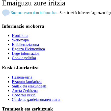
Emaiguzu zure iritzia
Komenta ezazu datu bilduma hau.
Zure iritziak hobetzen laguntzen dig
Informazio orokorra
Kontaktua
Web-mapa
Erabilerraztasuna
Egoitza Elektronikoa
Lege informazioa
Cookie politika
Eusko Jaurlaritza
Hasiera-orria
Ezagutu Jaurlaritza
Sailak eta erakundeak
Arreta Zerbitzua
Gobernu irekia
Gardena, gardetasunaren ataria
Tramiteak eta zerbitzuak