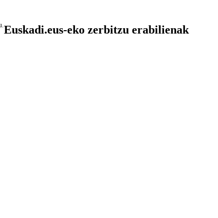
u.
Euskadi.eus-eko zerbitzu erabilienak