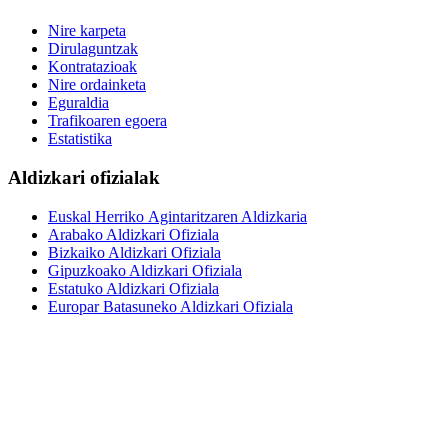
Nire karpeta
Dirulaguntzak
Kontratazioak
Nire ordainketa
Eguraldia
Trafikoaren egoera
Estatistika
Aldizkari ofizialak
Euskal Herriko Agintaritzaren Aldizkaria
Arabako Aldizkari Ofiziala
Bizkaiko Aldizkari Ofiziala
Gipuzkoako Aldizkari Ofiziala
Estatuko Aldizkari Ofiziala
Europar Batasuneko Aldizkari Ofiziala