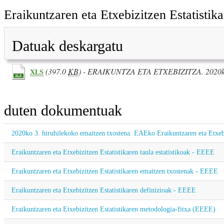
Eraikuntzaren eta Etxebizitzen Estatistik
Datuak deskargatu
(397.0
KB
) - ERAIKUNTZA ETA ETXEBIZITZA. 2020
XLS
duten dokumentuak
2020ko 3. hiruhilekoko emaitzen txostena. EAEko Eraikuntzaren eta Etxeb
Eraikuntzaren eta Etxebizitzen Estatistikaren taula estatistikoak - EEEE
Eraikuntzaren eta Etxebizitzen Estatistikaren emaitzen txostenak - EEEE
Eraikuntzaren eta Etxebizitzen Estatistikaren definizioak - EEEE
Eraikuntzaren eta Etxebizitzen Estatistikaren metodologia-fitxa (EEEE)