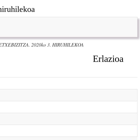
hiruhilekoa
ETXEBIZITZA. 2020ko 3. HIRUHILEKOA
Erlazioa