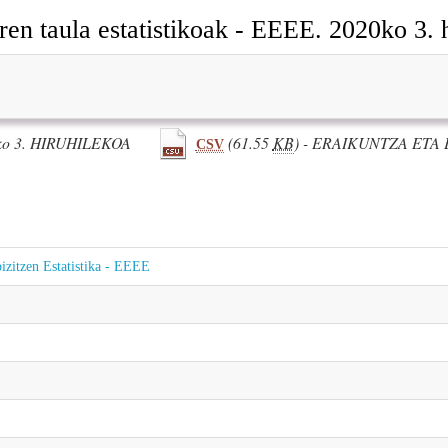
aren taula estatistikoak - EEEE. 2020ko 3. 
ko 3. HIRUHILEKOA
(61.55
KB
) - ERAIKUNTZA ETA 
CSV
izitzen Estatistika - EEEE