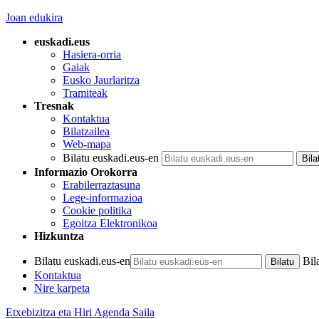
Joan edukira
euskadi.eus
Hasiera-orria
Gaiak
Eusko Jaurlaritza
Tramiteak
Tresnak
Kontaktua
Bilatzailea
Web-mapa
Bilatu euskadi.eus-en
Informazio Orokorra
Erabilerraztasuna
Lege-informazioa
Cookie politika
Egoitza Elektronikoa
Hizkuntza
Bilatu euskadi.eus-en
Bil
Kontaktua
Nire karpeta
Etxebizitza eta Hiri Agenda Saila