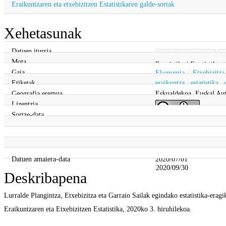
Eraikuntzaren eta etxebizitzen Estatistikaren galde-sortak
Xehetasunak
Datuen iturria
Eusko Jaurlaritza
Mota
Estatistika | Estatistika
Gaia
Ekonomia
,
Etxebizitza
Etiketak
eraikuntza
,
estatistika
,
Geografia eremua
Eskualdekoa, Euskal Aut
Lizentzia
Sortze-data
Lege informazioa
Eguneratze-data
2020/12/02
Eguneratze-maiztasuna
2020/12/02
Datuen hasiera-data
Aldizkotasun gabe
Datuen amaiera-data
2020/07/01
2020/09/30
Deskribapena
Lurralde Plangintza, Etxebizitza eta Garraio Sailak egindako estatistika-era
Eraikuntzaren eta Etxebizitzen Estatistika, 2020ko 3. hiruhilekoa.