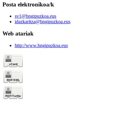
Posta elektronikoa/k
sv1@bngipuzkoa.eus
idazkaritza@bngipuzkoa.eus
Web atariak
http://www.bngipuzkoa.eus