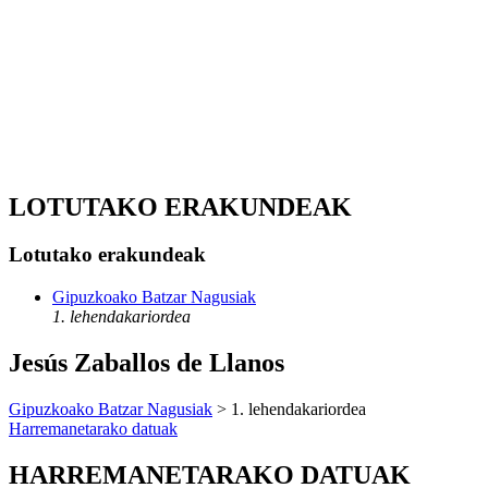
LOTUTAKO ERAKUNDEAK
Lotutako erakundeak
Gipuzkoako Batzar Nagusiak
1. lehendakariordea
Jesús Zaballos de Llanos
Gipuzkoako Batzar Nagusiak
> 1. lehendakariordea
Harremanetarako datuak
HARREMANETARAKO DATUAK