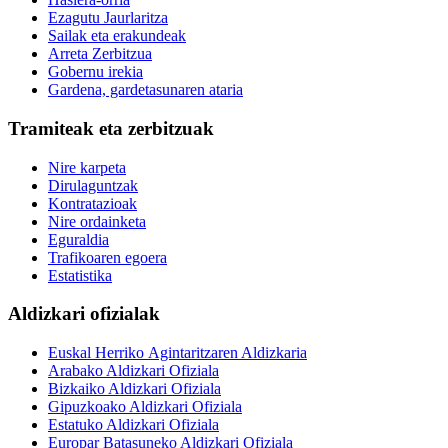
Ezagutu Jaurlaritza
Sailak eta erakundeak
Arreta Zerbitzua
Gobernu irekia
Gardena, gardetasunaren ataria
Tramiteak eta zerbitzuak
Nire karpeta
Dirulaguntzak
Kontratazioak
Nire ordainketa
Eguraldia
Trafikoaren egoera
Estatistika
Aldizkari ofizialak
Euskal Herriko Agintaritzaren Aldizkaria
Arabako Aldizkari Ofiziala
Bizkaiko Aldizkari Ofiziala
Gipuzkoako Aldizkari Ofiziala
Estatuko Aldizkari Ofiziala
Europar Batasuneko Aldizkari Ofiziala