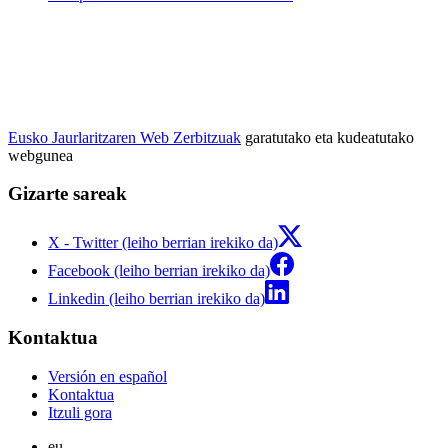
Eusko Jaurlaritzaren Web Zerbitzuak
garatutako eta kudeatutako
webgunea
Gizarte sareak
X - Twitter (leiho berrian irekiko da)
Facebook (leiho berrian irekiko da)
Linkedin (leiho berrian irekiko da)
Kontaktua
Versión en español
Kontaktua
Itzuli gora
eu