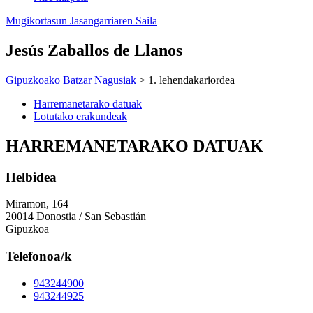
Mugikortasun Jasangarriaren Saila
Jesús Zaballos de Llanos
Gipuzkoako Batzar Nagusiak
> 1. lehendakariordea
Harremanetarako datuak
Lotutako erakundeak
HARREMANETARAKO DATUAK
Helbidea
Miramon, 164
20014 Donostia / San Sebastián
Gipuzkoa
Telefonoa/k
943244900
943244925