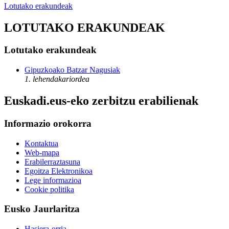
Lotutako erakundeak
LOTUTAKO ERAKUNDEAK
Lotutako erakundeak
Gipuzkoako Batzar Nagusiak
1. lehendakariordea
Euskadi.eus-eko zerbitzu erabilienak
Informazio orokorra
Kontaktua
Web-mapa
Erabilerraztasuna
Egoitza Elektronikoa
Lege informazioa
Cookie politika
Eusko Jaurlaritza
Hasiera-orria