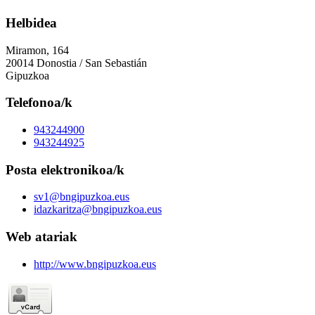
Helbidea
Miramon, 164
20014 Donostia / San Sebastián
Gipuzkoa
Telefonoa/k
943244900
943244925
Posta elektronikoa/k
sv1@bngipuzkoa.eus
idazkaritza@bngipuzkoa.eus
Web atariak
http://www.bngipuzkoa.eus