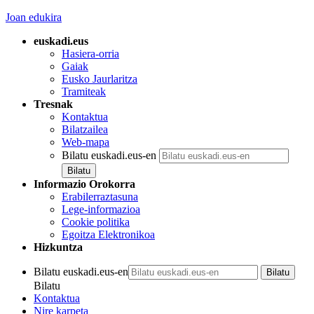
Joan edukira
euskadi.eus
Hasiera-orria
Gaiak
Eusko Jaurlaritza
Tramiteak
Tresnak
Kontaktua
Bilatzailea
Web-mapa
Bilatu euskadi.eus-en
Informazio Orokorra
Erabilerraztasuna
Lege-informazioa
Cookie politika
Egoitza Elektronikoa
Hizkuntza
Bilatu euskadi.eus-en
Bilatu
Kontaktua
Nire karpeta