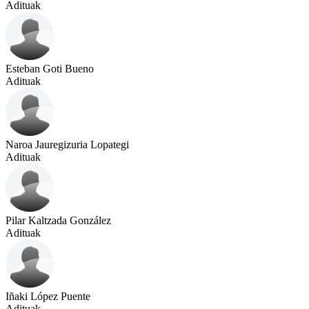
Adituak
Esteban Goti Bueno
Adituak
Naroa Jauregizuria Lopategi
Adituak
Pilar Kaltzada González
Adituak
Iñaki López Puente
Adituak