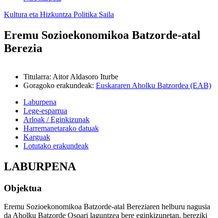
Kultura eta Hizkuntza Politika Saila
Eremu Sozioekonomikoa Batzorde-atal
Berezia
Titularra
:
Aitor Aldasoro Iturbe
Goragoko erakundeak
:
Euskararen Aholku Batzordea (EAB)
Laburpena
Lege-esparrua
Arloak / Eginkizunak
Harremanetarako datuak
Karguak
Lotutako erakundeak
LABURPENA
Objektua
Eremu Sozioekonomikoa Batzorde-atal Bereziaren helburu nagusia
da Aholku Batzorde Osoari laguntzea bere eginkizunetan, bereziki