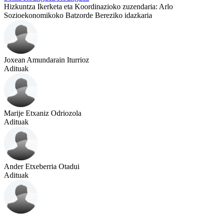
Hizkuntza Ikerketa eta Koordinazioko zuzendaria: Arlo
Sozioekonomikoko Batzorde Bereziko idazkaria
Joxean Amundarain Iturrioz
Adituak
Marije Etxaniz Odriozola
Adituak
Ander Etxeberria Otadui
Adituak