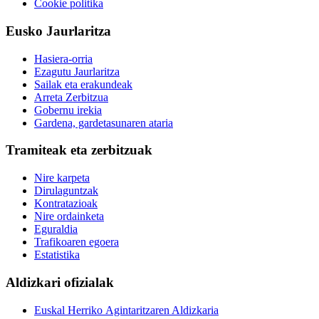
Cookie politika
Eusko Jaurlaritza
Hasiera-orria
Ezagutu Jaurlaritza
Sailak eta erakundeak
Arreta Zerbitzua
Gobernu irekia
Gardena, gardetasunaren ataria
Tramiteak eta zerbitzuak
Nire karpeta
Dirulaguntzak
Kontratazioak
Nire ordainketa
Eguraldia
Trafikoaren egoera
Estatistika
Aldizkari ofizialak
Euskal Herriko Agintaritzaren Aldizkaria