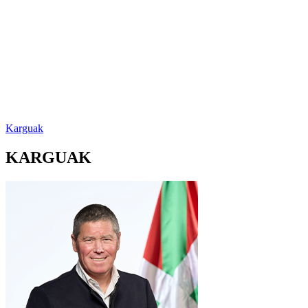
Karguak
KARGUAK