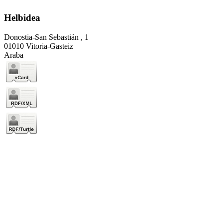
Helbidea
Donostia-San Sebastián , 1
01010 Vitoria-Gasteiz
Araba