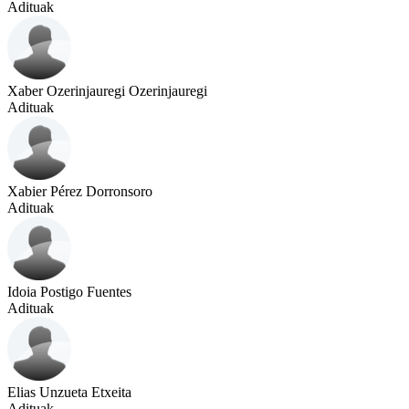
Adituak
Xaber Ozerinjauregi Ozerinjauregi
Adituak
Xabier Pérez Dorronsoro
Adituak
Idoia Postigo Fuentes
Adituak
Elias Unzueta Etxeita
Adituak