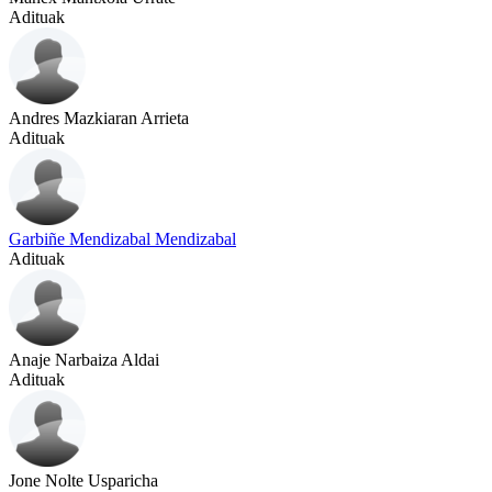
Adituak
Andres Mazkiaran Arrieta
Adituak
Garbiñe Mendizabal Mendizabal
Adituak
Anaje Narbaiza Aldai
Adituak
Jone Nolte Usparicha