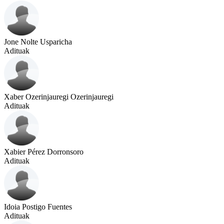
Jone Nolte Usparicha
Adituak
Xaber Ozerinjauregi Ozerinjauregi
Adituak
Xabier Pérez Dorronsoro
Adituak
Idoia Postigo Fuentes
Adituak