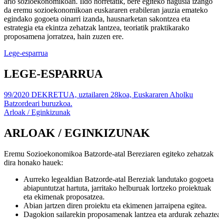
arlo sozioekonomikoan. Ildo horretatik, bere egiteko nagusia izango
da eremu sozioekonomikoan euskararen erabileran jauzia emateko
egindako gogoeta oinarri izanda, hausnarketan sakontzea eta
estrategia eta ekintza zehatzak lantzea, teoriatik praktikarako
proposamena jorratzea, hain zuzen ere.
Lege-esparrua
LEGE-ESPARRUA
99/2020 DEKRETUA, uztailaren 28koa, Euskararen Aholku
Batzordeari buruzkoa.
Arloak / Eginkizunak
ARLOAK / EGINKIZUNAK
Eremu Sozioekonomikoa Batzorde-atal Bereziaren egiteko zehatzak
dira honako hauek:
Aurreko legealdian Batzorde-atal Bereziak landutako gogoeta
abiapuntutzat hartuta, jarritako helburuak lortzeko proiektuak
eta ekimenak proposatzea.
Abian
jartzen
diren
proiektu
eta
ekimenen
jarraipena
egitea
.
Dagokion
sailarekin
proposamenak
lantzea
eta
ardurak
zehazte