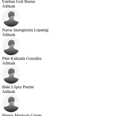
Esteban Goti Bueno
Adituak
Naroa Jauregizuria Lopategi
Adituak
Pilar Kaltzada González
Adituak
Iñaki López Puente
Adituak
Manex Mantxola Urrate