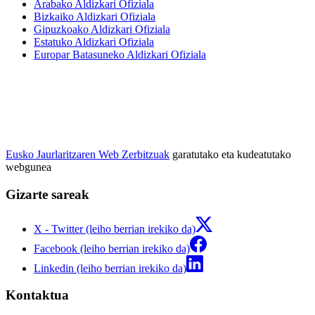
Arabako Aldizkari Ofiziala
Bizkaiko Aldizkari Ofiziala
Gipuzkoako Aldizkari Ofiziala
Estatuko Aldizkari Ofiziala
Europar Batasuneko Aldizkari Ofiziala
Eusko Jaurlaritzaren Web Zerbitzuak
garatutako eta kudeatutako
webgunea
Gizarte sareak
X - Twitter (leiho berrian irekiko da)
Facebook (leiho berrian irekiko da)
Linkedin (leiho berrian irekiko da)
Kontaktua