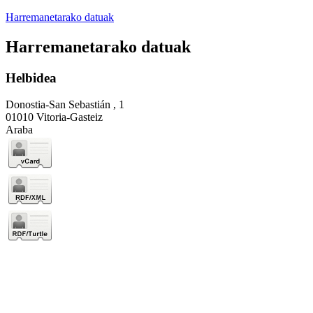
Harremanetarako datuak
Harremanetarako datuak
Helbidea
Donostia-San Sebastián , 1
01010 Vitoria-Gasteiz
Araba