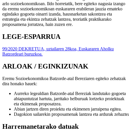
arlo sozioekonomikoan. Ildo horretatik, bere egiteko nagusia izango
da eremu sozioekonomikoan euskararen erabileran jauzia emateko
egindako gogoeta oinarri izanda, hausnarketan sakontzea eta
estrategia eta ekintza zehatzak lantzea, teoriatik praktikarako
proposamena jorratzea, hain zuzen ere.
LEGE-ESPARRUA
99/2020 DEKRETUA, uztailaren 28koa, Euskararen Aholku
Batzordeari buruzkoa.
ARLOAK / EGINKIZUNAK
Eremu Sozioekonomikoa Batzorde-atal Bereziaren egiteko zehatzak
dira honako hauek:
Aurreko legealdian Batzorde-atal Bereziak landutako gogoeta
abiapuntutzat hartuta, jarritako helburuak lortzeko proiektuak
eta ekimenak proposatzea.
Abian
jartzen
diren
proiektu
eta
ekimenen
jarraipena
egitea
.
Dagokion
sailarekin
proposamenak
lantzea
eta
ardurak
zehazte
Harremanetarako datuak