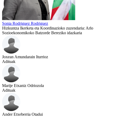
Sonia Rodriguez Rodriguez
Hizkuntza Ikerketa eta Koordinazioko zuzendaria: Arlo
Sozioekonomikoko Batzorde Bereziko idazkaria
Joxean Amundarain Iturrioz
Adituak
Marije Etxaniz Odriozola
Adituak
Ander Etxeberria Otadui