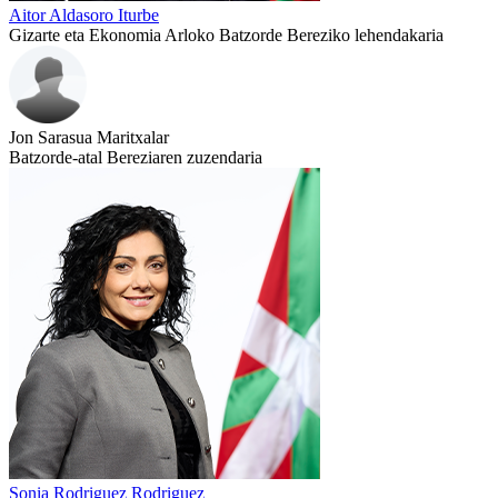
Aitor Aldasoro Iturbe
Gizarte eta Ekonomia Arloko Batzorde Bereziko lehendakaria
Jon Sarasua Maritxalar
Batzorde-atal Bereziaren zuzendaria
Sonia Rodriguez Rodriguez