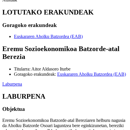
LOTUTAKO ERAKUNDEAK
Goragoko erakundeak
Euskararen Aholku Batzordea (EAB)
Eremu Sozioekonomikoa Batzorde-atal
Berezia
Titularra
:
Aitor Aldasoro Iturbe
Goragoko erakundeak
:
Euskararen Aholku Batzordea (EAB)
Laburpena
LABURPENA
Objektua
Eremu Sozioekonomikoa Batzorde-atal Bereziaren helburu nagusia
da Aholku Batzorde Osoari laguntzea bere eginkizunetan, bereziki