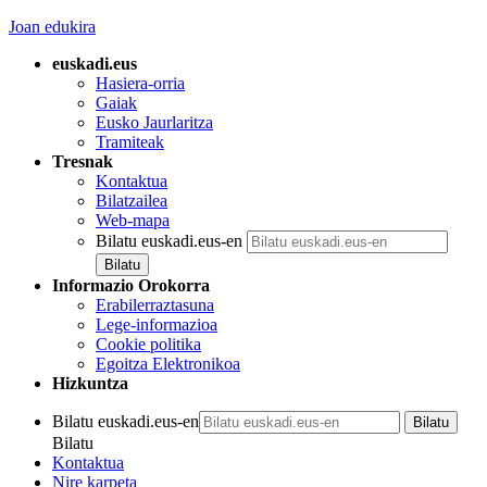
Joan edukira
euskadi.eus
Hasiera-orria
Gaiak
Eusko Jaurlaritza
Tramiteak
Tresnak
Kontaktua
Bilatzailea
Web-mapa
Bilatu euskadi.eus-en
Informazio Orokorra
Erabilerraztasuna
Lege-informazioa
Cookie politika
Egoitza Elektronikoa
Hizkuntza
Bilatu euskadi.eus-en
Bilatu
Kontaktua
Nire karpeta