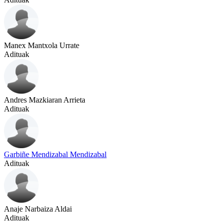
Manex Mantxola Urrate
Adituak
Andres Mazkiaran Arrieta
Adituak
Garbiñe Mendizabal Mendizabal
Adituak
Anaje Narbaiza Aldai
Adituak