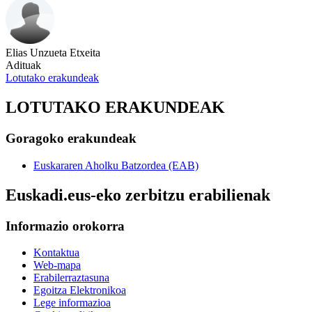
Elias Unzueta Etxeita
Adituak
Lotutako erakundeak
LOTUTAKO ERAKUNDEAK
Goragoko erakundeak
Euskararen Aholku Batzordea (EAB)
Euskadi.eus-eko zerbitzu erabilienak
Informazio orokorra
Kontaktua
Web-mapa
Erabilerraztasuna
Egoitza Elektronikoa
Lege informazioa