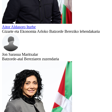
Aitor Aldasoro Iturbe
Gizarte eta Ekonomia Arloko Batzorde Bereziko lehendakaria
Jon Sarasua Maritxalar
Batzorde-atal Bereziaren zuzendaria