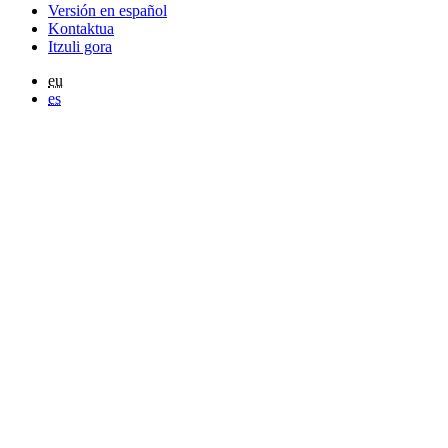
Versión en español
Kontaktua
Itzuli gora
eu
es