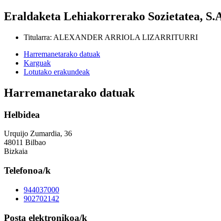
Eraldaketa Lehiakorrerako Sozietatea, S.
Titularra
:
ALEXANDER ARRIOLA LIZARRITURRI
Harremanetarako datuak
Karguak
Lotutako erakundeak
Harremanetarako datuak
Helbidea
Urquijo Zumardia, 36
48011 Bilbao
Bizkaia
Telefonoa/k
944037000
902702142
Posta elektronikoa/k