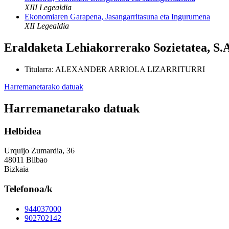
XIII Legealdia
Ekonomiaren Garapena, Jasangarritasuna eta Ingurumena
XII Legealdia
Eraldaketa Lehiakorrerako Sozietatea, S.
Titularra
:
ALEXANDER ARRIOLA LIZARRITURRI
Harremanetarako datuak
Harremanetarako datuak
Helbidea
Urquijo Zumardia, 36
48011 Bilbao
Bizkaia
Telefonoa/k
944037000
902702142