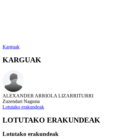
Karguak
KARGUAK
ALEXANDER ARRIOLA LIZARRITURRI
Zuzendari Nagusia
Lotutako erakundeak
LOTUTAKO ERAKUNDEAK
Lotutako erakundeak