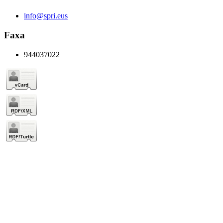
info@spri.eus
Faxa
944037022