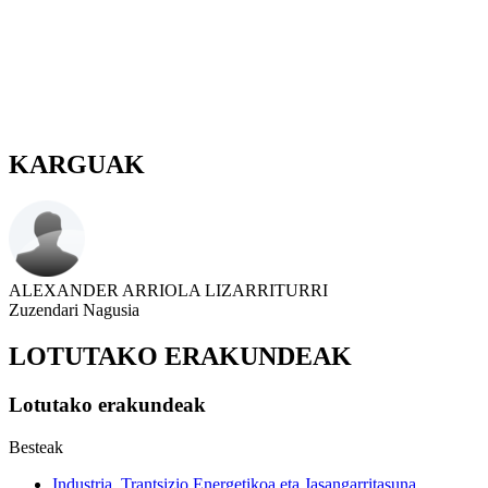
KARGUAK
ALEXANDER ARRIOLA LIZARRITURRI
Zuzendari Nagusia
LOTUTAKO ERAKUNDEAK
Lotutako erakundeak
Besteak
Industria, Trantsizio Energetikoa eta Jasangarritasuna