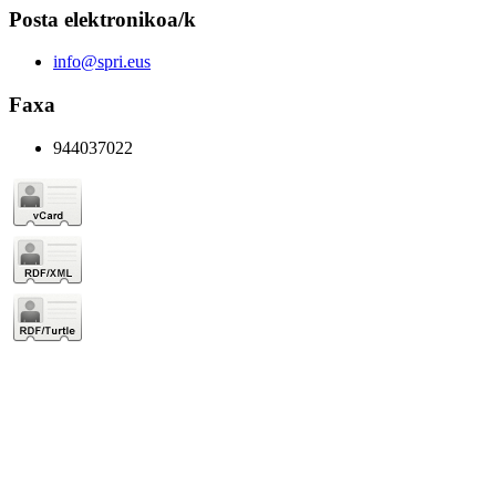
Posta elektronikoa/k
info@spri.eus
Faxa
944037022