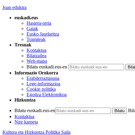
Joan edukira
euskadi.eus
Hasiera-orria
Gaiak
Eusko Jaurlaritza
Tramiteak
Tresnak
Kontaktua
Bilatzailea
Web-mapa
Bilatu euskadi.eus-en
Informazio Orokorra
Erabilerraztasuna
Lege-informazioa
Cookie politika
Egoitza Elektronikoa
Hizkuntza
Bilatu euskadi.eus-en
Bil
Kontaktua
Nire karpeta
Kultura eta Hizkuntza Politika Saila