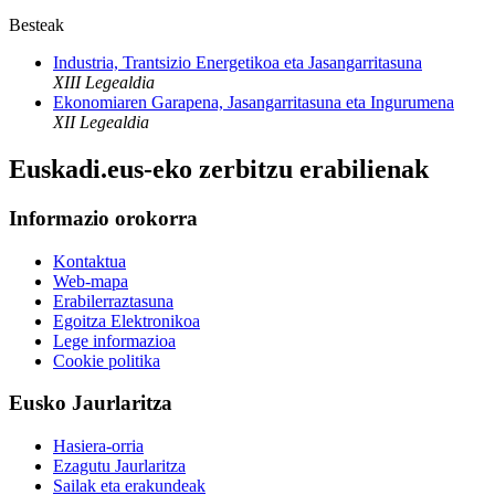
Besteak
Industria, Trantsizio Energetikoa eta Jasangarritasuna
XIII Legealdia
Ekonomiaren Garapena, Jasangarritasuna eta Ingurumena
XII Legealdia
Euskadi.eus-eko zerbitzu erabilienak
Informazio orokorra
Kontaktua
Web-mapa
Erabilerraztasuna
Egoitza Elektronikoa
Lege informazioa
Cookie politika
Eusko Jaurlaritza
Hasiera-orria
Ezagutu Jaurlaritza
Sailak eta erakundeak