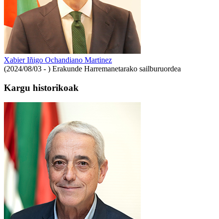
Xabier Iñigo Ochandiano Martinez
(2024/08/03 - )
Erakunde Harremanetarako sailburuordea
Kargu historikoak