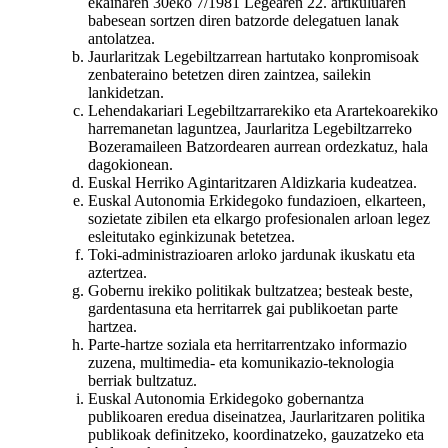
ekainaren 30eko 7/1981 Legearen 22. artikuluaren
babesean sortzen diren batzorde delegatuen lanak
antolatzea.
Jaurlaritzak Legebiltzarrean hartutako konpromisoak
zenbateraino betetzen diren zaintzea, sailekin
lankidetzan.
Lehendakariari Legebiltzarrarekiko eta Arartekoarekiko
harremanetan laguntzea, Jaurlaritza Legebiltzarreko
Bozeramaileen Batzordearen aurrean ordezkatuz, hala
dagokionean.
Euskal Herriko Agintaritzaren Aldizkaria kudeatzea.
Euskal Autonomia Erkidegoko fundazioen, elkarteen,
sozietate zibilen eta elkargo profesionalen arloan legez
esleitutako eginkizunak betetzea.
Toki-administrazioaren arloko jardunak ikuskatu eta
aztertzea.
Gobernu irekiko politikak bultzatzea; besteak beste,
gardentasuna eta herritarrek gai publikoetan parte
hartzea.
Parte-hartze soziala eta herritarrentzako informazio
zuzena, multimedia- eta komunikazio-teknologia
berriak bultzatuz.
Euskal Autonomia Erkidegoko gobernantza
publikoaren eredua diseinatzea, Jaurlaritzaren politika
publikoak definitzeko, koordinatzeko, gauzatzeko eta