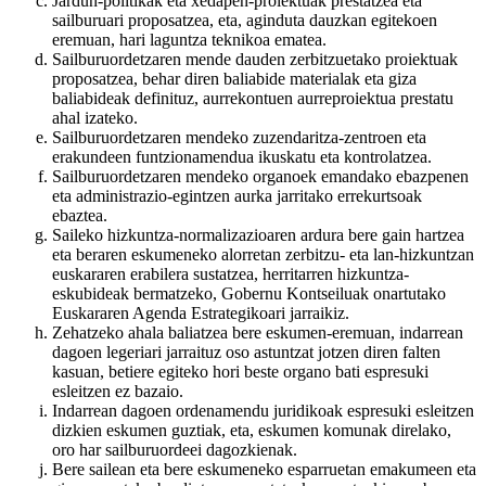
Jardun-politikak eta xedapen-proiektuak prestatzea eta
sailburuari proposatzea, eta, aginduta dauzkan egitekoen
eremuan, hari laguntza teknikoa ematea.
Sailburuordetzaren mende dauden zerbitzuetako proiektuak
proposatzea, behar diren baliabide materialak eta giza
baliabideak definituz, aurrekontuen aurreproiektua prestatu
ahal izateko.
Sailburuordetzaren mendeko zuzendaritza-zentroen eta
erakundeen funtzionamendua ikuskatu eta kontrolatzea.
Sailburuordetzaren mendeko organoek emandako ebazpenen
eta administrazio-egintzen aurka jarritako errekurtsoak
ebaztea.
Saileko hizkuntza-normalizazioaren ardura bere gain hartzea
eta beraren eskumeneko alorretan zerbitzu- eta lan-hizkuntzan
euskararen erabilera sustatzea, herritarren hizkuntza-
eskubideak bermatzeko, Gobernu Kontseiluak onartutako
Euskararen Agenda Estrategikoari jarraikiz.
Zehatzeko ahala baliatzea bere eskumen-eremuan, indarrean
dagoen legeriari jarraituz oso astuntzat jotzen diren falten
kasuan, betiere egiteko hori beste organo bati espresuki
esleitzen ez bazaio.
Indarrean dagoen ordenamendu juridikoak espresuki esleitzen
dizkien eskumen guztiak, eta, eskumen komunak direlako,
oro har sailburuordeei dagozkienak.
Bere sailean eta bere eskumeneko esparruetan emakumeen eta