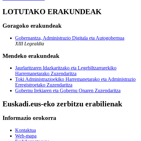
LOTUTAKO ERAKUNDEAK
Goragoko erakundeak
Gobernantza, Administrazio Digitala eta Autogobernua
XIII Legealdia
Mendeko erakundeak
Jaurlaritzaren Idazkaritzako eta Legebiltzarrarekiko
Harremanetarako Zuzendaritza
Toki Administrazioekiko Harremanetarako eta Administrazio
Erregistroetako Zuzendaritza
Gobernu Irekiaren eta Gobernu Onaren Zuzendaritza
Euskadi.eus-eko zerbitzu erabilienak
Informazio orokorra
Kontaktua
Web-mapa