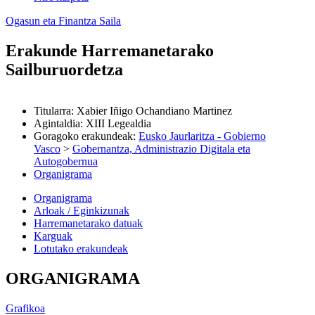
Ogasun eta Finantza Saila
Erakunde Harremanetarako
Sailburuordetza
Titularra
:
Xabier Iñigo Ochandiano Martinez
Agintaldia
:
XIII Legealdia
Goragoko erakundeak
:
Eusko Jaurlaritza - Gobierno
Vasco
>
Gobernantza, Administrazio Digitala eta
Autogobernua
Organigrama
Organigrama
Arloak / Eginkizunak
Harremanetarako datuak
Karguak
Lotutako erakundeak
ORGANIGRAMA
Grafikoa