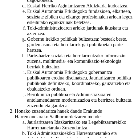
dagokionean.
Euskal Herriko Agintaritzaren Aldizkaria kudeatzea.
Euskal Autonomia Erkidegoko fundazioen, elkarteen,
sozietate zibilen eta elkargo profesionalen arloan legez
esleitutako eginkizunak betetzea.
Toki-administrazioaren arloko jardunak ikuskatu eta
aztertzea.
Gobernu irekiko politikak bultzatzea; besteak beste,
gardentasuna eta herritarrek gai publikoetan parte
hartzea.
Parte-hartze soziala eta herritarrentzako informazio
zuzena, multimedia- eta komunikazio-teknologia
berriak bultzatuz.
Euskal Autonomia Erkidegoko gobernantza
publikoaren eredua diseinatzea, Jaurlaritzaren politika
publikoak definitzeko, koordinatzeko, gauzatzeko eta
ebaluatzeko orduan.
Berrikuntza publikoa eta Administrazioaren
antolamenduaren modernizazioa eta berritzea bultzatu,
zuzendu eta garatzea.
Honako zuzendaritza hauek daude Erakunde
Harremanetarako Sailburuordetzaren mende:
Jaurlaritzaren Idazkaritzako eta Legebiltzarrarekiko
Harremanetarako Zuzendaritza.
Toki Administrazioekiko Harremanetarako eta