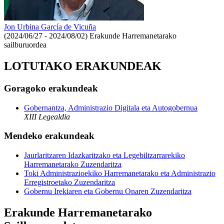
Jon Urbina García de Vicuña
(2024/06/27 - 2024/08/02)
Erakunde Harremanetarako
sailburuordea
LOTUTAKO ERAKUNDEAK
Goragoko erakundeak
Gobernantza, Administrazio Digitala eta Autogobernua
XIII Legealdia
Mendeko erakundeak
Jaurlaritzaren Idazkaritzako eta Legebiltzarrarekiko
Harremanetarako Zuzendaritza
Toki Administrazioekiko Harremanetarako eta Administrazio
Erregistroetako Zuzendaritza
Gobernu Irekiaren eta Gobernu Onaren Zuzendaritza
Erakunde Harremanetarako