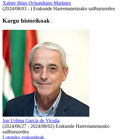
Xabier Iñigo Ochandiano Martinez
(2024/08/03 - )
Erakunde Harremanetarako sailburuordea
Kargu historikoak
Jon Urbina García de Vicuña
(2024/06/27 - 2024/08/02)
Erakunde Harremanetarako
sailburuordea
Lotutako erakundeak