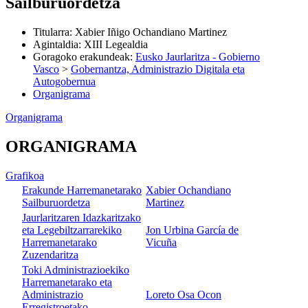
Sailburuordetza
Titularra
:
Xabier Iñigo Ochandiano Martinez
Agintaldia
:
XIII Legealdia
Goragoko erakundeak
:
Eusko Jaurlaritza - Gobierno
Vasco
>
Gobernantza, Administrazio Digitala eta
Autogobernua
Organigrama
Organigrama
ORGANIGRAMA
Grafikoa
Erakunde Harremanetarako
Xabier Ochandiano
Sailburuordetza
Martinez
Jaurlaritzaren Idazkaritzako
eta Legebiltzarrarekiko
Jon Urbina García de
Harremanetarako
Vicuña
Zuzendaritza
Toki Administrazioekiko
Harremanetarako eta
Administrazio
Loreto Osa Ocon
Erregistroetako