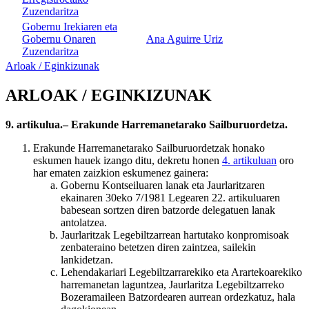
Zuzendaritza
Gobernu Irekiaren eta
Gobernu Onaren
Ana Aguirre Uriz
Zuzendaritza
Arloak / Eginkizunak
ARLOAK / EGINKIZUNAK
9. artikulua.– Erakunde Harremanetarako Sailburuordetza.
Erakunde Harremanetarako Sailburuordetzak honako
eskumen hauek izango ditu, dekretu honen
4. artikuluan
oro
har ematen zaizkion eskumenez gainera:
Gobernu Kontseiluaren lanak eta Jaurlaritzaren
ekainaren 30eko 7/1981 Legearen 22. artikuluaren
babesean sortzen diren batzorde delegatuen lanak
antolatzea.
Jaurlaritzak Legebiltzarrean hartutako konpromisoak
zenbateraino betetzen diren zaintzea, sailekin
lankidetzan.
Lehendakariari Legebiltzarrarekiko eta Arartekoarekiko
harremanetan laguntzea, Jaurlaritza Legebiltzarreko
Bozeramaileen Batzordearen aurrean ordezkatuz, hala