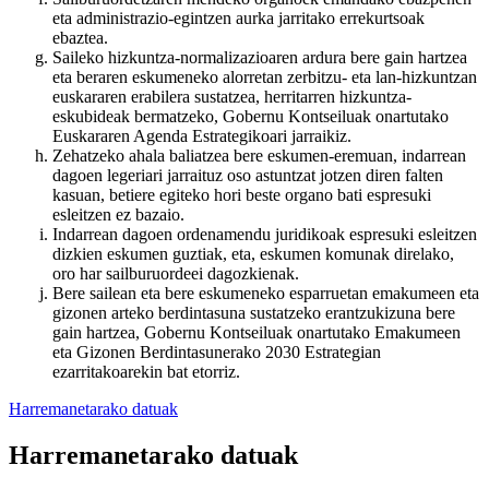
eta administrazio-egintzen aurka jarritako errekurtsoak
ebaztea.
Saileko hizkuntza-normalizazioaren ardura bere gain hartzea
eta beraren eskumeneko alorretan zerbitzu- eta lan-hizkuntzan
euskararen erabilera sustatzea, herritarren hizkuntza-
eskubideak bermatzeko, Gobernu Kontseiluak onartutako
Euskararen Agenda Estrategikoari jarraikiz.
Zehatzeko ahala baliatzea bere eskumen-eremuan, indarrean
dagoen legeriari jarraituz oso astuntzat jotzen diren falten
kasuan, betiere egiteko hori beste organo bati espresuki
esleitzen ez bazaio.
Indarrean dagoen ordenamendu juridikoak espresuki esleitzen
dizkien eskumen guztiak, eta, eskumen komunak direlako,
oro har sailburuordeei dagozkienak.
Bere sailean eta bere eskumeneko esparruetan emakumeen eta
gizonen arteko berdintasuna sustatzeko erantzukizuna bere
gain hartzea, Gobernu Kontseiluak onartutako Emakumeen
eta Gizonen Berdintasunerako 2030 Estrategian
ezarritakoarekin bat etorriz.
Harremanetarako datuak
Harremanetarako datuak