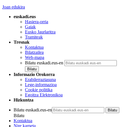
Joan edukira
euskadi.eus
Hasiera-orria
Gaiak
Eusko Jaurlaritza
Tramiteak
Tresnak
Kontaktua
Bilatzailea
Web-mapa
Bilatu euskadi.eus-en
Informazio Orokorra
Erabilerraztasuna
Lege-informazioa
Cookie politika
Egoitza Elektronikoa
Hizkuntza
Bilatu euskadi.eus-en
Bilatu
Kontaktua
Nire karpeta