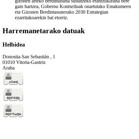
gizonen arteko berdintasuna sustatzeko erantzukizuna bere
gain hartzea, Gobernu Kontseiluak onartutako Emakumeen
eta Gizonen Berdintasunerako 2030 Estrategian
ezarritakoarekin bat etorriz.
Harremanetarako datuak
Helbidea
Donostia-San Sebastián , 1
01010 Vitoria-Gasteiz
Araba