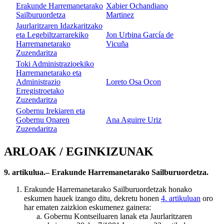
Erakunde Harremanetarako
Xabier Ochandiano
Sailburuordetza
Martinez
Jaurlaritzaren Idazkaritzako
eta Legebiltzarrarekiko
Jon Urbina García de
Harremanetarako
Vicuña
Zuzendaritza
Toki Administrazioekiko
Harremanetarako eta
Administrazio
Loreto Osa Ocon
Erregistroetako
Zuzendaritza
Gobernu Irekiaren eta
Gobernu Onaren
Ana Aguirre Uriz
Zuzendaritza
ARLOAK / EGINKIZUNAK
9. artikulua.– Erakunde Harremanetarako Sailburuordetza.
Erakunde Harremanetarako Sailburuordetzak honako
eskumen hauek izango ditu, dekretu honen
4. artikuluan
oro
har ematen zaizkion eskumenez gainera:
Gobernu Kontseiluaren lanak eta Jaurlaritzaren