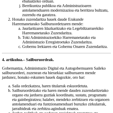
ebaluatzeko orduan.
Berrikuntza publikoa eta Administrazioaren
antolamenduaren modernizazioa eta berritzea bultzatu,
zuzendu eta garatzea.
Honako zuzendaritza hauek daude Erakunde
Harremanetarako Sailburuordetzaren mende:
Jaurlaritzaren Idazkaritzako eta Legebiltzarrarekiko
Harremanetarako Zuzendaritza.
Toki Administrazioekiko Harremanetarako eta
Administrazio Erregistroetako Zuzendaritza.
Gobernu Irekiaren eta Gobernu Onaren Zuzendaritza.
4. artikulua.– Sailburuordeak.
Gobernantza, Administrazio Digital eta Autogobernuaren Saileko
sailburuordeei, zuzenean eta hierarkiaz sailburuaren mende
jardunez, honako eskumen hauek dagozkie, oro har:
Saila ordezkatzea, haren titularrak eskuordetuta.
Sailburuordetzako eta haren mende dauden zuzendaritzetako
organo eta jarduera guztiak koordinatu, sustatu, programatu
eta gainbegiratzea; halaber, mendeko zerbitzuen eta organoen
antolamenduari eta funtzionamenduari buruzko zirkularrak,
jarraibideak eta zerbitzu-aginduak ematea.