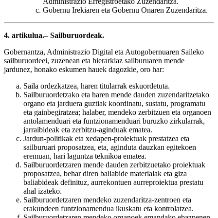
Administrazio Erregistroetako Zuzendaritza.
Gobernu Irekiaren eta Gobernu Onaren Zuzendaritza.
4. artikulua.– Sailburuordeak.
Gobernantza, Administrazio Digital eta Autogobernuaren Saileko
sailburuordeei, zuzenean eta hierarkiaz sailburuaren mende
jardunez, honako eskumen hauek dagozkie, oro har:
Saila ordezkatzea, haren titularrak eskuordetuta.
Sailburuordetzako eta haren mende dauden zuzendaritzetako
organo eta jarduera guztiak koordinatu, sustatu, programatu
eta gainbegiratzea; halaber, mendeko zerbitzuen eta organoen
antolamenduari eta funtzionamenduari buruzko zirkularrak,
jarraibideak eta zerbitzu-aginduak ematea.
Jardun-politikak eta xedapen-proiektuak prestatzea eta
sailburuari proposatzea, eta, aginduta dauzkan egitekoen
eremuan, hari laguntza teknikoa ematea.
Sailburuordetzaren mende dauden zerbitzuetako proiektuak
proposatzea, behar diren baliabide materialak eta giza
baliabideak definituz, aurrekontuen aurreproiektua prestatu
ahal izateko.
Sailburuordetzaren mendeko zuzendaritza-zentroen eta
erakundeen funtzionamendua ikuskatu eta kontrolatzea.
Sailburuordetzaren mendeko organoek emandako ebazpenen