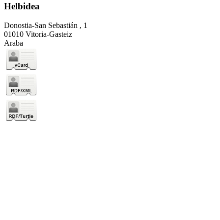
Helbidea
Donostia-San Sebastián , 1
01010 Vitoria-Gasteiz
Araba