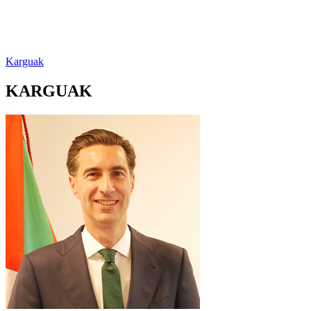
Karguak
KARGUAK