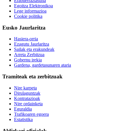
Erabilerraztasuna
Egoitza Elektronikoa
Lege informazioa
Cookie politika
Eusko Jaurlaritza
Hasiera-orria
Ezagutu Jaurlaritza
Sailak eta erakundeak
Arreta Zerbitzua
Gobernu irekia
Gardena, gardetasunaren ataria
Tramiteak eta zerbitzuak
Nire karpeta
Dirulaguntzak
Kontratazioak
Nire ordainketa
Eguraldia
Trafikoaren egoera
Estatistika
Aldizkari ofizialak