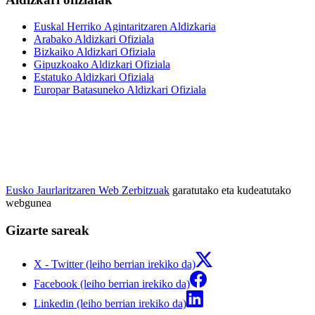
Euskal Herriko Agintaritzaren Aldizkaria
Arabako Aldizkari Ofiziala
Bizkaiko Aldizkari Ofiziala
Gipuzkoako Aldizkari Ofiziala
Estatuko Aldizkari Ofiziala
Europar Batasuneko Aldizkari Ofiziala
Eusko Jaurlaritzaren Web Zerbitzuak
garatutako eta kudeatutako
webgunea
Gizarte sareak
X - Twitter (leiho berrian irekiko da)
Facebook (leiho berrian irekiko da)
Linkedin (leiho berrian irekiko da)