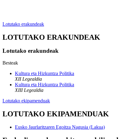
Lotutako erakundeak
LOTUTAKO ERAKUNDEAK
Lotutako erakundeak
Besteak
Kultura eta Hizkuntza Politika
XII Legealdia
Kultura eta Hizkuntza Politika
XIII Legealdia
Lotutako ekipamenduak
LOTUTAKO EKIPAMENDUAK
Eusko Jaurlaritzaren Egoitza Nagusia (Lakua)