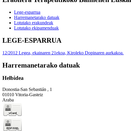
Lege-esparrua
Harremanetarako datuak
Lotutako erakundeak
Lotutako ekipamenduak
LEGE-ESPARRUA
12/2012 Legea, ekainaren 21ekoa, Kiroleko Dopinaren aurkakoa.
Harremanetarako datuak
Helbidea
Donostia-San Sebastián , 1
01010 Vitoria-Gasteiz
Araba