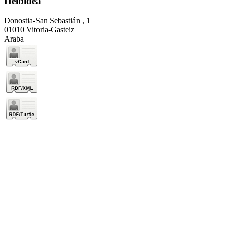
Helbidea
Donostia-San Sebastián , 1
01010 Vitoria-Gasteiz
Araba