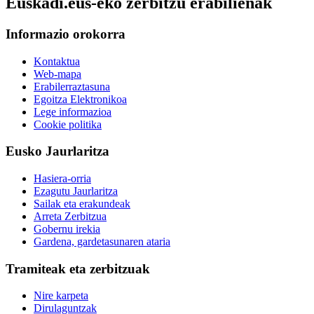
Euskadi.eus-eko zerbitzu erabilienak
Informazio orokorra
Kontaktua
Web-mapa
Erabilerraztasuna
Egoitza Elektronikoa
Lege informazioa
Cookie politika
Eusko Jaurlaritza
Hasiera-orria
Ezagutu Jaurlaritza
Sailak eta erakundeak
Arreta Zerbitzua
Gobernu irekia
Gardena, gardetasunaren ataria
Tramiteak eta zerbitzuak
Nire karpeta
Dirulaguntzak