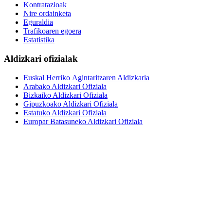
Kontratazioak
Nire ordainketa
Eguraldia
Trafikoaren egoera
Estatistika
Aldizkari ofizialak
Euskal Herriko Agintaritzaren Aldizkaria
Arabako Aldizkari Ofiziala
Bizkaiko Aldizkari Ofiziala
Gipuzkoako Aldizkari Ofiziala
Estatuko Aldizkari Ofiziala
Europar Batasuneko Aldizkari Ofiziala