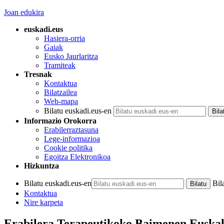
Joan edukira
euskadi.eus
Hasiera-orria
Gaiak
Eusko Jaurlaritza
Tramiteak
Tresnak
Kontaktua
Bilatzailea
Web-mapa
Bilatu euskadi.eus-en
Informazio Orokorra
Erabilerraztasuna
Lege-informazioa
Cookie politika
Egoitza Elektronikoa
Hizkuntza
Bilatu euskadi.eus-en
Bil
Kontaktua
Nire karpeta
Erabilera Terapeutikoko Baimenen Eusk