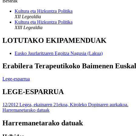
Besteak
Kultura eta Hizkuntza Politika
XII Legealdia
Kultura eta Hizkuntza Politika
XIII Legealdia
LOTUTAKO EKIPAMENDUAK
Eusko Jaurlaritzaren Egoitza Nagusia (Lakua)
Erabilera Terapeutikoko Baimenen Eusk
Lege-esparrua
LEGE-ESPARRUA
12/2012 Legea, ekainaren 21ekoa, Kiroleko Dopinaren aurkakoa.
Harremanetarako datuak
Harremanetarako datuak