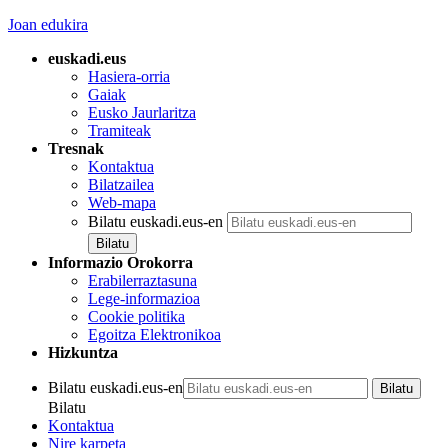
Joan edukira
euskadi.eus
Hasiera-orria
Gaiak
Eusko Jaurlaritza
Tramiteak
Tresnak
Kontaktua
Bilatzailea
Web-mapa
Bilatu euskadi.eus-en
Informazio Orokorra
Erabilerraztasuna
Lege-informazioa
Cookie politika
Egoitza Elektronikoa
Hizkuntza
Bilatu euskadi.eus-en
Bilatu
Kontaktua
Nire karpeta