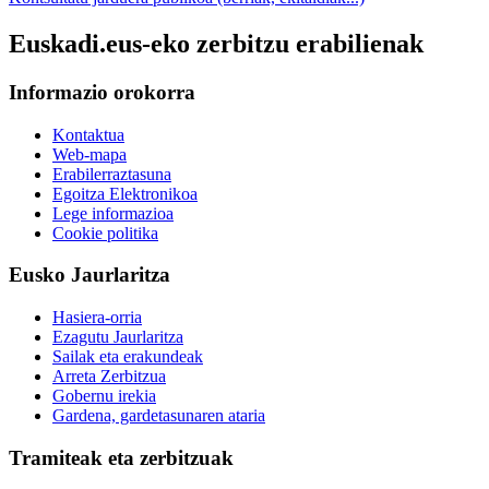
Euskadi.eus-eko zerbitzu erabilienak
Informazio orokorra
Kontaktua
Web-mapa
Erabilerraztasuna
Egoitza Elektronikoa
Lege informazioa
Cookie politika
Eusko Jaurlaritza
Hasiera-orria
Ezagutu Jaurlaritza
Sailak eta erakundeak
Arreta Zerbitzua
Gobernu irekia
Gardena, gardetasunaren ataria
Tramiteak eta zerbitzuak