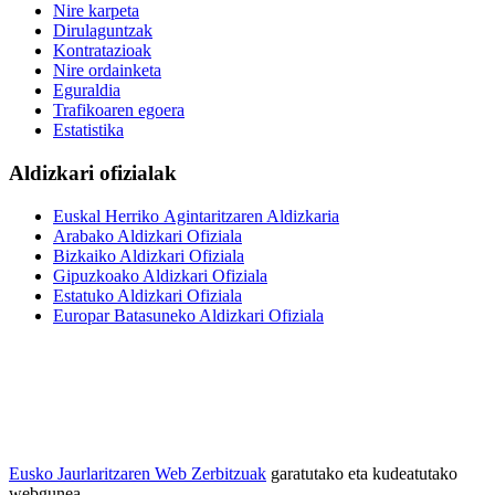
Nire karpeta
Dirulaguntzak
Kontratazioak
Nire ordainketa
Eguraldia
Trafikoaren egoera
Estatistika
Aldizkari ofizialak
Euskal Herriko Agintaritzaren Aldizkaria
Arabako Aldizkari Ofiziala
Bizkaiko Aldizkari Ofiziala
Gipuzkoako Aldizkari Ofiziala
Estatuko Aldizkari Ofiziala
Europar Batasuneko Aldizkari Ofiziala
Eusko Jaurlaritzaren Web Zerbitzuak
garatutako eta kudeatutako
webgunea