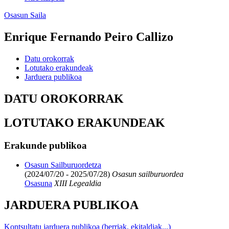
Osasun Saila
Enrique Fernando Peiro Callizo
Datu orokorrak
Lotutako erakundeak
Jarduera publikoa
DATU OROKORRAK
LOTUTAKO ERAKUNDEAK
Erakunde publikoa
Osasun Sailburuordetza
(2024/07/20 - 2025/07/28)
Osasun sailburuordea
Osasuna
XIII Legealdia
JARDUERA PUBLIKOA
Kontsultatu jarduera publikoa (berriak, ekitaldiak...)