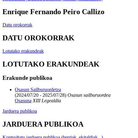
Enrique Fernando Peiro Callizo
Datu orokorrak
DATU OROKORRAK
Lotutako erakundeak
LOTUTAKO ERAKUNDEAK
Erakunde publikoa
Osasun Sailburuordetza
(2024/07/20 - 2025/07/28)
Osasun sailburuordea
Osasuna
XIII Legealdia
Jarduera publikoa
JARDUERA PUBLIKOA
Kontsultatu jarduera publikoa (berriak, ekitaldiak...)