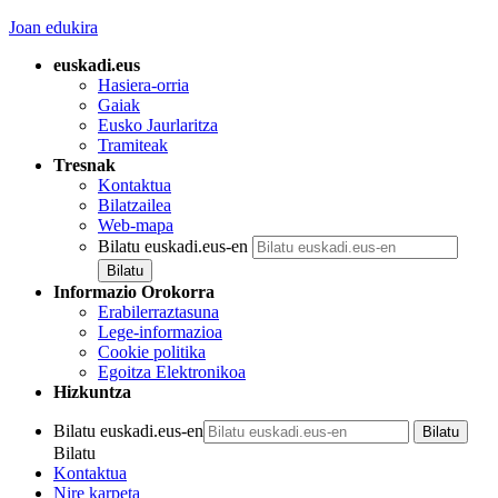
Joan edukira
euskadi.eus
Hasiera-orria
Gaiak
Eusko Jaurlaritza
Tramiteak
Tresnak
Kontaktua
Bilatzailea
Web-mapa
Bilatu euskadi.eus-en
Informazio Orokorra
Erabilerraztasuna
Lege-informazioa
Cookie politika
Egoitza Elektronikoa
Hizkuntza
Bilatu euskadi.eus-en
Bilatu
Kontaktua
Nire karpeta