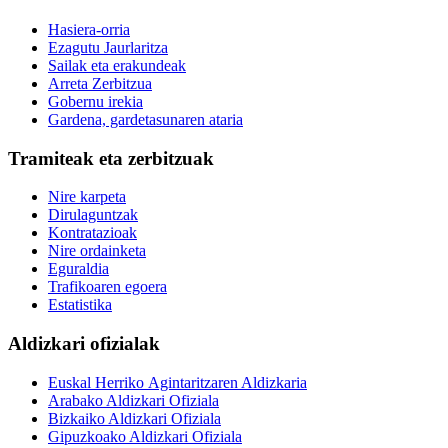
Hasiera-orria
Ezagutu Jaurlaritza
Sailak eta erakundeak
Arreta Zerbitzua
Gobernu irekia
Gardena, gardetasunaren ataria
Tramiteak eta zerbitzuak
Nire karpeta
Dirulaguntzak
Kontratazioak
Nire ordainketa
Eguraldia
Trafikoaren egoera
Estatistika
Aldizkari ofizialak
Euskal Herriko Agintaritzaren Aldizkaria
Arabako Aldizkari Ofiziala
Bizkaiko Aldizkari Ofiziala
Gipuzkoako Aldizkari Ofiziala