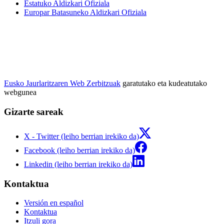
Estatuko Aldizkari Ofiziala
Europar Batasuneko Aldizkari Ofiziala
Eusko Jaurlaritzaren Web Zerbitzuak
garatutako eta kudeatutako
webgunea
Gizarte sareak
X - Twitter (leiho berrian irekiko da)
Facebook (leiho berrian irekiko da)
Linkedin (leiho berrian irekiko da)
Kontaktua
Versión en español
Kontaktua
Itzuli gora