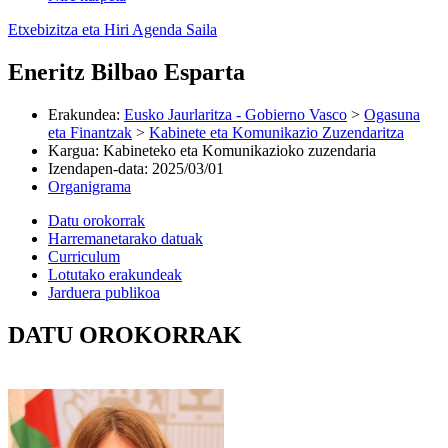
Etxebizitza eta Hiri Agenda Saila
Eneritz Bilbao Esparta
Erakundea
:
Eusko Jaurlaritza - Gobierno Vasco
>
Ogasuna
eta Finantzak
>
Kabinete eta Komunikazio Zuzendaritza
Kargua
:
Kabineteko eta Komunikazioko zuzendaria
Izendapen-data
:
2025/03/01
Organigrama
Datu orokorrak
Harremanetarako datuak
Curriculum
Lotutako erakundeak
Jarduera publikoa
DATU OROKORRAK