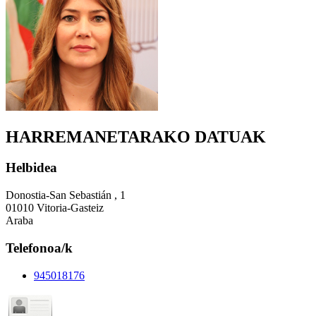
HARREMANETARAKO DATUAK
Helbidea
Donostia-San Sebastián , 1
01010 Vitoria-Gasteiz
Araba
Telefonoa/k
945018176