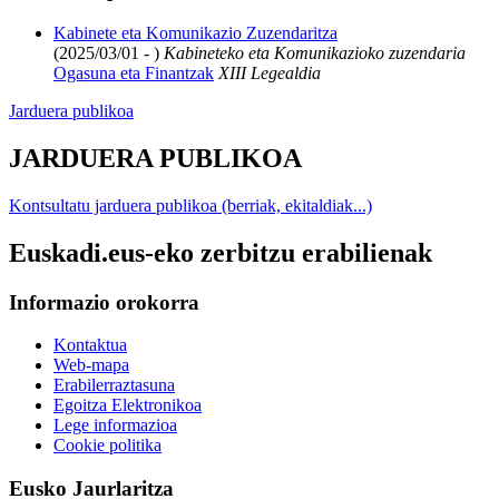
Kabinete eta Komunikazio Zuzendaritza
(2025/03/01 - )
Kabineteko eta Komunikazioko zuzendaria
Ogasuna eta Finantzak
XIII Legealdia
Jarduera publikoa
JARDUERA PUBLIKOA
Kontsultatu jarduera publikoa (berriak, ekitaldiak...)
Euskadi.eus-eko zerbitzu erabilienak
Informazio orokorra
Kontaktua
Web-mapa
Erabilerraztasuna
Egoitza Elektronikoa
Lege informazioa
Cookie politika
Eusko Jaurlaritza