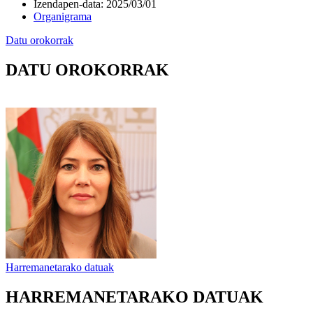
Izendapen-data
:
2025/03/01
Organigrama
Datu orokorrak
DATU OROKORRAK
Harremanetarako datuak
HARREMANETARAKO DATUAK