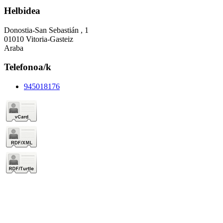
Helbidea
Donostia-San Sebastián , 1
01010 Vitoria-Gasteiz
Araba
Telefonoa/k
945018176