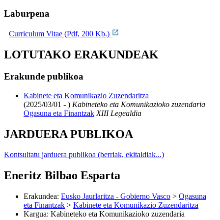
Laburpena
Curriculum Vitae (Pdf, 200 Kb.)
LOTUTAKO ERAKUNDEAK
Erakunde publikoa
Kabinete eta Komunikazio Zuzendaritza
(2025/03/01 - )
Kabineteko eta Komunikazioko zuzendaria
Ogasuna eta Finantzak
XIII Legealdia
JARDUERA PUBLIKOA
Kontsultatu jarduera publikoa (berriak, ekitaldiak...)
Eneritz Bilbao Esparta
Erakundea
:
Eusko Jaurlaritza - Gobierno Vasco
>
Ogasuna
eta Finantzak
>
Kabinete eta Komunikazio Zuzendaritza
Kargua
:
Kabineteko eta Komunikazioko zuzendaria