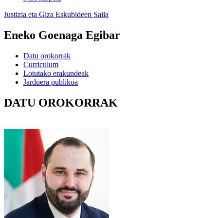
Justizia eta Giza Eskubideen Saila
Eneko Goenaga Egibar
Datu orokorrak
Curriculum
Lotutako erakundeak
Jarduera publikoa
DATU OROKORRAK