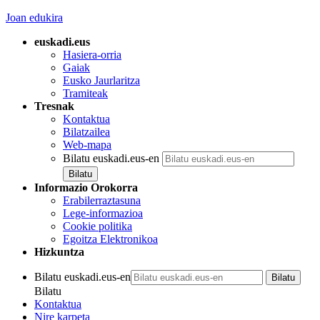
Joan edukira
euskadi.eus
Hasiera-orria
Gaiak
Eusko Jaurlaritza
Tramiteak
Tresnak
Kontaktua
Bilatzailea
Web-mapa
Bilatu euskadi.eus-en
Informazio Orokorra
Erabilerraztasuna
Lege-informazioa
Cookie politika
Egoitza Elektronikoa
Hizkuntza
Bilatu euskadi.eus-en
Bilatu
Kontaktua
Nire karpeta