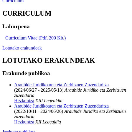
Curriculum
CURRICULUM
Laburpena
Curriculum Vitae (Pdf, 200 Kb.)
Lotutako erakundeak
LOTUTAKO ERAKUNDEAK
Erakunde publikoa
Araubide Juridikoaren eta Zerbitzuen Zuzendaritza
(2024/06/27 - 2025/05/13)
Araubide Juridiko eta Zerbitzuen
zuzendaria
Hezkuntza
XIII Legealdia
Araubide Juridikoaren eta Zerbitzuen Zuzendaritza
(2022/10/11 - 2024/06/26)
Araubide Juridiko eta Zerbitzuen
zuzendaria
Hezkuntza
XII Legealdia
Jarduera publikoa