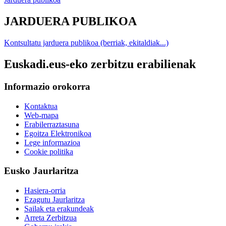
JARDUERA PUBLIKOA
Kontsultatu jarduera publikoa (berriak, ekitaldiak...)
Euskadi.eus-eko zerbitzu erabilienak
Informazio orokorra
Kontaktua
Web-mapa
Erabilerraztasuna
Egoitza Elektronikoa
Lege informazioa
Cookie politika
Eusko Jaurlaritza
Hasiera-orria
Ezagutu Jaurlaritza
Sailak eta erakundeak
Arreta Zerbitzua