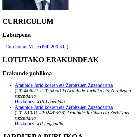
CURRICULUM
Laburpena
Curriculum Vitae (Pdf, 200 Kb.)
LOTUTAKO ERAKUNDEAK
Erakunde publikoa
Araubide Juridikoaren eta Zerbitzuen Zuzendaritza
(2024/06/27 - 2025/05/13)
Araubide Juridiko eta Zerbitzuen
zuzendaria
Hezkuntza
XIII Legealdia
Araubide Juridikoaren eta Zerbitzuen Zuzendaritza
(2022/10/11 - 2024/06/26)
Araubide Juridiko eta Zerbitzuen
zuzendaria
Hezkuntza
XII Legealdia
JARDUERA PUBLIKOA