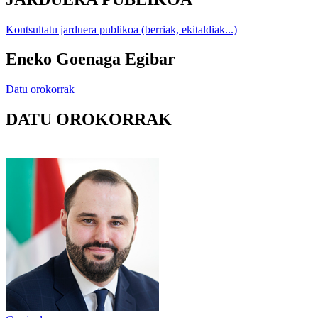
Kontsultatu jarduera publikoa (berriak, ekitaldiak...)
Eneko Goenaga Egibar
Datu orokorrak
DATU OROKORRAK