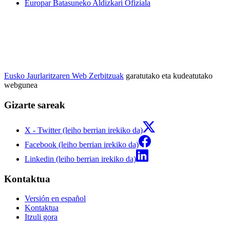
Europar Batasuneko Aldizkari Ofiziala
Eusko Jaurlaritzaren Web Zerbitzuak
garatutako eta kudeatutako
webgunea
Gizarte sareak
X - Twitter (leiho berrian irekiko da)
Facebook (leiho berrian irekiko da)
Linkedin (leiho berrian irekiko da)
Kontaktua
Versión en español
Kontaktua
Itzuli gora