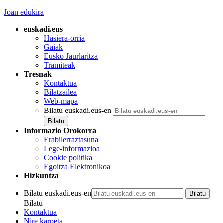
Joan edukira
euskadi.eus
Hasiera-orria
Gaiak
Eusko Jaurlaritza
Tramiteak
Tresnak
Kontaktua
Bilatzailea
Web-mapa
Bilatu euskadi.eus-en
Informazio Orokorra
Erabilerraztasuna
Lege-informazioa
Cookie politika
Egoitza Elektronikoa
Hizkuntza
Bilatu euskadi.eus-en
Bilatu
Kontaktua
Nire karpeta