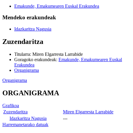
Emakunde, Emakumearen Euskal Erakundea
Mendeko erakundeak
Idazkaritza Nagusia
Zuzendaritza
Titularra
:
Miren Elgarresta Larrabide
Goragoko erakundeak
:
Emakunde, Emakumearen Euskal
Erakundea
Organigrama
Organigrama
ORGANIGRAMA
Grafikoa
Zuzendaritza
Miren Elgarresta Larrabide
Idazkaritza Nagusia
---
Harremanetarako datuak