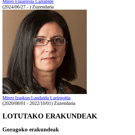
Miren Elgarresta Larrabide
(2024/06/27 - )
Zuzendaria
Miren Izaskun Landaida Larizgoitia
(2020/08/01 - 2022/10/01)
Zuzendaria
LOTUTAKO ERAKUNDEAK
Goragoko erakundeak