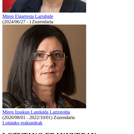
Miren Elgarresta Larrabide
(2024/06/27 - )
Zuzendaria
Miren Izaskun Landaida Larizgoitia
(2020/08/01 - 2022/10/01)
Zuzendaria
Lotutako erakundeak