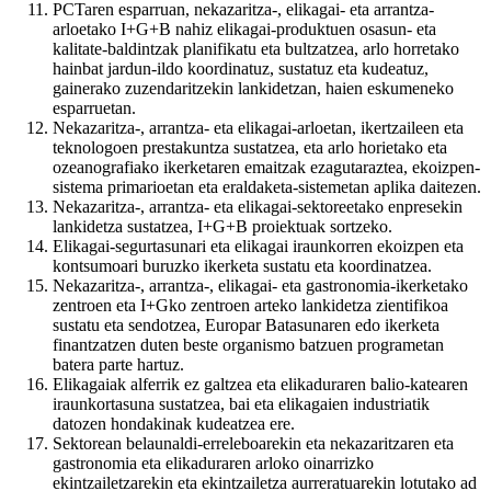
PCTaren esparruan, nekazaritza-, elikagai- eta arrantza-
arloetako I+G+B nahiz elikagai-produktuen osasun- eta
kalitate-baldintzak planifikatu eta bultzatzea, arlo horretako
hainbat jardun-ildo koordinatuz, sustatuz eta kudeatuz,
gainerako zuzendaritzekin lankidetzan, haien eskumeneko
esparruetan.
Nekazaritza-, arrantza- eta elikagai-arloetan, ikertzaileen eta
teknologoen prestakuntza sustatzea, eta arlo horietako eta
ozeanografiako ikerketaren emaitzak ezagutaraztea, ekoizpen-
sistema primarioetan eta eraldaketa-sistemetan aplika daitezen.
Nekazaritza-, arrantza- eta elikagai-sektoreetako enpresekin
lankidetza sustatzea, I+G+B proiektuak sortzeko.
Elikagai-segurtasunari eta elikagai iraunkorren ekoizpen eta
kontsumoari buruzko ikerketa sustatu eta koordinatzea.
Nekazaritza-, arrantza-, elikagai- eta gastronomia-ikerketako
zentroen eta I+Gko zentroen arteko lankidetza zientifikoa
sustatu eta sendotzea, Europar Batasunaren edo ikerketa
finantzatzen duten beste organismo batzuen programetan
batera parte hartuz.
Elikagaiak alferrik ez galtzea eta elikaduraren balio-katearen
iraunkortasuna sustatzea, bai eta elikagaien industriatik
datozen hondakinak kudeatzea ere.
Sektorean belaunaldi-erreleboarekin eta nekazaritzaren eta
gastronomia eta elikaduraren arloko oinarrizko
ekintzailetzarekin eta ekintzailetza aurreratuarekin lotutako ad