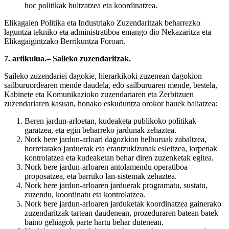
hoc politikak bultzatzea eta koordinatzea.
Elikagaien Politika eta Industriako Zuzendaritzak beharrezko
laguntza tekniko eta administratiboa emango dio Nekazaritza eta
Elikagaigintzako Berrikuntza Foroari.
7. artikulua.– Saileko zuzendaritzak.
Saileko zuzendariei dagokie, hierarkikoki zuzenean dagokion
sailburuordearen mende daudela, edo sailburuaren mende, bestela,
Kabinete eta Komunikazioko zuzendariaren eta Zerbitzuen
zuzendariaren kasuan, honako eskuduntza orokor hauek baliatzea:
Beren jardun-arloetan, kudeaketa publikoko politikak
garatzea, eta egin beharreko jardunak zehaztea.
Nork bere jardun-arloari dagozkion helburuak zabaltzea,
horretarako jarduerak eta erantzukizunak esleitzea, lorpenak
kontrolatzea eta kudeaketan behar diren zuzenketak egitea.
Nork bere jardun-arloaren antolamendu operatiboa
proposatzea, eta barruko lan-sistemak zehaztea.
Nork bere jardun-arloaren jarduerak programatu, sustatu,
zuzendu, koordinatu eta kontrolatzea.
Nork bere jardun-arloaren jarduketak koordinatzea gainerako
zuzendaritzak tartean daudenean, prozeduraren batean batek
baino gehiagok parte hartu behar dutenean.