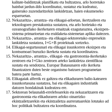
kalitate-baldintzak planifikatu eta bultzatzea, arlo horretako
hainbat jardun-ildo koordinatuz, sustatuz eta kudeatuz,
gainerako zuzendaritzekin lankidetzan, haien eskumeneko
esparruetan.
Nekazaritza-, arrantza- eta elikagai-arloetan, ikertzaileen eta
teknologoen prestakuntza sustatzea, eta arlo horietako eta
ozeanografiako ikerketaren emaitzak ezagutaraztea, ekoizpen-
sistema primarioetan eta eraldaketa-sistemetan aplika daitezen.
Nekazaritza-, arrantza- eta elikagai-sektoreetako enpresekin
lankidetza sustatzea, I+G+B proiektuak sortzeko.
Elikagai-segurtasunari eta elikagai iraunkorren ekoizpen eta
kontsumoari buruzko ikerketa sustatu eta koordinatzea.
Nekazaritza-, arrantza-, elikagai- eta gastronomia-ikerketako
zentroen eta I+Gko zentroen arteko lankidetza zientifikoa
sustatu eta sendotzea, Europar Batasunaren edo ikerketa
finantzatzen duten beste organismo batzuen programetan
batera parte hartuz.
Elikagaiak alferrik ez galtzea eta elikaduraren balio-katearen
iraunkortasuna sustatzea, bai eta elikagaien industriatik
datozen hondakinak kudeatzea ere.
Sektorean belaunaldi-erreleboarekin eta nekazaritzaren eta
gastronomia eta elikaduraren arloko oinarrizko
ekintzailetzarekin eta ekintzailetza aurreratuarekin lotutako ad
hoc politikak bultzatzea eta koordinatzea.