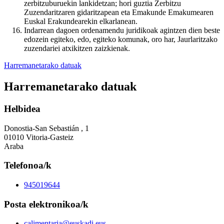
zerbitzuburuekin lankidetzan; hori guztia Zerbitzu
Zuzendaritzaren gidaritzapean eta Emakunde Emakumearen
Euskal Erakundearekin elkarlanean.
Indarrean dagoen ordenamendu juridikoak agintzen dien beste
edozein egiteko, edo, egiteko komunak, oro har, Jaurlaritzako
zuzendariei atxikitzen zaizkienak.
Harremanetarako datuak
Harremanetarako datuak
Helbidea
Donostia-San Sebastián , 1
01010 Vitoria-Gasteiz
Araba
Telefonoa/k
945019644
Posta elektronikoa/k
calimentaria@euskadi.eus