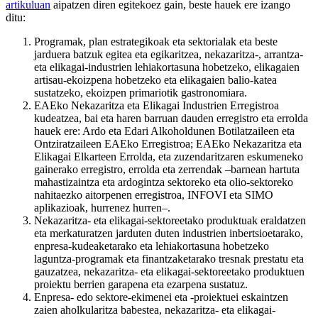
artikuluan
aipatzen diren egitekoez gain, beste hauek ere izango
ditu:
Programak, plan estrategikoak eta sektorialak eta beste
jarduera batzuk egitea eta egikaritzea, nekazaritza-, arrantza-
eta elikagai-industrien lehiakortasuna hobetzeko, elikagaien
artisau-ekoizpena hobetzeko eta elikagaien balio-katea
sustatzeko, ekoizpen primariotik gastronomiara.
EAEko Nekazaritza eta Elikagai Industrien Erregistroa
kudeatzea, bai eta haren barruan dauden erregistro eta errolda
hauek ere: Ardo eta Edari Alkoholdunen Botilatzaileen eta
Ontziratzaileen EAEko Erregistroa; EAEko Nekazaritza eta
Elikagai Elkarteen Errolda, eta zuzendaritzaren eskumeneko
gainerako erregistro, errolda eta zerrendak –barnean hartuta
mahastizaintza eta ardogintza sektoreko eta olio-sektoreko
nahitaezko aitorpenen erregistroa, INFOVI eta SIMO
aplikazioak, hurrenez hurren–.
Nekazaritza- eta elikagai-sektoreetako produktuak eraldatzen
eta merkaturatzen jarduten duten industrien inbertsioetarako,
enpresa-kudeaketarako eta lehiakortasuna hobetzeko
laguntza-programak eta finantzaketarako tresnak prestatu eta
gauzatzea, nekazaritza- eta elikagai-sektoreetako produktuen
proiektu berrien garapena eta ezarpena sustatuz.
Enpresa- edo sektore-ekimenei eta -proiektuei eskaintzen
zaien aholkularitza babestea, nekazaritza- eta elikagai-