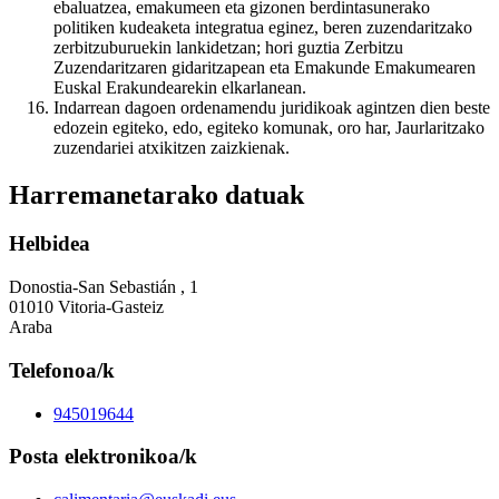
ebaluatzea, emakumeen eta gizonen berdintasunerako
politiken kudeaketa integratua eginez, beren zuzendaritzako
zerbitzuburuekin lankidetzan; hori guztia Zerbitzu
Zuzendaritzaren gidaritzapean eta Emakunde Emakumearen
Euskal Erakundearekin elkarlanean.
Indarrean dagoen ordenamendu juridikoak agintzen dien beste
edozein egiteko, edo, egiteko komunak, oro har, Jaurlaritzako
zuzendariei atxikitzen zaizkienak.
Harremanetarako datuak
Helbidea
Donostia-San Sebastián , 1
01010 Vitoria-Gasteiz
Araba
Telefonoa/k
945019644
Posta elektronikoa/k