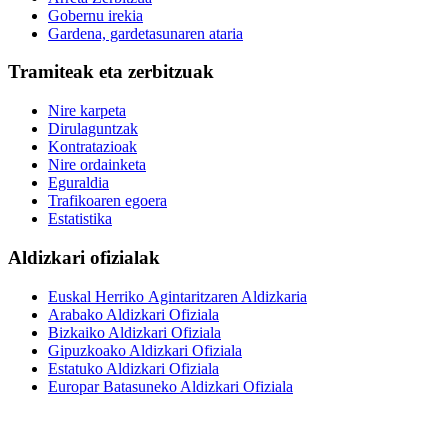
Gobernu irekia
Gardena, gardetasunaren ataria
Tramiteak eta zerbitzuak
Nire karpeta
Dirulaguntzak
Kontratazioak
Nire ordainketa
Eguraldia
Trafikoaren egoera
Estatistika
Aldizkari ofizialak
Euskal Herriko Agintaritzaren Aldizkaria
Arabako Aldizkari Ofiziala
Bizkaiko Aldizkari Ofiziala
Gipuzkoako Aldizkari Ofiziala
Estatuko Aldizkari Ofiziala
Europar Batasuneko Aldizkari Ofiziala