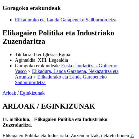
Goragoko erakundeak
Elikadurako eta Landa Garapeneko Sailburuordetza
Elikagaien Politika eta Industriako
Zuzendaritza
Titularra
:
Iker Iglesias Eguia
Agintaldia
:
XIII. Legealdia
Goragoko erakundeak
:
Eusko Jaurlaritza - Gobierno
Vasco
>
Elikadura, Landa Garapena, Nekazaritza eta
Arrantza
>
Elikadurako eta Landa Garapeneko
Sailburuordetza
Arloak / Eginkizunak
ARLOAK / EGINKIZUNAK
11. artikulua.– Elikagaien Politika eta Industriako
Zuzendaritza.
Elikagaien Politika eta Industriako Zuzendaritzak, dekretu honen
7.