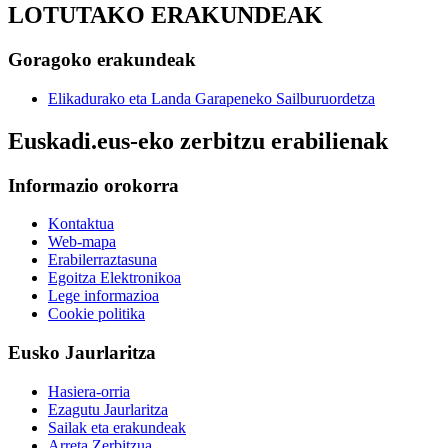
LOTUTAKO ERAKUNDEAK
Goragoko erakundeak
Elikadurako eta Landa Garapeneko Sailburuordetza
Euskadi.eus-eko zerbitzu erabilienak
Informazio orokorra
Kontaktua
Web-mapa
Erabilerraztasuna
Egoitza Elektronikoa
Lege informazioa
Cookie politika
Eusko Jaurlaritza
Hasiera-orria
Ezagutu Jaurlaritza
Sailak eta erakundeak
Arreta Zerbitzua