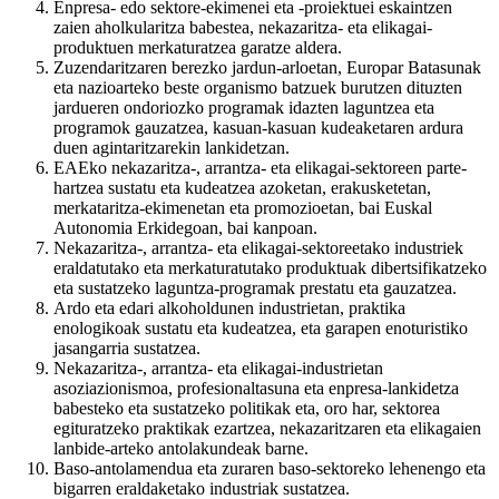
Enpresa- edo sektore-ekimenei eta -proiektuei eskaintzen
zaien aholkularitza babestea, nekazaritza- eta elikagai-
produktuen merkaturatzea garatze aldera.
Zuzendaritzaren berezko jardun-arloetan, Europar Batasunak
eta nazioarteko beste organismo batzuek burutzen dituzten
jardueren ondoriozko programak idazten laguntzea eta
programok gauzatzea, kasuan-kasuan kudeaketaren ardura
duen agintaritzarekin lankidetzan.
EAEko nekazaritza-, arrantza- eta elikagai-sektoreen parte-
hartzea sustatu eta kudeatzea azoketan, erakusketetan,
merkataritza-ekimenetan eta promozioetan, bai Euskal
Autonomia Erkidegoan, bai kanpoan.
Nekazaritza-, arrantza- eta elikagai-sektoreetako industriek
eraldatutako eta merkaturatutako produktuak dibertsifikatzeko
eta sustatzeko laguntza-programak prestatu eta gauzatzea.
Ardo eta edari alkoholdunen industrietan, praktika
enologikoak sustatu eta kudeatzea, eta garapen enoturistiko
jasangarria sustatzea.
Nekazaritza-, arrantza- eta elikagai-industrietan
asoziazionismoa, profesionaltasuna eta enpresa-lankidetza
babesteko eta sustatzeko politikak eta, oro har, sektorea
egituratzeko praktikak ezartzea, nekazaritzaren eta elikagaien
lanbide-arteko antolakundeak barne.
Baso-antolamendua eta zuraren baso-sektoreko lehenengo eta
bigarren eraldaketako industriak sustatzea.