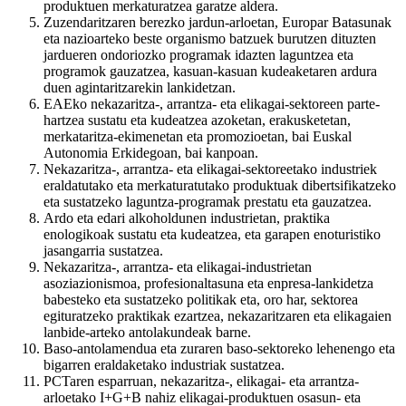
produktuen merkaturatzea garatze aldera.
Zuzendaritzaren berezko jardun-arloetan, Europar Batasunak
eta nazioarteko beste organismo batzuek burutzen dituzten
jardueren ondoriozko programak idazten laguntzea eta
programok gauzatzea, kasuan-kasuan kudeaketaren ardura
duen agintaritzarekin lankidetzan.
EAEko nekazaritza-, arrantza- eta elikagai-sektoreen parte-
hartzea sustatu eta kudeatzea azoketan, erakusketetan,
merkataritza-ekimenetan eta promozioetan, bai Euskal
Autonomia Erkidegoan, bai kanpoan.
Nekazaritza-, arrantza- eta elikagai-sektoreetako industriek
eraldatutako eta merkaturatutako produktuak dibertsifikatzeko
eta sustatzeko laguntza-programak prestatu eta gauzatzea.
Ardo eta edari alkoholdunen industrietan, praktika
enologikoak sustatu eta kudeatzea, eta garapen enoturistiko
jasangarria sustatzea.
Nekazaritza-, arrantza- eta elikagai-industrietan
asoziazionismoa, profesionaltasuna eta enpresa-lankidetza
babesteko eta sustatzeko politikak eta, oro har, sektorea
egituratzeko praktikak ezartzea, nekazaritzaren eta elikagaien
lanbide-arteko antolakundeak barne.
Baso-antolamendua eta zuraren baso-sektoreko lehenengo eta
bigarren eraldaketako industriak sustatzea.
PCTaren esparruan, nekazaritza-, elikagai- eta arrantza-
arloetako I+G+B nahiz elikagai-produktuen osasun- eta