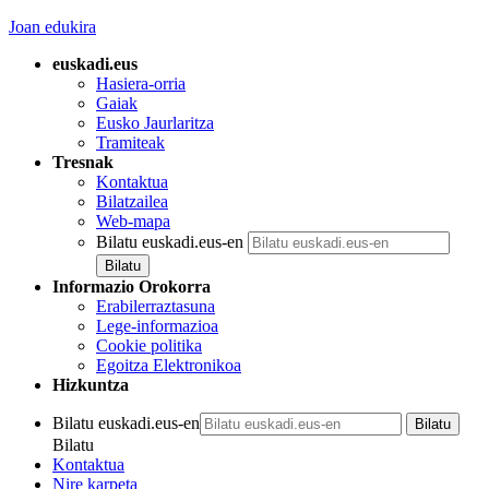
Joan edukira
euskadi.eus
Hasiera-orria
Gaiak
Eusko Jaurlaritza
Tramiteak
Tresnak
Kontaktua
Bilatzailea
Web-mapa
Bilatu euskadi.eus-en
Informazio Orokorra
Erabilerraztasuna
Lege-informazioa
Cookie politika
Egoitza Elektronikoa
Hizkuntza
Bilatu euskadi.eus-en
Bilatu
Kontaktua
Nire karpeta