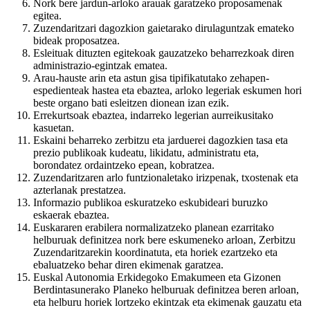
Nork bere jardun-arloko arauak garatzeko proposamenak
egitea.
Zuzendaritzari dagozkion gaietarako dirulaguntzak emateko
bideak proposatzea.
Esleituak dituzten egitekoak gauzatzeko beharrezkoak diren
administrazio-egintzak ematea.
Arau-hauste arin eta astun gisa tipifikatutako zehapen-
espedienteak hastea eta ebaztea, arloko legeriak eskumen hori
beste organo bati esleitzen dionean izan ezik.
Errekurtsoak ebaztea, indarreko legerian aurreikusitako
kasuetan.
Eskaini beharreko zerbitzu eta jarduerei dagozkien tasa eta
prezio publikoak kudeatu, likidatu, administratu eta,
borondatez ordaintzeko epean, kobratzea.
Zuzendaritzaren arlo funtzionaletako irizpenak, txostenak eta
azterlanak prestatzea.
Informazio publikoa eskuratzeko eskubideari buruzko
eskaerak ebaztea.
Euskararen erabilera normalizatzeko planean ezarritako
helburuak definitzea nork bere eskumeneko arloan, Zerbitzu
Zuzendaritzarekin koordinatuta, eta horiek ezartzeko eta
ebaluatzeko behar diren ekimenak garatzea.
Euskal Autonomia Erkidegoko Emakumeen eta Gizonen
Berdintasunerako Planeko helburuak definitzea beren arloan,
eta helburu horiek lortzeko ekintzak eta ekimenak gauzatu eta