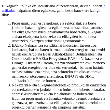
Elikagaien Politika eta Industriako Zuzendaritzak, dekretu honen
7.
artikuluan
aipatzen diren egitekoez gain, beste hauek ere izango
ditu:
Programak, plan estrategikoak eta sektorialak eta beste
jarduera batzuk egitea eta egikaritzea, nekazaritza-, arrantza-
eta elikagai-industrien lehiakortasuna hobetzeko, elikagaien
artisau-ekoizpena hobetzeko eta elikagaien balio-katea
sustatzeko, ekoizpen primariotik gastronomiara.
EAEko Nekazaritza eta Elikagai Industrien Erregistroa
kudeatzea, bai eta haren barruan dauden erregistro eta errolda
hauek ere: Ardo eta Edari Alkoholdunen Botilatzaileen eta
Ontziratzaileen EAEko Erregistroa; EAEko Nekazaritza eta
Elikagai Elkarteen Errolda, eta zuzendaritzaren eskumeneko
gainerako erregistro, errolda eta zerrendak –barnean hartuta
mahastizaintza eta ardogintza sektoreko eta olio-sektoreko
nahitaezko aitorpenen erregistroa, INFOVI eta SIMO
aplikazioak, hurrenez hurren–.
Nekazaritza- eta elikagai-sektoreetako produktuak eraldatzen
eta merkaturatzen jarduten duten industrien inbertsioetarako,
enpresa-kudeaketarako eta lehiakortasuna hobetzeko
laguntza-programak eta finantzaketarako tresnak prestatu eta
gauzatzea, nekazaritza- eta elikagai-sektoreetako produktuen
proiektu berrien garapena eta ezarpena sustatuz.