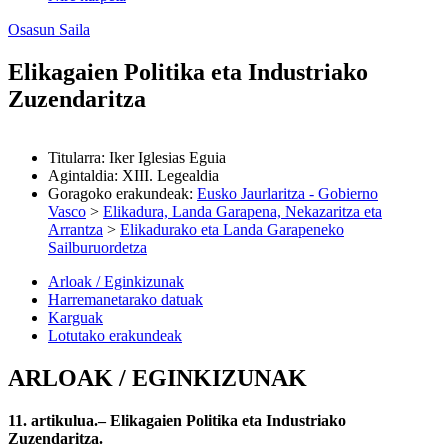
Osasun Saila
Elikagaien Politika eta Industriako
Zuzendaritza
Titularra
:
Iker Iglesias Eguia
Agintaldia
:
XIII. Legealdia
Goragoko erakundeak
:
Eusko Jaurlaritza - Gobierno
Vasco
>
Elikadura, Landa Garapena, Nekazaritza eta
Arrantza
>
Elikadurako eta Landa Garapeneko
Sailburuordetza
Arloak / Eginkizunak
Harremanetarako datuak
Karguak
Lotutako erakundeak
ARLOAK / EGINKIZUNAK
11. artikulua.– Elikagaien Politika eta Industriako
Zuzendaritza.