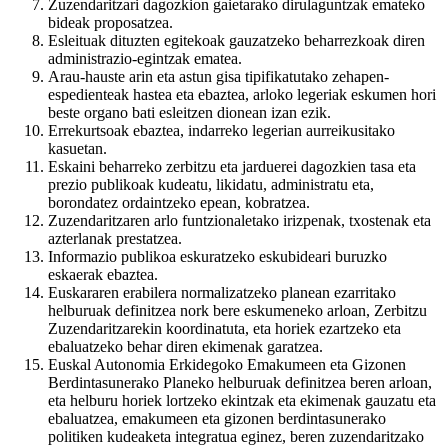
Zuzendaritzari dagozkion gaietarako dirulaguntzak emateko
bideak proposatzea.
Esleituak dituzten egitekoak gauzatzeko beharrezkoak diren
administrazio-egintzak ematea.
Arau-hauste arin eta astun gisa tipifikatutako zehapen-
espedienteak hastea eta ebaztea, arloko legeriak eskumen hori
beste organo bati esleitzen dionean izan ezik.
Errekurtsoak ebaztea, indarreko legerian aurreikusitako
kasuetan.
Eskaini beharreko zerbitzu eta jarduerei dagozkien tasa eta
prezio publikoak kudeatu, likidatu, administratu eta,
borondatez ordaintzeko epean, kobratzea.
Zuzendaritzaren arlo funtzionaletako irizpenak, txostenak eta
azterlanak prestatzea.
Informazio publikoa eskuratzeko eskubideari buruzko
eskaerak ebaztea.
Euskararen erabilera normalizatzeko planean ezarritako
helburuak definitzea nork bere eskumeneko arloan, Zerbitzu
Zuzendaritzarekin koordinatuta, eta horiek ezartzeko eta
ebaluatzeko behar diren ekimenak garatzea.
Euskal Autonomia Erkidegoko Emakumeen eta Gizonen
Berdintasunerako Planeko helburuak definitzea beren arloan,
eta helburu horiek lortzeko ekintzak eta ekimenak gauzatu eta
ebaluatzea, emakumeen eta gizonen berdintasunerako
politiken kudeaketa integratua eginez, beren zuzendaritzako