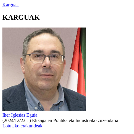
Karguak
KARGUAK
Iker Iglesias Eguia
(2024/12/23 - )
Elikagaien Politika eta Industriako zuzendaria
Lotutako erakundeak