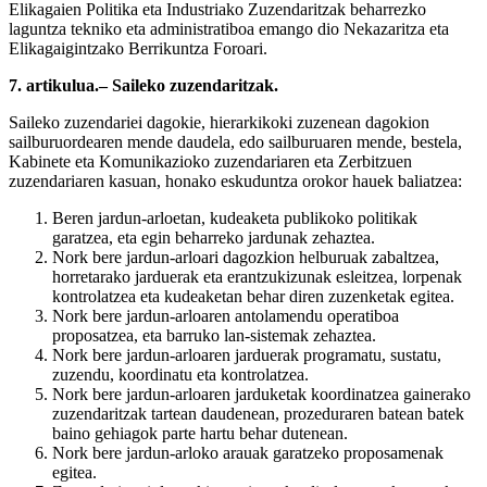
Elikagaien Politika eta Industriako Zuzendaritzak beharrezko
laguntza tekniko eta administratiboa emango dio Nekazaritza eta
Elikagaigintzako Berrikuntza Foroari.
7. artikulua.– Saileko zuzendaritzak.
Saileko zuzendariei dagokie, hierarkikoki zuzenean dagokion
sailburuordearen mende daudela, edo sailburuaren mende, bestela,
Kabinete eta Komunikazioko zuzendariaren eta Zerbitzuen
zuzendariaren kasuan, honako eskuduntza orokor hauek baliatzea:
Beren jardun-arloetan, kudeaketa publikoko politikak
garatzea, eta egin beharreko jardunak zehaztea.
Nork bere jardun-arloari dagozkion helburuak zabaltzea,
horretarako jarduerak eta erantzukizunak esleitzea, lorpenak
kontrolatzea eta kudeaketan behar diren zuzenketak egitea.
Nork bere jardun-arloaren antolamendu operatiboa
proposatzea, eta barruko lan-sistemak zehaztea.
Nork bere jardun-arloaren jarduerak programatu, sustatu,
zuzendu, koordinatu eta kontrolatzea.
Nork bere jardun-arloaren jarduketak koordinatzea gainerako
zuzendaritzak tartean daudenean, prozeduraren batean batek
baino gehiagok parte hartu behar dutenean.
Nork bere jardun-arloko arauak garatzeko proposamenak
egitea.