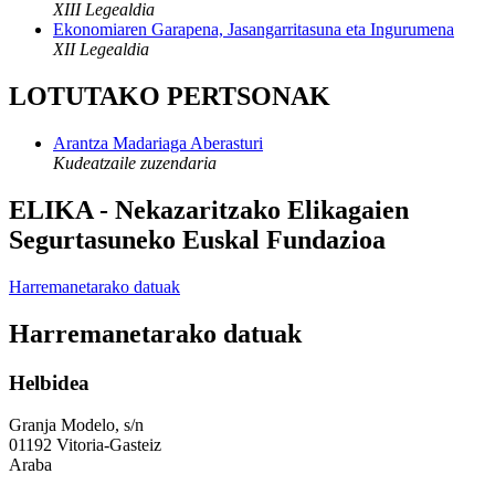
XIII Legealdia
Ekonomiaren Garapena, Jasangarritasuna eta Ingurumena
XII Legealdia
LOTUTAKO PERTSONAK
Arantza Madariaga Aberasturi
Kudeatzaile zuzendaria
ELIKA - Nekazaritzako Elikagaien
Segurtasuneko Euskal Fundazioa
Harremanetarako datuak
Harremanetarako datuak
Helbidea
Granja Modelo, s/n
01192 Vitoria-Gasteiz
Araba