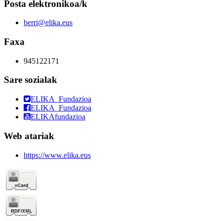
Posta elektronikoa/k
berri@elika.eus
Faxa
945122171
Sare sozialak
ELIKA_Fundazioa
ELIKA_Fundazioa
ELIKAfundazioa
Web atariak
https://www.elika.eus