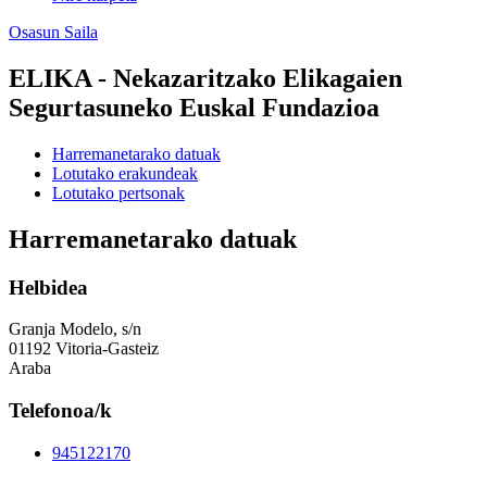
Osasun Saila
ELIKA - Nekazaritzako Elikagaien
Segurtasuneko Euskal Fundazioa
Harremanetarako datuak
Lotutako erakundeak
Lotutako pertsonak
Harremanetarako datuak
Helbidea
Granja Modelo, s/n
01192 Vitoria-Gasteiz
Araba
Telefonoa/k
945122170