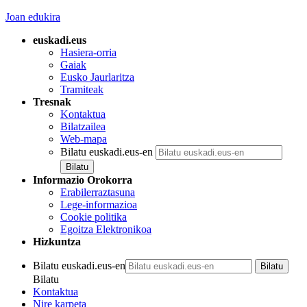
Joan edukira
euskadi.eus
Hasiera-orria
Gaiak
Eusko Jaurlaritza
Tramiteak
Tresnak
Kontaktua
Bilatzailea
Web-mapa
Bilatu euskadi.eus-en
Informazio Orokorra
Erabilerraztasuna
Lege-informazioa
Cookie politika
Egoitza Elektronikoa
Hizkuntza
Bilatu euskadi.eus-en
Bilatu
Kontaktua
Nire karpeta