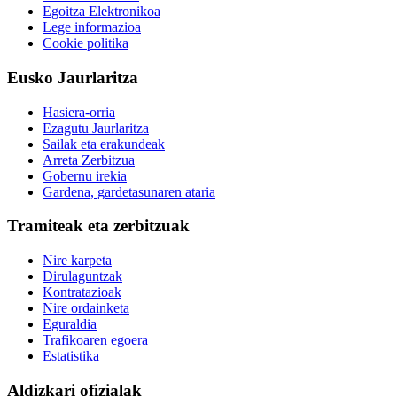
Egoitza Elektronikoa
Lege informazioa
Cookie politika
Eusko Jaurlaritza
Hasiera-orria
Ezagutu Jaurlaritza
Sailak eta erakundeak
Arreta Zerbitzua
Gobernu irekia
Gardena, gardetasunaren ataria
Tramiteak eta zerbitzuak
Nire karpeta
Dirulaguntzak
Kontratazioak
Nire ordainketa
Eguraldia
Trafikoaren egoera
Estatistika
Aldizkari ofizialak