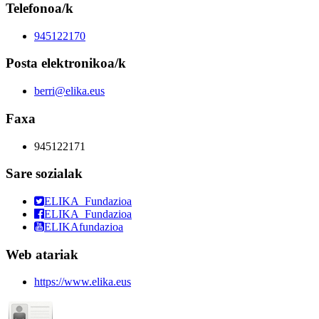
Telefonoa/k
945122170
Posta elektronikoa/k
berri@elika.eus
Faxa
945122171
Sare sozialak
ELIKA_Fundazioa
ELIKA_Fundazioa
ELIKAfundazioa
Web atariak
https://www.elika.eus