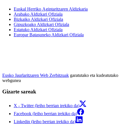
Euskal Herriko Agintaritzaren Aldizkaria
Arabako Aldizkari Ofiziala
Bizkaiko Aldizkari Ofiziala
Gipuzkoako Aldizkari Ofiziala
Estatuko Aldizkari Ofiziala
Europar Batasuneko Aldizkari Ofiziala
Eusko Jaurlaritzaren Web Zerbitzuak
garatutako eta kudeatutako
webgunea
Gizarte sareak
X - Twitter (leiho berrian irekiko da)
Facebook (leiho berrian irekiko da)
Linkedin (leiho berrian irekiko da)