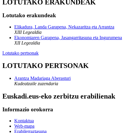
LOTUTAKO ERAKUNDEAK
Lotutako erakundeak
Elikadura, Landa Garapena, Nekazaritza eta Arrantza
XIII Legealdia
Ekonomiaren Garapena, Jasangarritasuna eta Ingurumena
XII Legealdia
Lotutako pertsonak
LOTUTAKO PERTSONAK
Arantza Madariaga Aberasturi
Kudeatzaile zuzendaria
Euskadi.eus-eko zerbitzu erabilienak
Informazio orokorra
Kontaktua
Web-mapa
Erabilerraztasuna