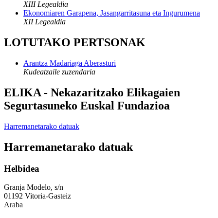
XIII Legealdia
Ekonomiaren Garapena, Jasangarritasuna eta Ingurumena
XII Legealdia
LOTUTAKO PERTSONAK
Arantza Madariaga Aberasturi
Kudeatzaile zuzendaria
ELIKA - Nekazaritzako Elikagaien
Segurtasuneko Euskal Fundazioa
Harremanetarako datuak
Harremanetarako datuak
Helbidea
Granja Modelo, s/n
01192 Vitoria-Gasteiz
Araba