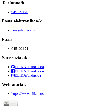
Telefonoa/k
945122170
Posta elektronikoa/k
berri@elika.eus
Faxa
945122171
Sare sozialak
ELIKA_Fundazioa
ELIKA_Fundazioa
ELIKAfundazioa
Web atariak
https://www.elika.eus