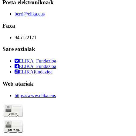
Posta elektronikoa/k
berri@elika.eus
Faxa
945122171
Sare sozialak
ELIKA_Fundazioa
ELIKA_Fundazioa
ELIKAfundazioa
Web atariak
https://www.elika.eus