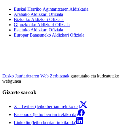
Euskal Herriko Agintaritzaren Aldizkaria
Arabako Aldizkari Ofiziala
Bizkaiko Aldizkari Ofiziala
Gipuzkoako Aldizkari Ofiziala
Estatuko Aldizkari Ofiziala
Europar Batasuneko Aldizkari Ofiziala
Eusko Jaurlaritzaren Web Zerbitzuak
garatutako eta kudeatutako
webgunea
Gizarte sareak
X - Twitter (leiho berrian irekiko da)
Facebook (leiho berrian irekiko da)
Linkedin (leiho berrian irekiko da)