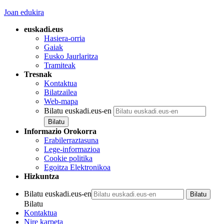
Joan edukira
euskadi.eus
Hasiera-orria
Gaiak
Eusko Jaurlaritza
Tramiteak
Tresnak
Kontaktua
Bilatzailea
Web-mapa
Bilatu euskadi.eus-en
Informazio Orokorra
Erabilerraztasuna
Lege-informazioa
Cookie politika
Egoitza Elektronikoa
Hizkuntza
Bilatu euskadi.eus-en
Bilatu
Kontaktua
Nire karpeta