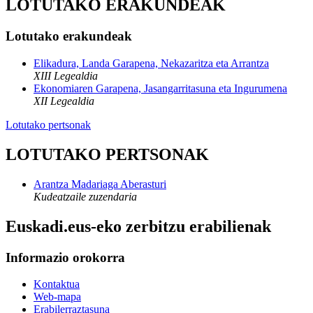
LOTUTAKO ERAKUNDEAK
Lotutako erakundeak
Elikadura, Landa Garapena, Nekazaritza eta Arrantza
XIII Legealdia
Ekonomiaren Garapena, Jasangarritasuna eta Ingurumena
XII Legealdia
Lotutako pertsonak
LOTUTAKO PERTSONAK
Arantza Madariaga Aberasturi
Kudeatzaile zuzendaria
Euskadi.eus-eko zerbitzu erabilienak
Informazio orokorra
Kontaktua
Web-mapa
Erabilerraztasuna