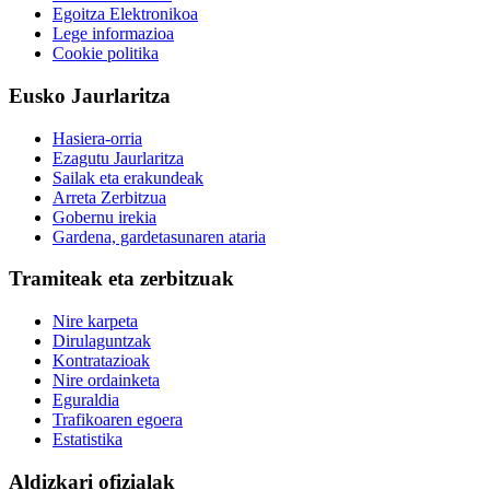
Egoitza Elektronikoa
Lege informazioa
Cookie politika
Eusko Jaurlaritza
Hasiera-orria
Ezagutu Jaurlaritza
Sailak eta erakundeak
Arreta Zerbitzua
Gobernu irekia
Gardena, gardetasunaren ataria
Tramiteak eta zerbitzuak
Nire karpeta
Dirulaguntzak
Kontratazioak
Nire ordainketa
Eguraldia
Trafikoaren egoera
Estatistika
Aldizkari ofizialak