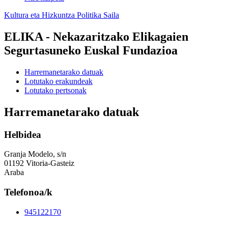
Kultura eta Hizkuntza Politika Saila
ELIKA - Nekazaritzako Elikagaien
Segurtasuneko Euskal Fundazioa
Harremanetarako datuak
Lotutako erakundeak
Lotutako pertsonak
Harremanetarako datuak
Helbidea
Granja Modelo, s/n
01192 Vitoria-Gasteiz
Araba
Telefonoa/k
945122170