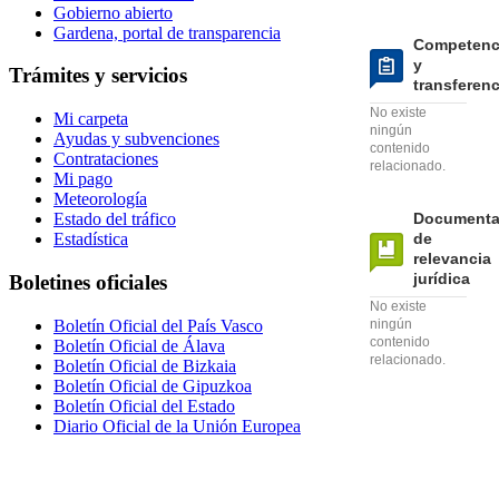
Gobierno abierto
Gardena, portal de transparencia
Competenc
y
Trámites y servicios
transferen
No existe
Mi carpeta
ningún
Ayudas y subvenciones
contenido
Contrataciones
relacionado.
Mi pago
Meteorología
Documenta
Estado del tráfico
de
Estadística
relevancia
jurídica
Boletines oficiales
No existe
Boletín Oficial del País Vasco
ningún
contenido
Boletín Oficial de Álava
relacionado.
Boletín Oficial de Bizkaia
Boletín Oficial de Gipuzkoa
Boletín Oficial del Estado
Diario Oficial de la Unión Europea