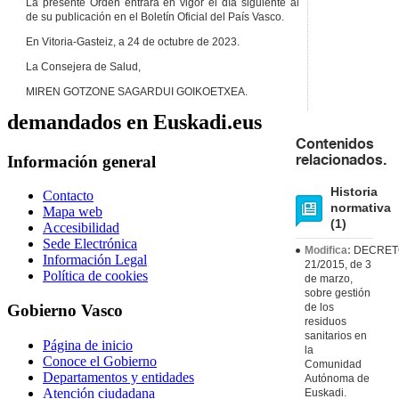
La presente Orden entrará en vigor el día siguiente al
de su publicación en el Boletín Oficial del País Vasco.
En Vitoria-Gasteiz, a 24 de octubre de 2023.
La Consejera de Salud,
MIREN GOTZONE SAGARDUI GOIKOETXEA.
demandados en Euskadi.eus
Contenidos
Información general
relacionados.
Historia
Contacto
normativa
Mapa web
(1)
Accesibilidad
Sede Electrónica
Modifica:
DECRET
Información Legal
21/2015, de 3
Política de cookies
de marzo,
sobre gestión
de los
Gobierno Vasco
residuos
sanitarios en
Página de inicio
la
Conoce el Gobierno
Comunidad
Departamentos y entidades
Autónoma de
Atención ciudadana
Euskadi.