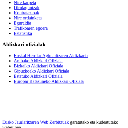
Nire karpeta
Dirulaguntzak
Kontratazioak
Nire ordainketa
Eguraldia
Trafikoaren egoera
Estatistika
Aldizkari ofizialak
Euskal Herriko Agintaritzaren Aldizkaria
Arabako Aldizkari Ofiziala
Bizkaiko Aldizkari Ofiziala
Gipuzkoako Aldizkari Ofiziala
Estatuko Aldizkari Ofiziala
Europar Batasuneko Aldizkari Ofiziala
Eusko Jaurlaritzaren Web Zerbitzuak
garatutako eta kudeatutako
webgunea