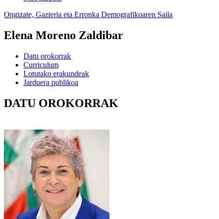
Ongizate, Gazteria eta Erronka Demografikoaren Saila
Elena Moreno Zaldibar
Datu orokorrak
Curriculum
Lotutako erakundeak
Jarduera publikoa
DATU OROKORRAK