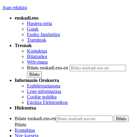
Joan edukira
euskadi.eus
Hasiera-orria
Gaiak
Eusko Jaurlaritza
Tramiteak
Tresnak
Kontaktua
Bilatzailea
Web-mapa
Bilatu euskadi.eus-en
Informazio Orokorra
Erabilerraztasuna
Lege-informazioa
Cookie politika
Egoitza Elektronikoa
Hizkuntza
Bilatu euskadi.eus-en
Bilatu
Kontaktua
Nire karpeta