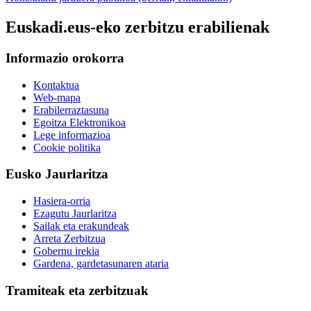
Euskadi.eus-eko zerbitzu erabilienak
Informazio orokorra
Kontaktua
Web-mapa
Erabilerraztasuna
Egoitza Elektronikoa
Lege informazioa
Cookie politika
Eusko Jaurlaritza
Hasiera-orria
Ezagutu Jaurlaritza
Sailak eta erakundeak
Arreta Zerbitzua
Gobernu irekia
Gardena, gardetasunaren ataria
Tramiteak eta zerbitzuak