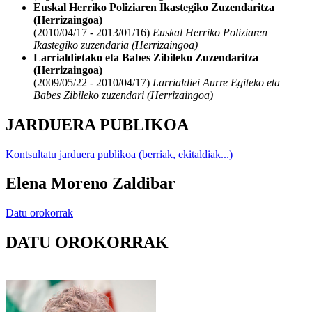
Euskal Herriko Poliziaren Ikastegiko Zuzendaritza
(Herrizaingoa)
(2010/04/17 - 2013/01/16)
Euskal Herriko Poliziaren
Ikastegiko zuzendaria (Herrizaingoa)
Larrialdietako eta Babes Zibileko Zuzendaritza
(Herrizaingoa)
(2009/05/22 - 2010/04/17)
Larrialdiei Aurre Egiteko eta
Babes Zibileko zuzendari (Herrizaingoa)
JARDUERA PUBLIKOA
Kontsultatu jarduera publikoa (berriak, ekitaldiak...)
Elena Moreno Zaldibar
Datu orokorrak
DATU OROKORRAK