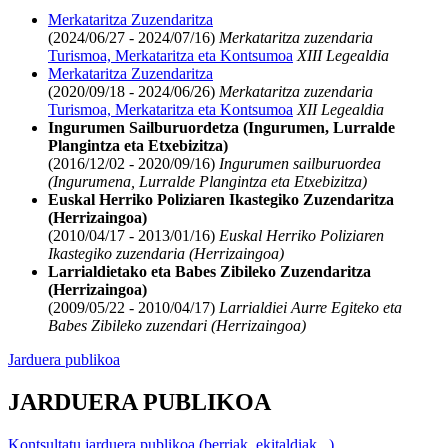
Merkataritza Zuzendaritza
(2024/06/27 - 2024/07/16)
Merkataritza zuzendaria
Turismoa, Merkataritza eta Kontsumoa
XIII Legealdia
Merkataritza Zuzendaritza
(2020/09/18 - 2024/06/26)
Merkataritza zuzendaria
Turismoa, Merkataritza eta Kontsumoa
XII Legealdia
Ingurumen Sailburuordetza (Ingurumen, Lurralde
Plangintza eta Etxebizitza)
(2016/12/02 - 2020/09/16)
Ingurumen sailburuordea
(Ingurumena, Lurralde Plangintza eta Etxebizitza)
Euskal Herriko Poliziaren Ikastegiko Zuzendaritza
(Herrizaingoa)
(2010/04/17 - 2013/01/16)
Euskal Herriko Poliziaren
Ikastegiko zuzendaria (Herrizaingoa)
Larrialdietako eta Babes Zibileko Zuzendaritza
(Herrizaingoa)
(2009/05/22 - 2010/04/17)
Larrialdiei Aurre Egiteko eta
Babes Zibileko zuzendari (Herrizaingoa)
Jarduera publikoa
JARDUERA PUBLIKOA
Kontsultatu jarduera publikoa (berriak, ekitaldiak...)