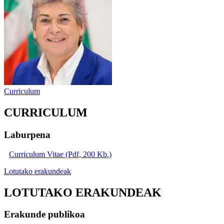
Curriculum
CURRICULUM
Laburpena
Curriculum Vitae (Pdf, 200 Kb.)
Lotutako erakundeak
LOTUTAKO ERAKUNDEAK
Erakunde publikoa