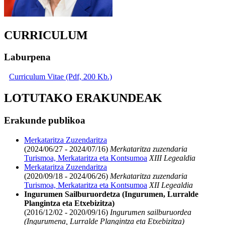
CURRICULUM
Laburpena
Curriculum Vitae (Pdf, 200 Kb.)
LOTUTAKO ERAKUNDEAK
Erakunde publikoa
Merkataritza Zuzendaritza
(2024/06/27 - 2024/07/16)
Merkataritza zuzendaria
Turismoa, Merkataritza eta Kontsumoa
XIII Legealdia
Merkataritza Zuzendaritza
(2020/09/18 - 2024/06/26)
Merkataritza zuzendaria
Turismoa, Merkataritza eta Kontsumoa
XII Legealdia
Ingurumen Sailburuordetza (Ingurumen, Lurralde
Plangintza eta Etxebizitza)
(2016/12/02 - 2020/09/16)
Ingurumen sailburuordea
(Ingurumena, Lurralde Plangintza eta Etxebizitza)