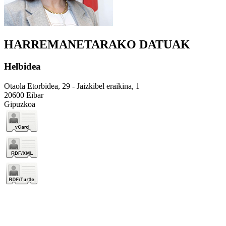
HARREMANETARAKO DATUAK
Helbidea
Otaola Etorbidea, 29 - Jaizkibel eraikina, 1
20600 Eibar
Gipuzkoa