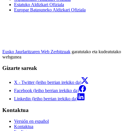
Estatuko Aldizkari Ofiziala
Europar Batasuneko Aldizkari Ofiziala
Eusko Jaurlaritzaren Web Zerbitzuak
garatutako eta kudeatutako
webgunea
Gizarte sareak
X - Twitter (leiho berrian irekiko da)
Facebook (leiho berrian irekiko da)
Linkedin (leiho berrian irekiko da)
Kontaktua
Versión en español
Kontaktua