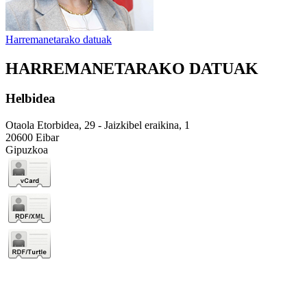
Harremanetarako datuak
HARREMANETARAKO DATUAK
Helbidea
Otaola Etorbidea, 29 - Jaizkibel eraikina, 1
20600 Eibar
Gipuzkoa