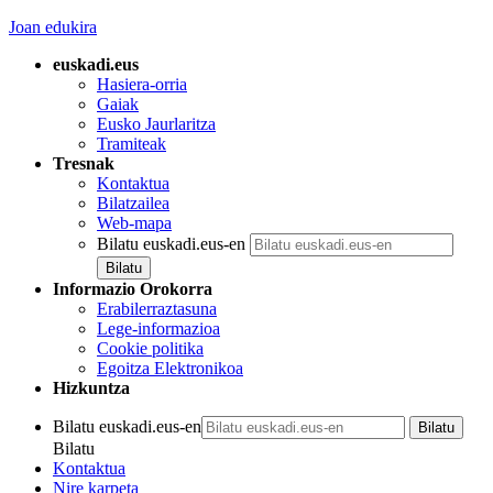
Joan edukira
euskadi.eus
Hasiera-orria
Gaiak
Eusko Jaurlaritza
Tramiteak
Tresnak
Kontaktua
Bilatzailea
Web-mapa
Bilatu euskadi.eus-en
Informazio Orokorra
Erabilerraztasuna
Lege-informazioa
Cookie politika
Egoitza Elektronikoa
Hizkuntza
Bilatu euskadi.eus-en
Bilatu
Kontaktua
Nire karpeta