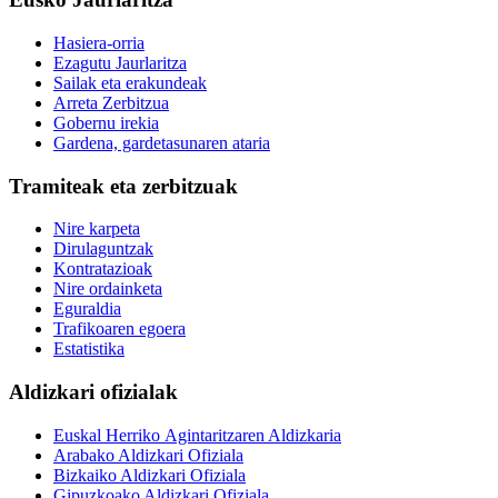
Hasiera-orria
Ezagutu Jaurlaritza
Sailak eta erakundeak
Arreta Zerbitzua
Gobernu irekia
Gardena, gardetasunaren ataria
Tramiteak eta zerbitzuak
Nire karpeta
Dirulaguntzak
Kontratazioak
Nire ordainketa
Eguraldia
Trafikoaren egoera
Estatistika
Aldizkari ofizialak
Euskal Herriko Agintaritzaren Aldizkaria
Arabako Aldizkari Ofiziala
Bizkaiko Aldizkari Ofiziala
Gipuzkoako Aldizkari Ofiziala