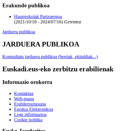
Erakunde publikoa
Haurreskolak Partzuergoa
(2021/10/18 - 2024/07/16)
Gerentea
Jarduera publikoa
JARDUERA PUBLIKOA
Kontsultatu jarduera publikoa (berriak, ekitaldiak...)
Euskadi.eus-eko zerbitzu erabilienak
Informazio orokorra
Kontaktua
Web-mapa
Erabilerraztasuna
Egoitza Elektronikoa
Lege informazioa
Cookie politika
Eusko Jaurlaritza