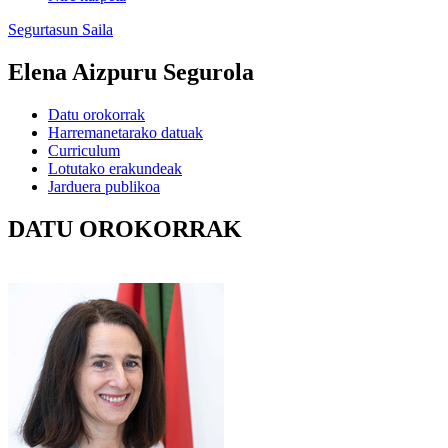
Segurtasun Saila
Elena Aizpuru Segurola
Datu orokorrak
Harremanetarako datuak
Curriculum
Lotutako erakundeak
Jarduera publikoa
DATU OROKORRAK