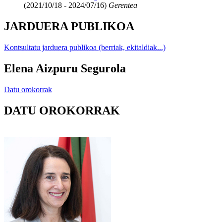
(2021/10/18 - 2024/07/16)
Gerentea
JARDUERA PUBLIKOA
Kontsultatu jarduera publikoa (berriak, ekitaldiak...)
Elena Aizpuru Segurola
Datu orokorrak
DATU OROKORRAK