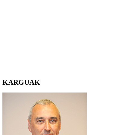
KARGUAK