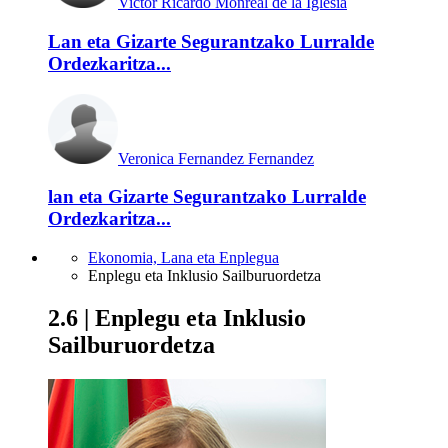
Victor Ricardo Monreal de la Iglesia
Lan eta Gizarte Segurantzako Lurralde
Ordezkaritza...
Veronica Fernandez Fernandez
lan eta Gizarte Segurantzako Lurralde
Ordezkaritza...
Ekonomia, Lana eta Enplegua
Enplegu eta Inklusio Sailburuordetza
2.6 | Enplegu eta Inklusio
Sailburuordetza