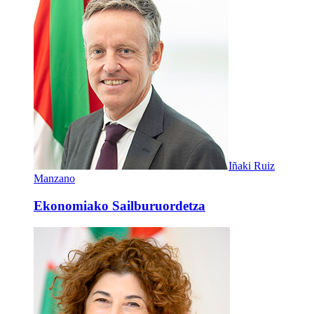
Iñaki Ruiz
Manzano
Ekonomiako Sailburuordetza