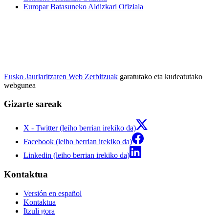
Europar Batasuneko Aldizkari Ofiziala
Eusko Jaurlaritzaren Web Zerbitzuak
garatutako eta kudeatutako
webgunea
Gizarte sareak
X - Twitter (leiho berrian irekiko da)
Facebook (leiho berrian irekiko da)
Linkedin (leiho berrian irekiko da)
Kontaktua
Versión en español
Kontaktua
Itzuli gora