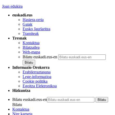
Joan edukira
euskadi.eus
Hasiera-orria
Gaiak
Eusko Jaurlaritza
Tramiteak
Tresnak
Kontaktua
Bilatzailea
Web-mapa
Bilatu euskadi.eus-en
Informazio Orokorra
Erabilerraztasuna
Lege-informazioa
Cookie politika
Egoitza Elektronikoa
Hizkuntza
Bilatu euskadi.eus-en
Bilatu
Kontaktua
Nire karpeta