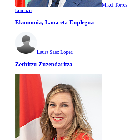
Mikel Torres
Lorenzo
Ekonomia, Lana eta Enplegua
Laura Saez Lopez
Zerbitzu Zuzendaritza