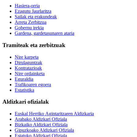
Hasiera-orria
Ezagutu Jaurlaritza
Sailak eta erakundeak
Arreta Zerbitzua
Gobernu irekia
Gardena, gardetasunaren ataria
Tramiteak eta zerbitzuak
Nire karpeta
Dirulaguntzak
Kontratazioak
Nire ordainketa
Eguraldia
Trafikoaren egoera
Estatistika
Aldizkari ofizialak
Euskal Herriko Agintaritzaren Aldizkaria
Arabako Aldizkari Ofiziala
Bizkaiko Aldizkari Ofiziala
Gipuzkoako Aldizkari Ofiziala
Estatuko Aldizkari Ofiziala