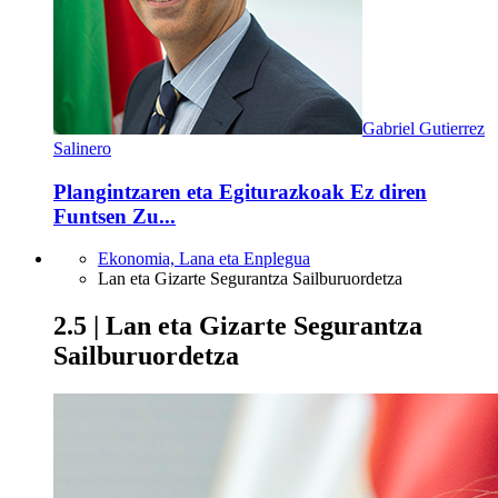
Gabriel Gutierrez
Salinero
Plangintzaren eta Egiturazkoak Ez diren
Funtsen Zu...
Ekonomia, Lana eta Enplegua
Lan eta Gizarte Segurantza Sailburuordetza
2.5 | Lan eta Gizarte Segurantza
Sailburuordetza