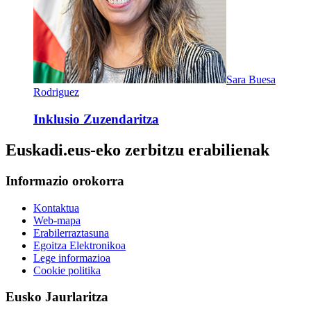
Sara Buesa
Rodriguez
Inklusio Zuzendaritza
Euskadi.eus-eko zerbitzu erabilienak
Informazio orokorra
Kontaktua
Web-mapa
Erabilerraztasuna
Egoitza Elektronikoa
Lege informazioa
Cookie politika
Eusko Jaurlaritza