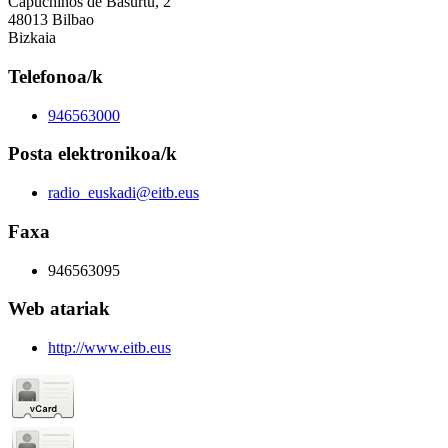
Capuchinos de Basurtu, 2
48013 Bilbao
Bizkaia
Telefonoa/k
946563000
Posta elektronikoa/k
radio_euskadi@eitb.eus
Faxa
946563095
Web atariak
http://www.eitb.eus