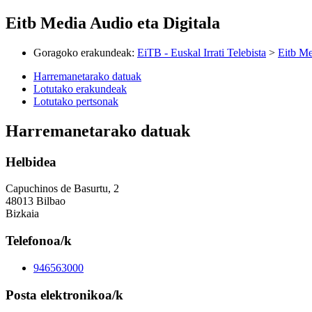
Eitb Media Audio eta Digitala
Goragoko erakundeak
:
EiTB - Euskal Irrati Telebista
>
Eitb Me
Harremanetarako datuak
Lotutako erakundeak
Lotutako pertsonak
Harremanetarako datuak
Helbidea
Capuchinos de Basurtu, 2
48013 Bilbao
Bizkaia
Telefonoa/k
946563000
Posta elektronikoa/k