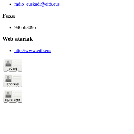
radio_euskadi@eitb.eus
Faxa
946563095
Web atariak
http://www.eitb.eus