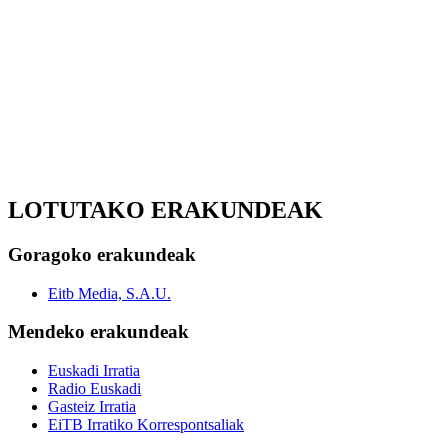
LOTUTAKO ERAKUNDEAK
Goragoko erakundeak
Eitb Media, S.A.U.
Mendeko erakundeak
Euskadi Irratia
Radio Euskadi
Gasteiz Irratia
EiTB Irratiko Korrespontsaliak