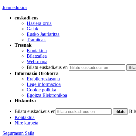
Joan edukira
euskadi.eus
Hasiera-orria
Gaiak
Eusko Jaurlaritza
Tramiteak
Tresnak
Kontaktua
Bilatzailea
Web-mapa
Bilatu euskadi.eus-en
Informazio Orokorra
Erabilerraztasuna
Lege-informazioa
Cookie politika
Egoitza Elektronikoa
Hizkuntza
Bilatu euskadi.eus-en
Bil
Kontaktua
Nire karpeta
Segurtasun Saila