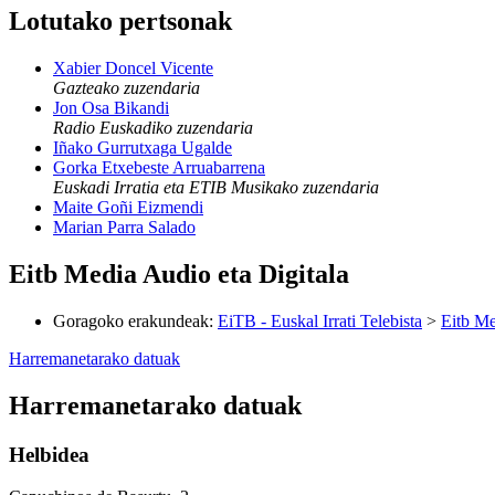
Lotutako pertsonak
Xabier Doncel Vicente
Gazteako zuzendaria
Jon Osa Bikandi
Radio Euskadiko zuzendaria
Iñako Gurrutxaga Ugalde
Gorka Etxebeste Arruabarrena
Euskadi Irratia eta ETIB Musikako zuzendaria
Maite Goñi Eizmendi
Marian Parra Salado
Eitb Media Audio eta Digitala
Goragoko erakundeak
:
EiTB - Euskal Irrati Telebista
>
Eitb Me
Harremanetarako datuak
Harremanetarako datuak
Helbidea