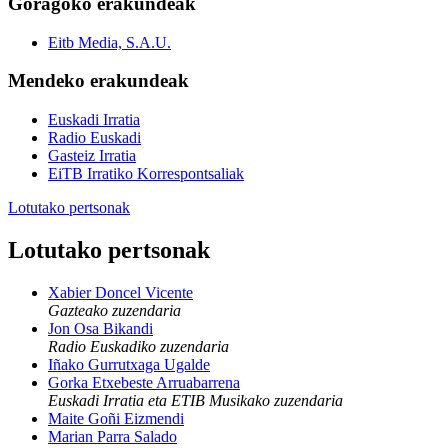
Goragoko erakundeak
Eitb Media, S.A.U.
Mendeko erakundeak
Euskadi Irratia
Radio Euskadi
Gasteiz Irratia
EiTB Irratiko Korrespontsaliak
Lotutako pertsonak
Lotutako pertsonak
Xabier Doncel Vicente
Gazteako zuzendaria
Jon Osa Bikandi
Radio Euskadiko zuzendaria
Iñako Gurrutxaga Ugalde
Gorka Etxebeste Arruabarrena
Euskadi Irratia eta ETIB Musikako zuzendaria
Maite Goñi Eizmendi
Marian Parra Salado