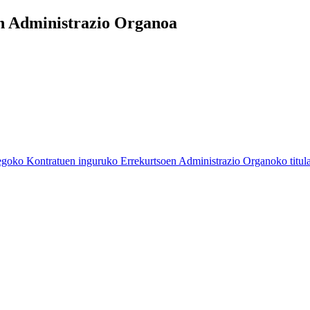
n Administrazio Organoa
o Kontratuen inguruko Errekurtsoen Administrazio Organoko titular