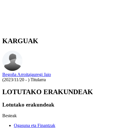
KARGUAK
Begoña Arroitajauregi Jaio
(2023/11/20 - )
Titularra
LOTUTAKO ERAKUNDEAK
Lotutako erakundeak
Besteak
Ogasuna eta Finantzak