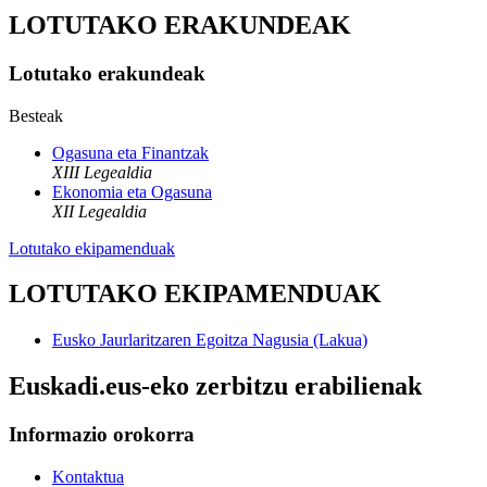
LOTUTAKO ERAKUNDEAK
Lotutako erakundeak
Besteak
Ogasuna eta Finantzak
XIII Legealdia
Ekonomia eta Ogasuna
XII Legealdia
Lotutako ekipamenduak
LOTUTAKO EKIPAMENDUAK
Eusko Jaurlaritzaren Egoitza Nagusia (Lakua)
Euskadi.eus-eko zerbitzu erabilienak
Informazio orokorra
Kontaktua