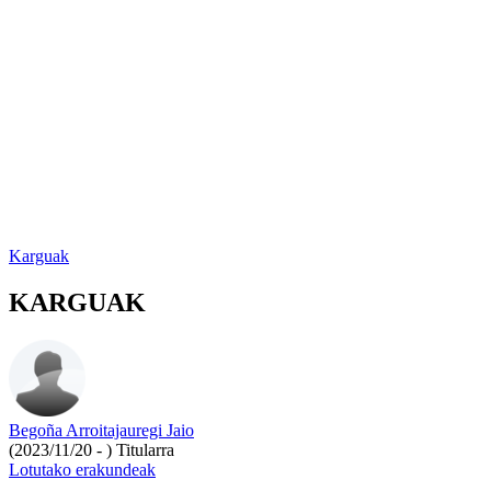
Karguak
KARGUAK
Begoña Arroitajauregi Jaio
(2023/11/20 - )
Titularra
Lotutako erakundeak