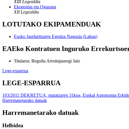
XIII Legealdia
Ekonomia eta Ogasuna
XII Legealdia
LOTUTAKO EKIPAMENDUAK
Eusko Jaurlaritzaren Egoitza Nagusia (Lakua)
EAEko Kontratuen Inguruko Errekurtsoe
Titularra
:
Begoña Arroitajauregi Jaio
Lege-esparrua
LEGE-ESPARRUA
103/2011 DEKRETUA, maiatzaren 31koa, Euskal Autonomia Erkidegok
Harremanetarako datuak
Harremanetarako datuak
Helbidea