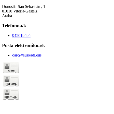
Donostia-San Sebastián , 1
01010 Vitoria-Gasteiz
Araba
Telefonoa/k
945019595
Posta elektronikoa/k
oarc@euskadi.eus