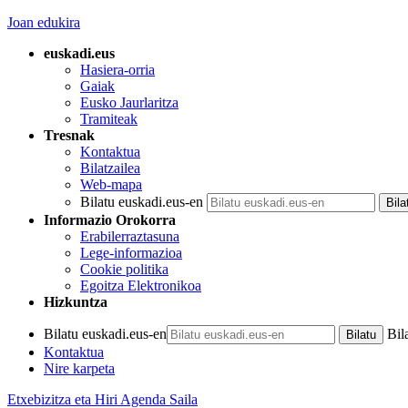
Joan edukira
euskadi.eus
Hasiera-orria
Gaiak
Eusko Jaurlaritza
Tramiteak
Tresnak
Kontaktua
Bilatzailea
Web-mapa
Bilatu euskadi.eus-en
Informazio Orokorra
Erabilerraztasuna
Lege-informazioa
Cookie politika
Egoitza Elektronikoa
Hizkuntza
Bilatu euskadi.eus-en
Bil
Kontaktua
Nire karpeta
Etxebizitza eta Hiri Agenda Saila