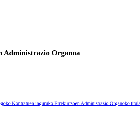
n Administrazio Organoa
o Kontratuen inguruko Errekurtsoen Administrazio Organoko titular