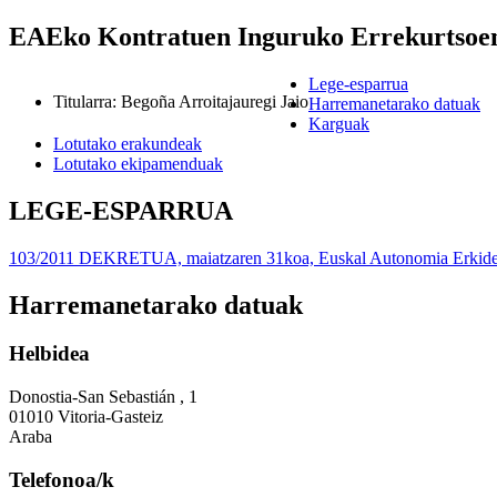
EAEko Kontratuen Inguruko Errekurtsoe
Lege-esparrua
Titularra
:
Begoña Arroitajauregi Jaio
Harremanetarako datuak
Karguak
Lotutako erakundeak
Lotutako ekipamenduak
LEGE-ESPARRUA
103/2011 DEKRETUA, maiatzaren 31koa, Euskal Autonomia Erkidegok
Harremanetarako datuak
Helbidea
Donostia-San Sebastián , 1
01010 Vitoria-Gasteiz
Araba
Telefonoa/k