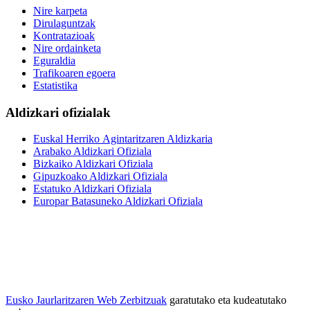
Nire karpeta
Dirulaguntzak
Kontratazioak
Nire ordainketa
Eguraldia
Trafikoaren egoera
Estatistika
Aldizkari ofizialak
Euskal Herriko Agintaritzaren Aldizkaria
Arabako Aldizkari Ofiziala
Bizkaiko Aldizkari Ofiziala
Gipuzkoako Aldizkari Ofiziala
Estatuko Aldizkari Ofiziala
Europar Batasuneko Aldizkari Ofiziala
Eusko Jaurlaritzaren Web Zerbitzuak
garatutako eta kudeatutako