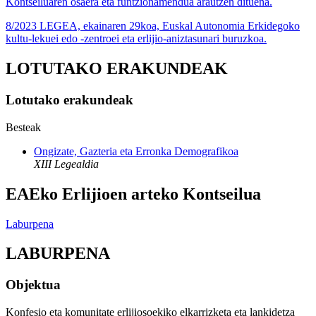
Kontseiluaren osaera eta funtzionamendua arautzen dituena.
8/2023 LEGEA, ekainaren 29koa, Euskal Autonomia Erkidegoko
kultu-lekuei edo -zentroei eta erlijio-aniztasunari buruzkoa.
LOTUTAKO ERAKUNDEAK
Lotutako erakundeak
Besteak
Ongizate, Gazteria eta Erronka Demografikoa
XIII Legealdia
EAEko Erlijioen arteko Kontseilua
Laburpena
LABURPENA
Objektua
Konfesio eta komunitate erlijiosoekiko elkarrizketa eta lankidetza