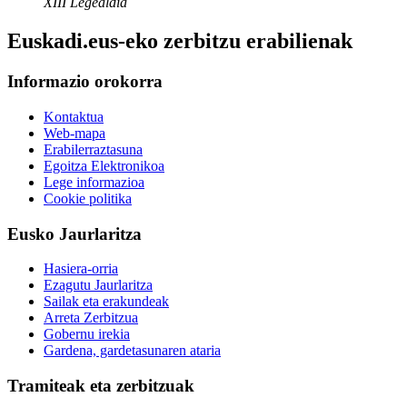
XIII Legealdia
Euskadi.eus-eko zerbitzu erabilienak
Informazio orokorra
Kontaktua
Web-mapa
Erabilerraztasuna
Egoitza Elektronikoa
Lege informazioa
Cookie politika
Eusko Jaurlaritza
Hasiera-orria
Ezagutu Jaurlaritza
Sailak eta erakundeak
Arreta Zerbitzua
Gobernu irekia
Gardena, gardetasunaren ataria
Tramiteak eta zerbitzuak