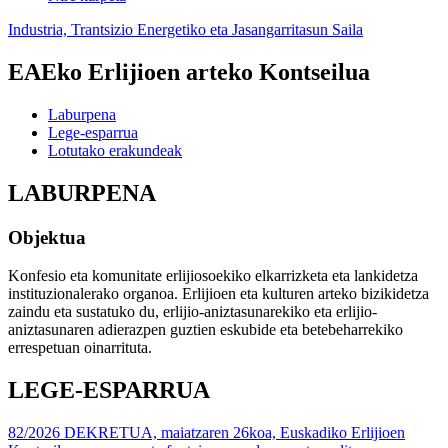
Industria, Trantsizio Energetiko eta Jasangarritasun Saila
EAEko Erlijioen arteko Kontseilua
Laburpena
Lege-esparrua
Lotutako erakundeak
LABURPENA
Objektua
Konfesio eta komunitate erlijiosoekiko elkarrizketa eta lankidetza
instituzionalerako organoa. Erlijioen eta kulturen arteko bizikidetza
zaindu eta sustatuko du, erlijio-aniztasunarekiko eta erlijio-
aniztasunaren adierazpen guztien eskubide eta betebeharrekiko
errespetuan oinarrituta.
LEGE-ESPARRUA
82/2026 DEKRETUA, maiatzaren 26koa, Euskadiko Erlijioen