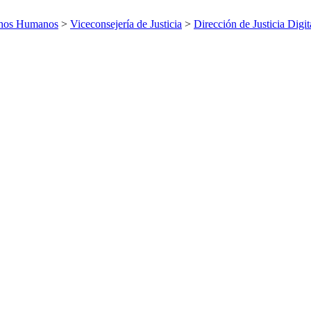
echos Humanos
>
Viceconsejería de Justicia
>
Dirección de Justicia Digit