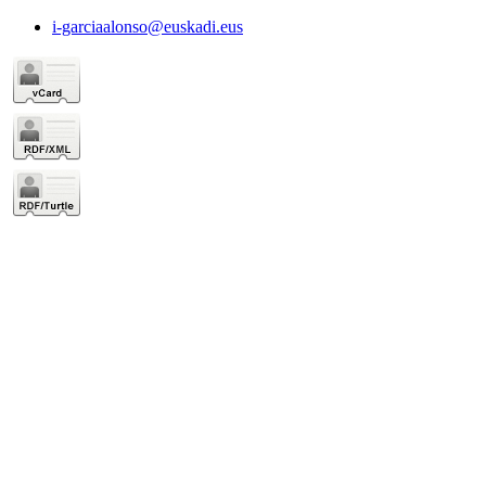
i-garciaalonso@euskadi.eus