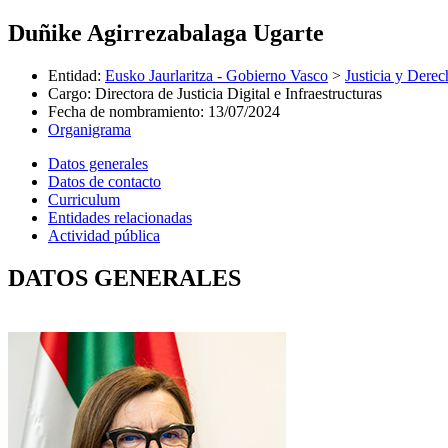
Duñike Agirrezabalaga Ugarte
Entidad
:
Eusko Jaurlaritza - Gobierno Vasco
>
Justicia y Der
Cargo
:
Directora de Justicia Digital e Infraestructuras
Fecha de nombramiento
:
13/07/2024
Organigrama
Datos generales
Datos de contacto
Curriculum
Entidades relacionadas
Actividad pública
DATOS GENERALES