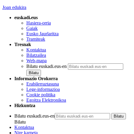
Joan edukira
euskadi.eus
Hasiera-orria
Gaiak
Eusko Jaurlaritza
Tramiteak
Tresnak
Kontaktua
Bilatzailea
Web-mapa
Bilatu euskadi.eus-en
Informazio Orokorra
Erabilerraztasuna
Lege-informazioa
Cookie politika
Egoitza Elektronikoa
Hizkuntza
Bilatu euskadi.eus-en
Bilatu
Kontaktua
Nire karpeta