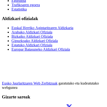
Eguraldia
Trafikoaren egoera
Estatistika
Aldizkari ofizialak
Euskal Herriko Agintaritzaren Aldizkaria
Arabako Aldizkari Ofiziala
Bizkaiko Aldizkari Ofiziala
Gipuzkoako Aldizkari Ofiziala
Estatuko Aldizkari Ofiziala
Europar Batasuneko Aldizkari Ofiziala
Eusko Jaurlaritzaren Web Zerbitzuak
garatutako eta kudeatutako
webgunea
Gizarte sareak