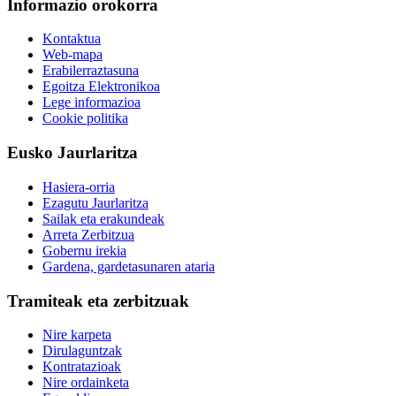
Informazio orokorra
Kontaktua
Web-mapa
Erabilerraztasuna
Egoitza Elektronikoa
Lege informazioa
Cookie politika
Eusko Jaurlaritza
Hasiera-orria
Ezagutu Jaurlaritza
Sailak eta erakundeak
Arreta Zerbitzua
Gobernu irekia
Gardena, gardetasunaren ataria
Tramiteak eta zerbitzuak
Nire karpeta
Dirulaguntzak
Kontratazioak
Nire ordainketa