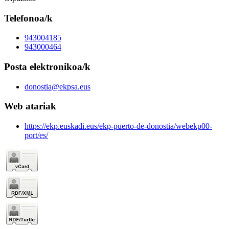
Telefonoa/k
943004185
943000464
Posta elektronikoa/k
donostia@ekpsa.eus
Web atariak
https://ekp.euskadi.eus/ekp-puerto-de-donostia/webekp00-
port/es/