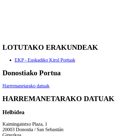
LOTUTAKO ERAKUNDEAK
EKP - Euskadiko Kirol Portuak
Donostiako Portua
Harremanetarako datuak
HARREMANETARAKO DATUAK
Helbidea
Kaimingaintxo Plaza, 1
20003 Donostia / San Sebastián
Gipuzkoa