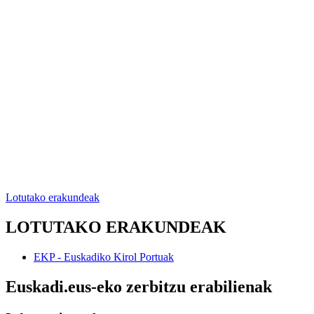
Lotutako erakundeak
LOTUTAKO ERAKUNDEAK
EKP - Euskadiko Kirol Portuak
Euskadi.eus-eko zerbitzu erabilienak