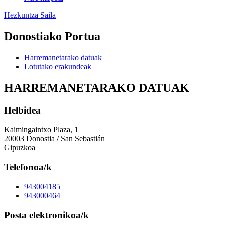
Hezkuntza Saila
Donostiako Portua
Harremanetarako datuak
Lotutako erakundeak
HARREMANETARAKO DATUAK
Helbidea
Kaimingaintxo Plaza, 1
20003 Donostia / San Sebastián
Gipuzkoa
Telefonoa/k
943004185
943000464
Posta elektronikoa/k