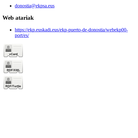
donostia@ekpsa.eus
Web atariak
https://ekp.euskadi.eus/ekp-puerto-de-donostia/webekp00-
port/es/