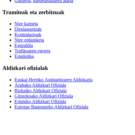
Gardena, gardetasunaren ataria
Tramiteak eta zerbitzuak
Nire karpeta
Dirulaguntzak
Kontratazioak
Nire ordainketa
Eguraldia
Trafikoaren egoera
Estatistika
Aldizkari ofizialak
Euskal Herriko Agintaritzaren Aldizkaria
Arabako Aldizkari Ofiziala
Bizkaiko Aldizkari Ofiziala
Gipuzkoako Aldizkari Ofiziala
Estatuko Aldizkari Ofiziala
Europar Batasuneko Aldizkari Ofiziala