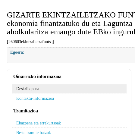
GIZARTE EKINTZAILETZAKO FUNTSA, Med
ekonomia finantzatuko du eta Laguntza
aholkularitza emango dute EBko inguruko
[260603ekintzailetzafuntsa]
Egoera:
Oinarrizko informazioa
Deskribapena
Kontaktu-informazioa
Tramitazioa
Ebazpena eta errekurtsoak
Beste tramite batzuk