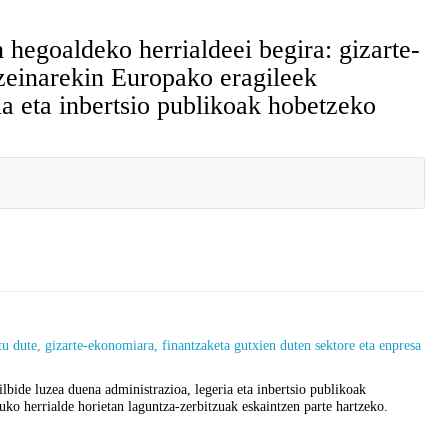
aldeko herrialdeei begira: gizarte-
einarekin Europako eragileek
a eta inbertsio publikoak hobetzeko
 dute, gizarte-ekonomiara, finantzaketa gutxien duten sektore eta enpresa
bide luzea duena administrazioa, legeria eta inbertsio publikoak
ko herrialde horietan laguntza-zerbitzuak eskaintzen parte hartzeko.