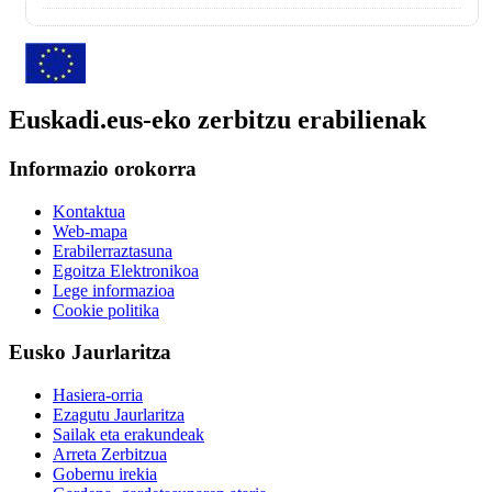
Euskadi.eus-eko zerbitzu erabilienak
Informazio orokorra
Kontaktua
Web-mapa
Erabilerraztasuna
Egoitza Elektronikoa
Lege informazioa
Cookie politika
Eusko Jaurlaritza
Hasiera-orria
Ezagutu Jaurlaritza
Sailak eta erakundeak
Arreta Zerbitzua
Gobernu irekia