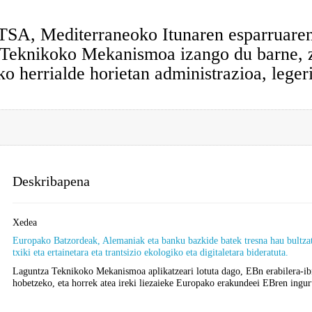
iterraneoko Itunaren esparruaren hego
 Teknikoko Mekanismoa izango du barne, z
 herrialde horietan administrazioa, legeri
Deskribapena
Xedea
Europako Batzordeak, Alemaniak eta banku bazkide batek tresna hau bultzatu
txiki eta ertainetara eta trantsizio ekologiko eta digitaletara bideratuta.
Laguntza Teknikoko Mekanismoa aplikatzeari lotuta dago, EBn erabilera-ibil
hobetzeko, eta horrek atea ireki liezaieke Europako erakundeei EBren inguru