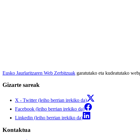
Eusko Jaurlaritzaren Web Zerbitzuak
garatutako eta kudeatutako we
Gizarte sareak
X - Twitter (leiho berrian irekiko da)
Facebook (leiho berrian irekiko da)
Linkedin (leiho berrian irekiko da)
Kontaktua