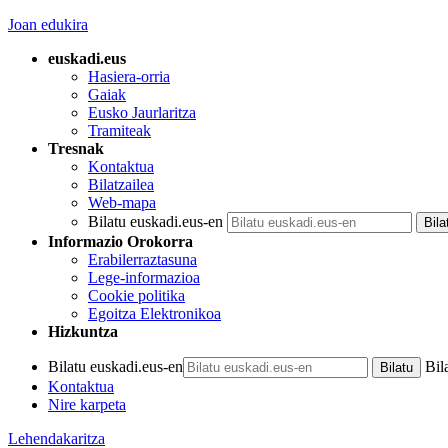
Joan edukira
euskadi.eus
Hasiera-orria
Gaiak
Eusko Jaurlaritza
Tramiteak
Tresnak
Kontaktua
Bilatzailea
Web-mapa
Bilatu euskadi.eus-en
Informazio Orokorra
Erabilerraztasuna
Lege-informazioa
Cookie politika
Egoitza Elektronikoa
Hizkuntza
Bilatu euskadi.eus-en
Bil
Kontaktua
Nire karpeta
Lehendakaritza