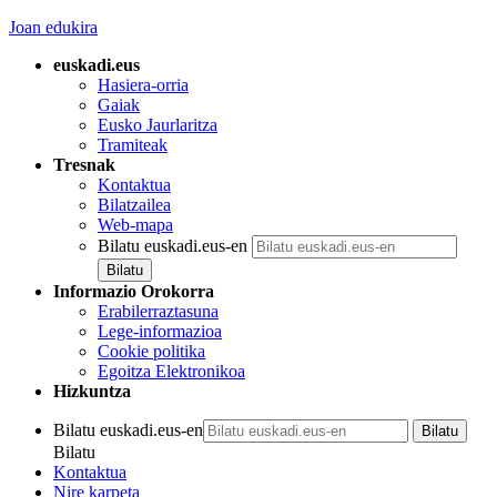
Joan edukira
euskadi.eus
Hasiera-orria
Gaiak
Eusko Jaurlaritza
Tramiteak
Tresnak
Kontaktua
Bilatzailea
Web-mapa
Bilatu euskadi.eus-en
Informazio Orokorra
Erabilerraztasuna
Lege-informazioa
Cookie politika
Egoitza Elektronikoa
Hizkuntza
Bilatu euskadi.eus-en
Bilatu
Kontaktua
Nire karpeta