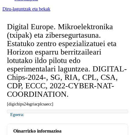
Diru-laguntzak eta bekak
Digital Europe. Mikroelektronika
(txipak) eta zibersegurtasuna.
Estatuko zentro espezializatuei eta
Horizon esparru berritzaileari
lotutako ildo pilotu edo
esperimentalari laguntzea. DIGITAL-
Chips-2024-, SG, RIA, CPL, CSA,
CDP, ECCC, 2022-CYBER-NAT-
COORDINATION.
[digichips24sgriacplcsaecc]
Egoera:
Oinarrizko informazioa