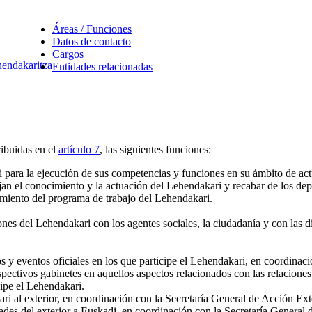
Áreas / Funciones
Datos de contacto
Cargos
endakaritza
Entidades relacionadas
ibuidas en el
artículo 7
, las siguientes funciones:
ri para la ejecución de sus competencias y funciones en su ámbito de ac
an el conocimiento y la actuación del Lehendakari y recabar de los dep
uimiento del programa de trabajo del Lehendakari.
iones del Lehendakari con los agentes sociales, la ciudadanía y con las di
ctos y eventos oficiales en los que participe el Lehendakari, en coordin
pectivos gabinetes en aquellos aspectos relacionados con las relaciones i
cipe el Lehendakari.
kari al exterior, en coordinación con la Secretaría General de Acción Ex
idades del exterior a Euskadi, en coordinación con la Secretaría Genera