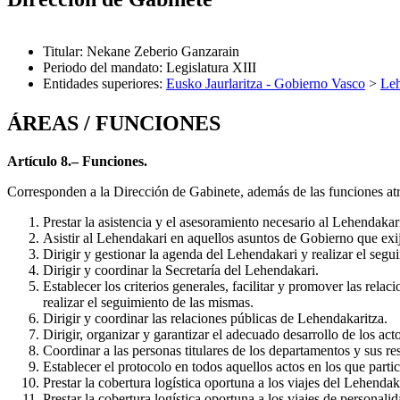
Titular
:
Nekane Zeberio Ganzarain
Periodo del mandato
:
Legislatura XIII
Entidades superiores
:
Eusko Jaurlaritza - Gobierno Vasco
>
Leh
ÁREAS / FUNCIONES
Artículo 8.– Funciones.
Corresponden a la Dirección de Gabinete, además de las funciones atr
Prestar la asistencia y el asesoramiento necesario al Lehendaka
Asistir al Lehendakari en aquellos asuntos de Gobierno que exij
Dirigir y gestionar la agenda del Lehendakari y realizar el seg
Dirigir y coordinar la Secretaría del Lehendakari.
Establecer los criterios generales, facilitar y promover las relac
realizar el seguimiento de las mismas.
Dirigir y coordinar las relaciones públicas de Lehendakaritza.
Dirigir, organizar y garantizar el adecuado desarrollo de los a
Coordinar a las personas titulares de los departamentos y sus res
Establecer el protocolo en todos aquellos actos en los que parti
Prestar la cobertura logística oportuna a los viajes del Lehenda
Prestar la cobertura logística oportuna a los viajes de personal