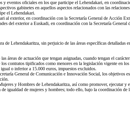
ctos y eventos oficiales en los que participe el Lehendakari, en coordin
pectivos gabinetes en aquellos aspectos relacionados con las relaciones i
cipe el Lehendakari.
kari al exterior, en coordinación con la Secretaría General de Acción Ex
idades del exterior a Euskadi, en coordinación con la Secretaría Genera
 de Lehendakaritza, sin perjuicio de las áreas específicas detalladas en
las áreas de actuación que tengan asignadas, cuando tengan el carácter
 los contratos tipificados como menores en la legislación vigente en lo
 igual o inferior a 15.000 euros, impuestos excluidos.
cretaría General de Comunicación e Innovación Social, los objetivos est
ción.
 Mujeres y Hombres de Lehendakaritza, así como promover, ejecutar y eva
ia de igualdad de mujeres y hombres; todo ello, bajo la coordinación de