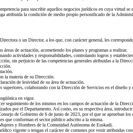
mpetencia para suscribir aquellos negocios jurídicos en cuya virtud se 
tenga atribuida la condición de medio propio personificado de la Admini
irectora o un Director, a los que, con carácter general, les corresponde
sus áreas de actuación, acometiendo los planes y programas a realizar.
gnando actividades y responsabilidades, controlando logros y establecien
cción, sin perjuicio de las competencias generales atribuidas a la Direcc
ección.
atación.
n la materia de su Dirección.
laración de lesividad de su área de actuación.
s superiores, colaborando con la Dirección de Servicios en el diseño y 
ngüística en vigor.
cer seguimiento de los mismos en los campos de actuación de la Direcció
ados por el Departamento. Así como, en su respectiva área, introducir cr
nsejo de Gobierno de 6 de junio de 2023, por el que se aprueban los cr
s que conforman el sector público adscrito a la misma.
 de Mujeres y Hombres de la Comunidad Autónoma de Euskadi.
ídico vigente o tengan el carácter de comunes por venir atribuidas con 