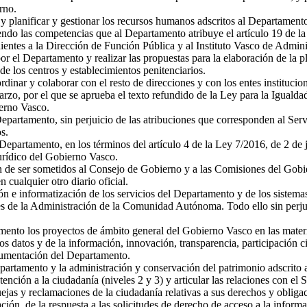
rno.
y planificar y gestionar los recursos humanos adscritos al Departamento
rciendo las competencias que al Departamento atribuye el artículo 19 de
ientes a la Dirección de Función Pública y al Instituto Vasco de Admini
r el Departamento y realizar las propuestas para la elaboración de la pl
 de los centros y establecimientos penitenciarios.
rdinar y colaborar con el resto de direcciones y con los entes institucio
arzo, por el que se aprueba el texto refundido de la Ley para la Igual
ierno Vasco.
epartamento, sin perjuicio de las atribuciones que corresponden al Serv
s.
 Departamento, en los términos del artículo 4 de la Ley 7/2016, de 2 de
Jurídico del Gobierno Vasco.
 de ser sometidos al Consejo de Gobierno y a las Comisiones del Gobier
 cualquier otro diario oficial.
ión e informatización de los servicios del Departamento y de los sistem
de la Administración de la Comunidad Autónoma. Todo ello sin perjuici
mento los proyectos de ámbito general del Gobierno Vasco en las materi
 los datos y de la información, innovación, transparencia, participación
cumentación del Departamento.
epartamento y la administración y conservación del patrimonio adscrito
tención a la ciudadanía (niveles 2 y 3) y articular las relaciones con e
ejas y reclamaciones de la ciudadanía relativas a sus derechos y oblig
ón, de la respuesta a las solicitudes de derecho de acceso a la informac