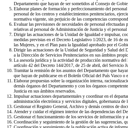
Departamento que hayan de ser sometidos al Consejo de Gobie
Elaborar planes de formación y perfeccionamiento del personal 
personal de los centros y establecimientos penitenciarios, eje
normativa vigente, sin perjuicio de las competencias correspond
Evaluar las previsiones de necesidades de personal efectuadas po
relativas al personal de Administración de Justicia y el personal
Dirigir las actuaciones de la Unidad de Igualdad e impulsar, coo
medidas previstas en el Decreto Legislativo 1/2023, de 16 de m
las Mujeres, y en el Plan para la Igualdad aprobado por el Gob
Dirigir las actuaciones de la Unidad de Seguridad y Salud del D
a la Dirección de Servicios Penitenciarios en sus ámbitos propio
La asesoría jurídica y la actividad de producción normativa del
artículo 42 del Decreto 144/2017, de 25 de abril, del Servicio 
Tramitar la remisión de los asuntos del Departamento que hayan
que hayan de publicarse en el Boletín Oficial del País Vasco o en
Elaborar propuestas sobre la organización interna, racionalizac
demás órganos del Departamento y con los órganos competentes 
Justicia en sus ámbitos reservados.
Impulsar actuaciones departamentales y coordinar en el departa
administración electrónica y servicios digitales, gobernanza de
Gestionar el Registro General, Archivo y demás centros de do
Atender y cuidar el régimen interior de las dependencias del D
Gestionar el funcionamiento de los servicios de información y a
Coordinación y seguimiento de la gestión de las sugerencias, qu
Coordinación y seguimiento de la publicación activa de informaci