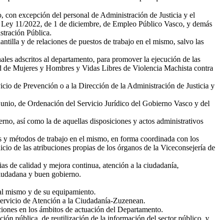
, con excepción del personal de Administración de Justicia y el
 la Ley 11/2022, de 1 de diciembre, de Empleo Público Vasco, y demás
stración Pública.
antilla y de relaciones de puestos de trabajo en el mismo, salvo las
nales adscritos al departamento, para promover la ejecución de las
dad de Mujeres y Hombres y Vidas Libres de Violencia Machista contra
icio de Prevención o a la Dirección de la Administración de Justicia y
 junio, de Ordenación del Servicio Jurídico del Gobierno Vasco y del
no, así como la de aquellas disposiciones y actos administrativos
as y métodos de trabajo en el mismo, en forma coordinada con los
o de las atribuciones propias de los órganos de la Viceconsejería de
as de calidad y mejora continua, atención a la ciudadanía,
 ciudadana y buen gobierno.
 al mismo y de su equipamiento.
l Servicio de Atención a la Ciudadanía-Zuzenean.
aciones en los ámbitos de actuación del Departamento.
ión pública, de reutilización de la información del sector público, y