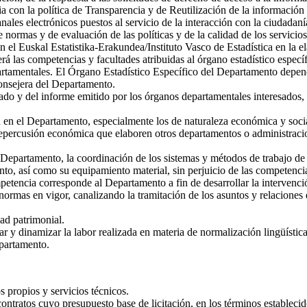
a con la política de Transparencia y de Reutilización de la información 
es electrónicos puestos al servicio de la interacción con la ciudadanía 
 normas y de evaluación de las políticas y de la calidad de los servicios
 el Euskal Estatistika-Erakundea/Instituto Vasco de Estadística en la e
erá las competencias y facultades atribuidas al órgano estadístico espec
artamentales. El Órgano Estadístico Específico del Departamento depend
Consejera del Departamento.
tado y del informe emitido por los órganos departamentales interesados,
en en el Departamento, especialmente los de naturaleza económica y soci
epercusión económica que elaboren otros departamentos o administracio
 Departamento, la coordinación de los sistemas y métodos de trabajo de 
ento, así como su equipamiento material, sin perjuicio de las competenci
tencia corresponde al Departamento a fin de desarrollar la intervenci
normas en vigor, canalizando la tramitación de los asuntos y relaciones
dad patrimonial.
r y dinamizar la labor realizada en materia de normalización lingüística
epartamento.
s propios y servicios técnicos.
ratos cuyo presupuesto base de licitación, en los términos establecidos