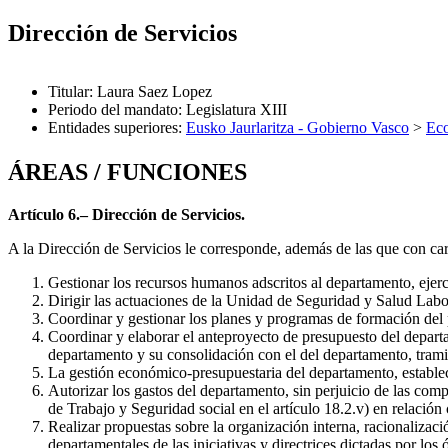
Dirección de Servicios
Titular
:
Laura Saez Lopez
Periodo del mandato
:
Legislatura XIII
Entidades superiores
:
Eusko Jaurlaritza - Gobierno Vasco
>
Eco
ÁREAS / FUNCIONES
Artículo 6.– Dirección de Servicios.
A la Dirección de Servicios le corresponde, además de las que con car
Gestionar los recursos humanos adscritos al departamento, ejerc
Dirigir las actuaciones de la Unidad de Seguridad y Salud Labor
Coordinar y gestionar los planes y programas de formación del 
Coordinar y elaborar el anteproyecto de presupuesto del departa
departamento y su consolidación con el del departamento, tramit
La gestión económico-presupuestaria del departamento, estable
Autorizar los gastos del departamento, sin perjuicio de las comp
de Trabajo y Seguridad social en el artículo 18.2.v) en relació
Realizar propuestas sobre la organización interna, racionalizac
departamentales de las iniciativas y directrices dictadas por lo