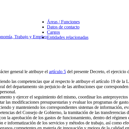
Áreas / Funciones
Datos de contacto
Cargos
nomía, Trabajo y Empleo
Entidades relacionadas
ácter general le atribuye el
artículo 5
del presente Decreto, el ejercicio 
iendo las competencias que al respecto le atribuye el artículo 19 de l
al del departamento sin perjuicio de las atribuciones que corresponden
personal.
mento y ejercer el seguimiento del mismo, coordinar los anteproyectos d
ar las modificaciones presupuestarias y evaluar los programas de gasto
ciendo y manteniendo los correspondientes sistemas de información, ev
etencias del Consejo de Gobierno, la tramitación de las transferencias d
n con la aprobación de los gastos de funcionamiento, dentro del régimen 
ión e informatización de los servicios y métodos de trabajo, así como ef
s órganos competentes en materia de innovación y mejora de la calidad en