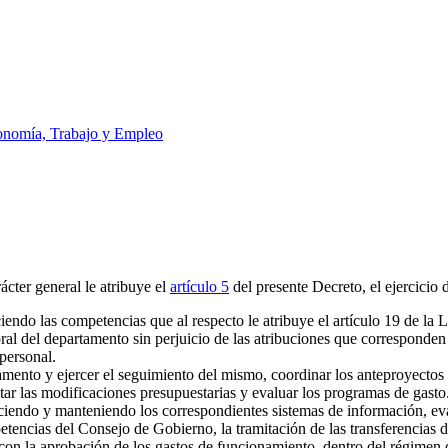
nomía, Trabajo y Empleo
ácter general le atribuye el
artículo 5
del presente Decreto, el ejercicio 
iendo las competencias que al respecto le atribuye el artículo 19 de l
al del departamento sin perjuicio de las atribuciones que corresponden
personal.
mento y ejercer el seguimiento del mismo, coordinar los anteproyectos d
ar las modificaciones presupuestarias y evaluar los programas de gasto
ciendo y manteniendo los correspondientes sistemas de información, ev
etencias del Consejo de Gobierno, la tramitación de las transferencias d
n con la aprobación de los gastos de funcionamiento, dentro del régimen 