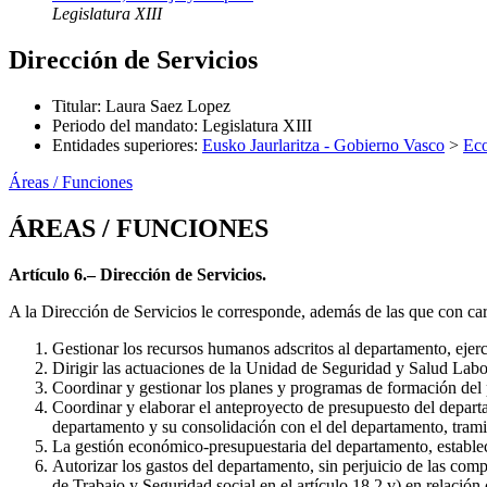
Legislatura XIII
Dirección de Servicios
Titular
:
Laura Saez Lopez
Periodo del mandato
:
Legislatura XIII
Entidades superiores
:
Eusko Jaurlaritza - Gobierno Vasco
>
Eco
Áreas / Funciones
ÁREAS / FUNCIONES
Artículo 6.– Dirección de Servicios.
A la Dirección de Servicios le corresponde, además de las que con car
Gestionar los recursos humanos adscritos al departamento, ejerc
Dirigir las actuaciones de la Unidad de Seguridad y Salud Labor
Coordinar y gestionar los planes y programas de formación del 
Coordinar y elaborar el anteproyecto de presupuesto del departa
departamento y su consolidación con el del departamento, tramit
La gestión económico-presupuestaria del departamento, estable
Autorizar los gastos del departamento, sin perjuicio de las comp
de Trabajo y Seguridad social en el artículo 18.2.v) en relació