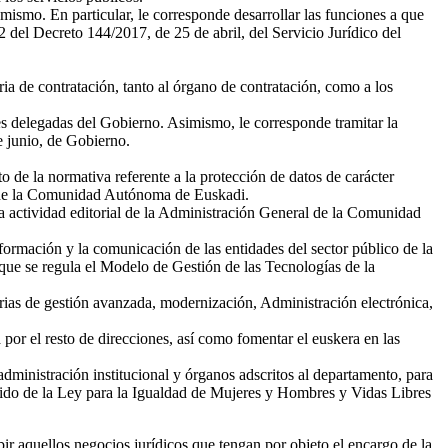
mismo. En particular, le corresponde desarrollar las funciones a que
2 del Decreto 144/2017, de 25 de abril, del Servicio Jurídico del
ria de contratación, tanto al órgano de contratación, como a los
es delegadas del Gobierno. Asimismo, le corresponde tramitar la
e junio, de Gobierno.
o de la normativa referente a la protección de datos de carácter
ca de la Comunidad Autónoma de Euskadi.
 la actividad editorial de la Administración General de la Comunidad
formación y la comunicación de las entidades del sector público de la
que se regula el Modelo de Gestión de las Tecnologías de la
terias de gestión avanzada, modernización, Administración electrónica,
 por el resto de direcciones, así como fomentar el euskera en las
administración institucional y órganos adscritos al departamento, para
ndido de la Ley para la Igualdad de Mujeres y Hombres y Vidas Libres
ir aquellos negocios jurídicos que tengan por objeto el encargo de la