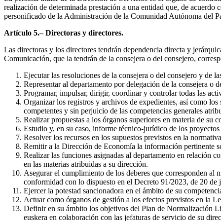
realización de determinada prestación a una entidad que, de acuerdo co
personificado de la Administración de la Comunidad Autónoma del Pa
Artículo 5.– Directoras y directores.
Las directoras y los directores tendrán dependencia directa y jerárquic
Comunicación, que la tendrán de la consejera o del consejero, correspo
Ejecutar las resoluciones de la consejera o del consejero y de l
Representar al departamento por delegación de la consejera o de
Programar, impulsar, dirigir, coordinar y controlar todas las acti
Organizar los registros y archivos de expedientes, así como los 
competentes y sin perjuicio de las competencias generales atribu
Realizar propuestas a los órganos superiores en materia de su 
Estudio y, en su caso, informe técnico-jurídico de los proyecto
Resolver los recursos en los supuestos previstos en la normativa
Remitir a la Dirección de Economía la información pertinente so
Realizar las funciones asignadas al departamento en relación 
en las materias atribuidas a su dirección.
Asegurar el cumplimiento de los deberes que corresponden al ni
conformidad con lo dispuesto en el Decreto 91/2023, de 20 de ju
Ejercer la potestad sancionadora en el ámbito de su competencia 
Actuar como órganos de gestión a los efectos previstos en la L
Definir en su ámbito los objetivos del Plan de Normalización Lin
euskera en colaboración con las jefaturas de servicio de su dire