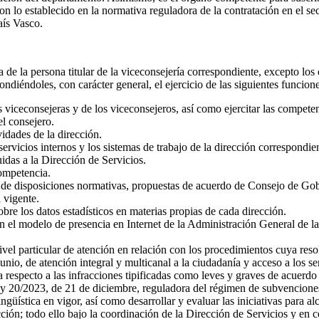
n lo establecido en la normativa reguladora de la contratación en el se
ís Vasco.
a de la persona titular de la viceconsejería correspondiente, excepto los 
ndiéndoles, con carácter general, el ejercicio de las siguientes funcione
as viceconsejeras y de los viceconsejeros, así como ejercitar las compete
l consejero.
vidades de la dirección.
servicios internos y los sistemas de trabajo de la dirección correspondi
idas a la Dirección de Servicios.
competencia.
s de disposiciones normativas, propuestas de acuerdo de Consejo de Gobi
 vigente.
bre los datos estadísticos en materias propias de cada dirección.
con el modelo de presencia en Internet de la Administración General de
vel particular de atención en relación con los procedimientos cuya reso
nio, de atención integral y multicanal a la ciudadanía y acceso a los se
respecto a las infracciones tipificadas como leves y graves de acuerdo c
ey 20/2023, de 21 de diciembre, reguladora del régimen de subvencione
güística en vigor, así como desarrollar y evaluar las iniciativas para a
cción; todo ello bajo la coordinación de la Dirección de Servicios y en c