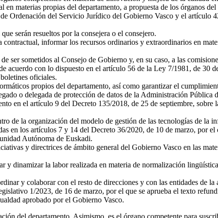
l en materias propias del departamento, a propuesta de los órganos del 
o, de Ordenación del Servicio Jurídico del Gobierno Vasco y el artículo 4
 que serán resueltos por la consejera o el consejero.
a contractual, informar los recursos ordinarios y extraordinarios en mate
 de ser sometidos al Consejo de Gobierno y, en su caso, a las comision
e acuerdo con lo dispuesto en el artículo 56 de la Ley 7/1981, de 30 d
boletines oficiales.
nformáticos propios del departamento, así como garantizar el cumplimient
delegado o delegada de protección de datos de la Administración Públi
amento en el artículo 9 del Decreto 135/2018, de 25 de septiembre, sobre
ro de la organización del modelo de gestión de las tecnologías de la in
as en los artículos 7 y 14 del Decreto 36/2020, de 10 de marzo, por el 
omunidad Autónoma de Euskadi.
iniciativas y directrices de ámbito general del Gobierno Vasco en las ma
r y dinamizar la labor realizada en materia de normalización lingüística
rdinar y colaborar con el resto de direcciones y con las entidades de la 
egislativo 1/2023, de 16 de marzo, por el que se aprueba el texto refu
Igualdad aprobado por el Gobierno Vasco.
tación del departamento. Asimismo, es el órgano competente para suscrib