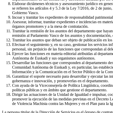
Elaborar dictámenes técnicos y asesoramiento jurídico en genera
se refieren los artículos 4 y 5.3 de la Ley 7/2016, de 2 de juni
Gobierno Vasco.
Incoar y tramitar los expedientes de responsabilidad patrimonial
Asesorar, informar, tramitar expedientes e incidencias en materi
órganos promotores y a la mesa de contratación.
Tramitar la remisión de los asuntos del departamento que hayan
remisión al Parlamento Vasco de los asuntos y documentación, d
Tramitar los asuntos que deban ser objeto de publicación en los 
Efectuar el seguimiento y, en su caso, gestionar los servicios i
personal, sin perjuicio de las funciones que correspondan al 
Ejercer las funciones en materia editorial atribuidas al depart
Autónoma de Euskadi y sus organismos autónomos.
Desarrollar las funciones que corresponden al departamento dent
Comunidad Autónoma de Euskadi y, en particular, las establecid
Información y la Comunicación en el Sector Público de la C
Garantizar el soporte necesario para desarrollar y ejecutar las 
gobernanza e innovación, y promoverlas en el departamento.
Con ayuda de la Viceconsejería de Política Lingüística, coordina
políticas públicas y en ámbito que gestione el departamento.
Dirigir las actuaciones de la Unidad de Igualdad e impulsar, coo
promover la ejecución de las medidas previstas en el Decreto L
de Violencia Machista contra las Mujeres y en el Plan para la 
La persona titular de la Dirección de Servicios es el órgano de contra