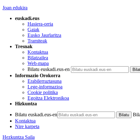
Joan edukira
euskadi.eus
Hasiera-orria
Gaiak
Eusko Jaurlaritza
Tramiteak
Tresnak
Kontaktua
Bilatzailea
Web-mapa
Bilatu euskadi.eus-en
Informazio Orokorra
Erabilerraztasuna
Lege-informazioa
Cookie politika
Egoitza Elektronikoa
Hizkuntza
Bilatu euskadi.eus-en
Bil
Kontaktua
Nire karpeta
Hezkuntza Saila