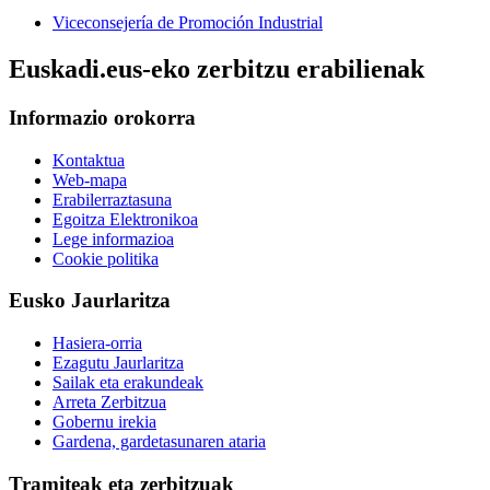
Viceconsejería de Promoción Industrial
Euskadi.eus-eko zerbitzu erabilienak
Informazio orokorra
Kontaktua
Web-mapa
Erabilerraztasuna
Egoitza Elektronikoa
Lege informazioa
Cookie politika
Eusko Jaurlaritza
Hasiera-orria
Ezagutu Jaurlaritza
Sailak eta erakundeak
Arreta Zerbitzua
Gobernu irekia
Gardena, gardetasunaren ataria
Tramiteak eta zerbitzuak