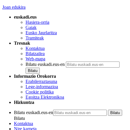
Joan edukira
euskadi.eus
Hasiera-orria
Gaiak
Eusko Jaurlaritza
Tramiteak
Tresnak
Kontaktua
Bilatzailea
Web-mapa
Bilatu euskadi.eus-en
Informazio Orokorra
Erabilerraztasuna
Lege-informazioa
Cookie politika
Egoitza Elektronikoa
Hizkuntza
Bilatu euskadi.eus-en
Bilatu
Kontaktua
Nire karpeta