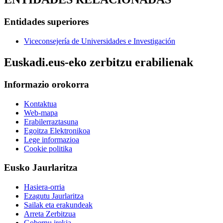
Entidades superiores
Viceconsejería de Universidades e Investigación
Euskadi.eus-eko zerbitzu erabilienak
Informazio orokorra
Kontaktua
Web-mapa
Erabilerraztasuna
Egoitza Elektronikoa
Lege informazioa
Cookie politika
Eusko Jaurlaritza
Hasiera-orria
Ezagutu Jaurlaritza
Sailak eta erakundeak
Arreta Zerbitzua
Gobernu irekia