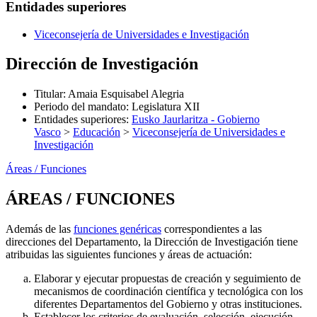
Entidades superiores
Viceconsejería de Universidades e Investigación
Dirección de Investigación
Titular
:
Amaia Esquisabel Alegria
Periodo del mandato
:
Legislatura XII
Entidades superiores
:
Eusko Jaurlaritza - Gobierno
Vasco
>
Educación
>
Viceconsejería de Universidades e
Investigación
Áreas / Funciones
ÁREAS / FUNCIONES
Además de las
funciones genéricas
correspondientes a las
direcciones del Departamento, la Dirección de Investigación tiene
atribuidas las siguientes funciones y áreas de actuación:
Elaborar y ejecutar propuestas de creación y seguimiento de
mecanismos de coordinación científica y tecnológica con los
diferentes Departamentos del Gobierno y otras instituciones.
Establecer los criterios de evaluación, selección, ejecución,