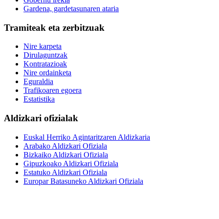
Gardena, gardetasunaren ataria
Tramiteak eta zerbitzuak
Nire karpeta
Dirulaguntzak
Kontratazioak
Nire ordainketa
Eguraldia
Trafikoaren egoera
Estatistika
Aldizkari ofizialak
Euskal Herriko Agintaritzaren Aldizkaria
Arabako Aldizkari Ofiziala
Bizkaiko Aldizkari Ofiziala
Gipuzkoako Aldizkari Ofiziala
Estatuko Aldizkari Ofiziala
Europar Batasuneko Aldizkari Ofiziala