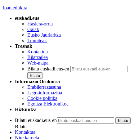
Joan edukira
euskadi.eus
Hasiera-orria
Gaiak
Eusko Jaurlaritza
Tramiteak
Tresnak
Kontaktua
Bilatzailea
Web-mapa
Bilatu euskadi.eus-en
Informazio Orokorra
Erabilerraztasuna
Lege-informazioa
Cookie politika
Egoitza Elektronikoa
Hizkuntza
Bilatu euskadi.eus-en
Bilatu
Kontaktua
Nire karpeta