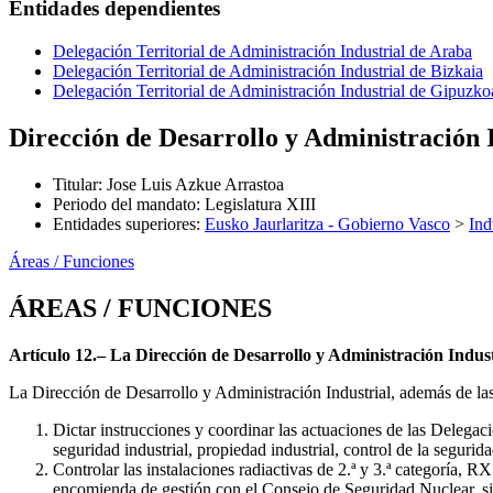
Entidades dependientes
Delegación Territorial de Administración Industrial de Araba
Delegación Territorial de Administración Industrial de Bizkaia
Delegación Territorial de Administración Industrial de Gipuzko
Dirección de Desarrollo y Administración 
Titular
:
Jose Luis Azkue Arrastoa
Periodo del mandato
:
Legislatura XIII
Entidades superiores
:
Eusko Jaurlaritza - Gobierno Vasco
>
Ind
Áreas / Funciones
ÁREAS / FUNCIONES
Artículo 12.– La Dirección de Desarrollo y Administración Indust
La Dirección de Desarrollo y Administración Industrial, además de la
Dictar instrucciones y coordinar las actuaciones de las Delegaci
seguridad industrial, propiedad industrial, control de la segurid
Controlar las instalaciones radiactivas de 2.ª y 3.ª categoría, 
encomienda de gestión con el Consejo de Seguridad Nuclear, si