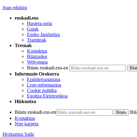
Joan edukira
euskadi.eus
Hasiera-orria
Gaiak
Eusko Jaurlaritza
Tramiteak
Tresnak
Kontaktua
Bilatzailea
Web-mapa
Bilatu euskadi.eus-en
Informazio Orokorra
Erabilerraztasuna
Lege-informazioa
Cookie politika
Egoitza Elektronikoa
Hizkuntza
Bilatu euskadi.eus-en
Bil
Kontaktua
Nire karpeta
Hezkuntza Saila