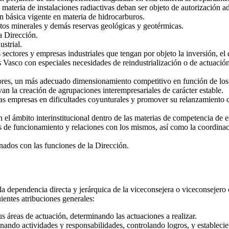
 materia de instalaciones radiactivas deban ser objeto de autorización ad
ón básica vigente en materia de hidrocarburos.
os minerales y demás reservas geológicas y geotérmicas.
la Dirección.
strial.
ctores y empresas industriales que tengan por objeto la inversión, el des
 Vasco con especiales necesidades de reindustrialización o de actuación 
tores, un más adecuado dimensionamiento competitivo en función de los
n la creación de agrupaciones interempresariales de carácter estable.
as empresas en dificultades coyunturales y promover su relanzamiento c
 el ámbito interinstitucional dentro de las materias de competencia de e
os de funcionamiento y relaciones con los mismos, así como la coordinació
onados con las funciones de la Dirección.
la dependencia directa y jerárquica de la viceconsejera o viceconsejero 
uientes atribuciones generales:
us áreas de actuación, determinando las actuaciones a realizar.
nando actividades y responsabilidades, controlando logros, y establecie