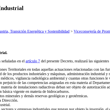
Industrial
ustria, Transición Energética y Sostenibilidad
>
Viceconsejería de Prom
rial.
s señaladas en el
artículo 7
del presente Decreto, realizará las siguientes
ones Territoriales en todas aquellas actuaciones relacionadas con las fun
ad de los productos industriales y máquinas, administración industrial y 
RX médicos, vigilancia radiológica ambiental y cuantas otras funciones l
n perjuicio de las competencias asignadas en esta materia al Departame
 materia de instalaciones radiactivas deban ser objeto de autorización ad
ón básica vigente en materia de hidrocarburos.
os minerales y demás reservas geológicas y geotérmicas.
la Dirección.
strial.
ctores y empresas industriales que tengan por objeto la inversión, el des