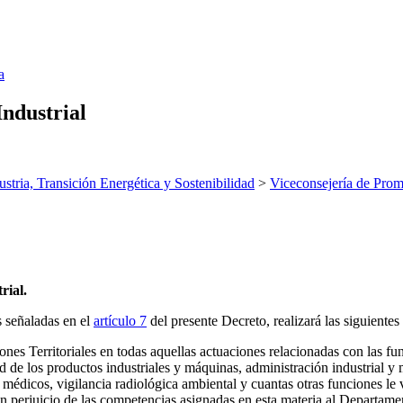
a
Industrial
ustria, Transición Energética y Sostenibilidad
>
Viceconsejería de Prom
rial.
s señaladas en el
artículo 7
del presente Decreto, realizará las siguientes
ones Territoriales en todas aquellas actuaciones relacionadas con las fun
ad de los productos industriales y máquinas, administración industrial y 
RX médicos, vigilancia radiológica ambiental y cuantas otras funciones l
n perjuicio de las competencias asignadas en esta materia al Departame