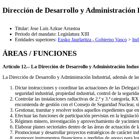
Dirección de Desarrollo y Administración 
Titular
:
Jose Luis Azkue Arrastoa
Periodo del mandato
:
Legislatura XIII
Entidades superiores
:
Eusko Jaurlaritza - Gobierno Vasco
>
Ind
ÁREAS / FUNCIONES
Artículo 12.– La Dirección de Desarrollo y Administración Indust
La Dirección de Desarrollo y Administración Industrial, además de la
Dictar instrucciones y coordinar las actuaciones de las Delegaci
seguridad industrial, propiedad industrial, control de la segurid
Controlar las instalaciones radiactivas de 2.ª y 3.ª categoría, 
encomienda de gestión con el Consejo de Seguridad Nuclear, si
Gestionar, tramitar y resolver todos aquellos expedientes que en
Efectuar las funciones de participación previstas en la legislaci
Régimen minero, investigación y aprovechamiento de yacimient
Elaborar planes sectoriales dentro de las áreas de actuación de 
Promocionar y desarrollar proyectos estratégicos de carácter indu
promover instrumentos financieros y medidas de apoyo para los se