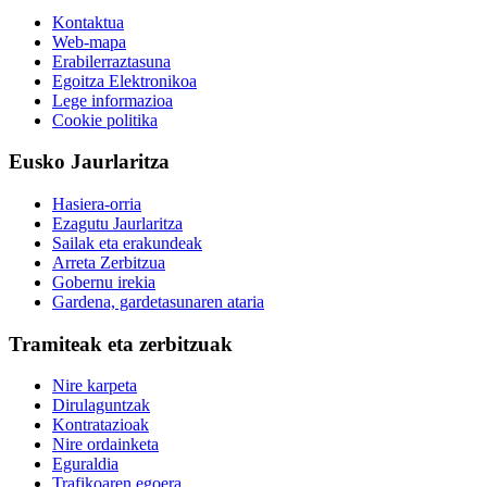
Kontaktua
Web-mapa
Erabilerraztasuna
Egoitza Elektronikoa
Lege informazioa
Cookie politika
Eusko Jaurlaritza
Hasiera-orria
Ezagutu Jaurlaritza
Sailak eta erakundeak
Arreta Zerbitzua
Gobernu irekia
Gardena, gardetasunaren ataria
Tramiteak eta zerbitzuak
Nire karpeta
Dirulaguntzak
Kontratazioak
Nire ordainketa
Eguraldia
Trafikoaren egoera