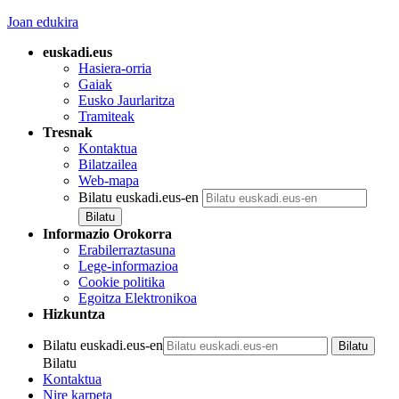
Joan edukira
euskadi.eus
Hasiera-orria
Gaiak
Eusko Jaurlaritza
Tramiteak
Tresnak
Kontaktua
Bilatzailea
Web-mapa
Bilatu euskadi.eus-en
Informazio Orokorra
Erabilerraztasuna
Lege-informazioa
Cookie politika
Egoitza Elektronikoa
Hizkuntza
Bilatu euskadi.eus-en
Bilatu
Kontaktua
Nire karpeta