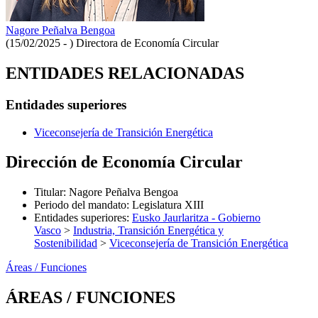
Nagore Peñalva Bengoa
(15/02/2025 - )
Directora de Economía Circular
ENTIDADES RELACIONADAS
Entidades superiores
Viceconsejería de Transición Energética
Dirección de Economía Circular
Titular
:
Nagore Peñalva Bengoa
Periodo del mandato
:
Legislatura XIII
Entidades superiores
:
Eusko Jaurlaritza - Gobierno
Vasco
>
Industria, Transición Energética y
Sostenibilidad
>
Viceconsejería de Transición Energética
Áreas / Funciones
ÁREAS / FUNCIONES