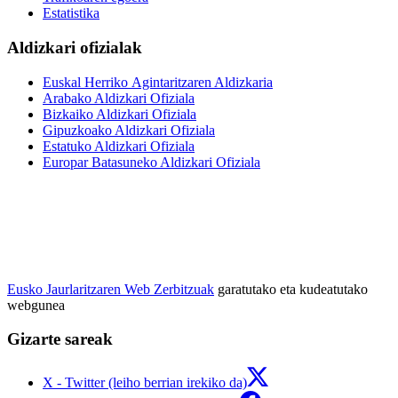
Estatistika
Aldizkari ofizialak
Euskal Herriko Agintaritzaren Aldizkaria
Arabako Aldizkari Ofiziala
Bizkaiko Aldizkari Ofiziala
Gipuzkoako Aldizkari Ofiziala
Estatuko Aldizkari Ofiziala
Europar Batasuneko Aldizkari Ofiziala
Eusko Jaurlaritzaren Web Zerbitzuak
garatutako eta kudeatutako
webgunea
Gizarte sareak
X - Twitter (leiho berrian irekiko da)