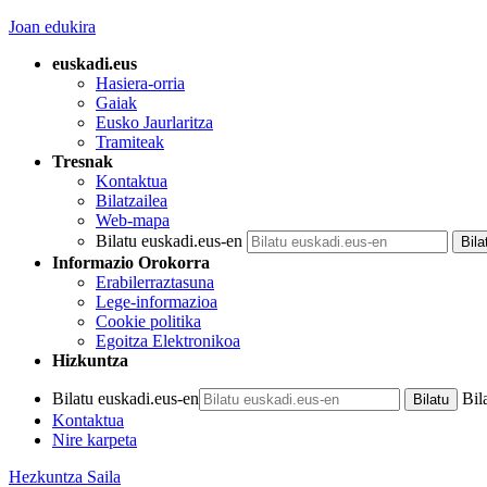
Joan edukira
euskadi.eus
Hasiera-orria
Gaiak
Eusko Jaurlaritza
Tramiteak
Tresnak
Kontaktua
Bilatzailea
Web-mapa
Bilatu euskadi.eus-en
Informazio Orokorra
Erabilerraztasuna
Lege-informazioa
Cookie politika
Egoitza Elektronikoa
Hizkuntza
Bilatu euskadi.eus-en
Bil
Kontaktua
Nire karpeta
Hezkuntza Saila