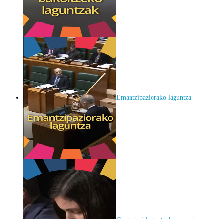
Emantzipaziorako laguntza