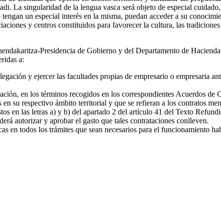
adi. La singularidad de la lengua vasca será objeto de especial cuidado
lo tengan un especial interés en la misma, puedan acceder a su conocimi
iaciones y centros constituidos para favorecer la cultura, las tradicione
hendakaritza-Presidencia de Gobierno y del Departamento de Hacienda y
eridas a:
legación y ejercer las facultades propias de empresario o empresaria ante
legación, en los términos recogidos en los correspondientes Acuerdos de
n su respectivo ámbito territorial y que se refieran a los contratos meno
tos en las letras a) y b) del apartado 2 del artículo 41 del Texto Refu
rá autorizar y aprobar el gasto que tales contrataciones conlleven.
s en todos los trámites que sean necesarios para el funcionamiento habit