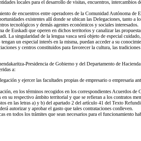
ntidades locales para el desarrollo de visitas, encuentros, intercambios 
ecimiento de encuentros entre operadores de la Comunidad Autónoma de E
oportunidades existentes allí donde se ubican las Delegaciones, tanto a 
centros tecnológicos y demás agentes económicos y sociales interesados.
de Euskadi que operen en dichos territorios y canalizar las propuesta
adi. La singularidad de la lengua vasca será objeto de especial cuidado
lo tengan un especial interés en la misma, puedan acceder a su conocimi
iaciones y centros constituidos para favorecer la cultura, las tradicione
hendakaritza-Presidencia de Gobierno y del Departamento de Hacienda y
eridas a:
legación y ejercer las facultades propias de empresario o empresaria ante
legación, en los términos recogidos en los correspondientes Acuerdos de
n su respectivo ámbito territorial y que se refieran a los contratos meno
tos en las letras a) y b) del apartado 2 del artículo 41 del Texto Refu
rá autorizar y aprobar el gasto que tales contrataciones conlleven.
s en todos los trámites que sean necesarios para el funcionamiento habit