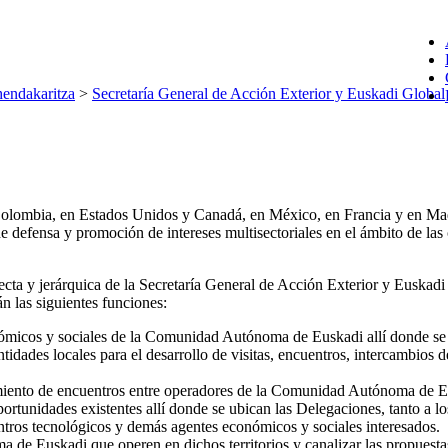
endakaritza
>
Secretaría General de Acción Exterior y Euskadi Global
Colombia, en Estados Unidos y Canadá, en México, en Francia y en Ma
 de defensa y promoción de intereses multisectoriales en el ámbito de
ecta y jerárquica de la Secretaría General de Acción Exterior y Euskad
n las siguientes funciones:
nómicos y sociales de la Comunidad Autónoma de Euskadi allí donde se
ntidades locales para el desarrollo de visitas, encuentros, intercambios 
ecimiento de encuentros entre operadores de la Comunidad Autónoma de E
oportunidades existentes allí donde se ubican las Delegaciones, tanto a 
centros tecnológicos y demás agentes económicos y sociales interesados.
de Euskadi que operen en dichos territorios y canalizar las propuesta