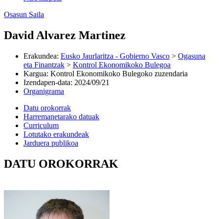
Osasun Saila
David Alvarez Martinez
Erakundea
:
Eusko Jaurlaritza - Gobierno Vasco
>
Ogasuna
eta Finantzak
>
Kontrol Ekonomikoko Bulegoa
Kargua
:
Kontrol Ekonomikoko Bulegoko zuzendaria
Izendapen-data
:
2024/09/21
Organigrama
Datu orokorrak
Harremanetarako datuak
Curriculum
Lotutako erakundeak
Jarduera publikoa
DATU OROKORRAK