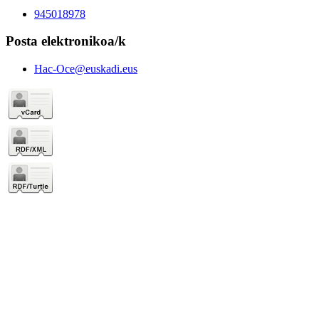
945018978
Posta elektronikoa/k
Hac-Oce@euskadi.eus