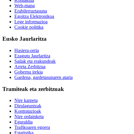
Kontaktua
Web-mapa
Erabilerraztasuna
Egoitza Elektronikoa
Lege informazioa
Cookie politika
Eusko Jaurlaritza
Hasiera-orria
Ezagutu Jaurlaritza
Sailak eta erakundeak
Arreta Zerbitzua
Gobernu irekia
Gardena, gardetasunaren ataria
Tramiteak eta zerbitzuak
Nire karpeta
Dirulaguntzak
Kontratazioak
Nire ordainketa
Eguraldia
Trafikoaren egoera
Estatistika