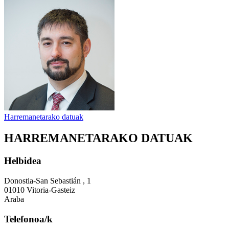
Harremanetarako datuak
HARREMANETARAKO DATUAK
Helbidea
Donostia-San Sebastián , 1
01010 Vitoria-Gasteiz
Araba
Telefonoa/k