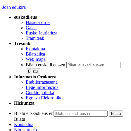
Joan edukira
euskadi.eus
Hasiera-orria
Gaiak
Eusko Jaurlaritza
Tramiteak
Tresnak
Kontaktua
Bilatzailea
Web-mapa
Bilatu euskadi.eus-en
Informazio Orokorra
Erabilerraztasuna
Lege-informazioa
Cookie politika
Egoitza Elektronikoa
Hizkuntza
Bilatu euskadi.eus-en
Bilatu
Kontaktua
Nire karpeta