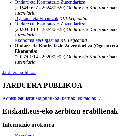
Ondare eta Kontratazio Zuzendaritza
(2024/06/27 - 2024/09/20)
Ondare eta Kontratazioko
zuzendaria
Ogasuna eta Finantzak
XIII Legealdia
Ondare eta Kontratazio Zuzendaritza
(2020/08/10 - 2024/06/26)
Ondare eta Kontratazioko
zuzendaria
Ekonomia eta Ogasuna
XII Legealdia
Ondare eta Kontratazio Zuzendaritza (Ogasun eta
Ekonomia)
(2017/01/14 - 2020/09/09)
Ondare eta Kontratazioko
zuzendaria
Jarduera publikoa
JARDUERA PUBLIKOA
Kontsultatu jarduera publikoa (berriak, ekitaldiak...)
Euskadi.eus-eko zerbitzu erabilienak
Informazio orokorra