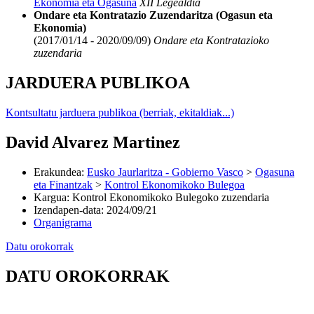
Ekonomia eta Ogasuna
XII Legealdia
Ondare eta Kontratazio Zuzendaritza (Ogasun eta
Ekonomia)
(2017/01/14 - 2020/09/09)
Ondare eta Kontratazioko
zuzendaria
JARDUERA PUBLIKOA
Kontsultatu jarduera publikoa (berriak, ekitaldiak...)
David Alvarez Martinez
Erakundea
:
Eusko Jaurlaritza - Gobierno Vasco
>
Ogasuna
eta Finantzak
>
Kontrol Ekonomikoko Bulegoa
Kargua
:
Kontrol Ekonomikoko Bulegoko zuzendaria
Izendapen-data
:
2024/09/21
Organigrama
Datu orokorrak
DATU OROKORRAK