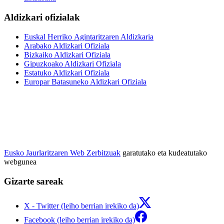
Aldizkari ofizialak
Euskal Herriko Agintaritzaren Aldizkaria
Arabako Aldizkari Ofiziala
Bizkaiko Aldizkari Ofiziala
Gipuzkoako Aldizkari Ofiziala
Estatuko Aldizkari Ofiziala
Europar Batasuneko Aldizkari Ofiziala
Eusko Jaurlaritzaren Web Zerbitzuak
garatutako eta kudeatutako
webgunea
Gizarte sareak
X - Twitter (leiho berrian irekiko da)
Facebook (leiho berrian irekiko da)