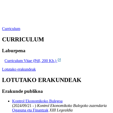
Curriculum
CURRICULUM
Laburpena
Curriculum Vitae (Pdf, 200 Kb.)
Lotutako erakundeak
LOTUTAKO ERAKUNDEAK
Erakunde publikoa
Kontrol Ekonomikoko Bulegoa
(2024/09/21 - )
Kontrol Ekonomikoko Bulegoko zuzendaria
Ogasuna eta Finantzak
XIII Legealdia