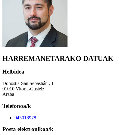
HARREMANETARAKO DATUAK
Helbidea
Donostia-San Sebastián , 1
01010 Vitoria-Gasteiz
Araba
Telefonoa/k
945018978
Posta elektronikoa/k