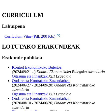
CURRICULUM
Laburpena
Curriculum Vitae (Pdf, 200 Kb.)
LOTUTAKO ERAKUNDEAK
Erakunde publikoa
Kontrol Ekonomikoko Bulegoa
(2024/09/21 - )
Kontrol Ekonomikoko Bulegoko zuzendaria
Ogasuna eta Finantzak
XIII Legealdia
Ondare eta Kontratazio Zuzendaritza
(2024/06/27 - 2024/09/20)
Ondare eta Kontratazioko
zuzendaria
Ogasuna eta Finantzak
XIII Legealdia
Ondare eta Kontratazio Zuzendaritza
(2020/08/10 - 2024/06/26)
Ondare eta Kontratazioko
zuzendaria