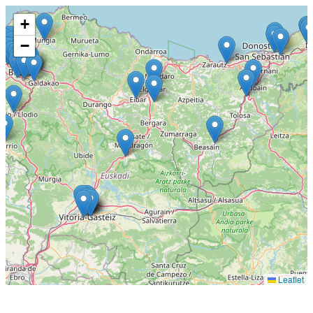
+
−
Leaflet