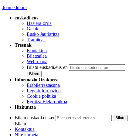
Joan edukira
euskadi.eus
Hasiera-orria
Gaiak
Eusko Jaurlaritza
Tramiteak
Tresnak
Kontaktua
Bilatzailea
Web-mapa
Bilatu euskadi.eus-en
Informazio Orokorra
Erabilerraztasuna
Lege-informazioa
Cookie politika
Egoitza Elektronikoa
Hizkuntza
Bilatu euskadi.eus-en
Bilatu
Kontaktua
Nire karpeta