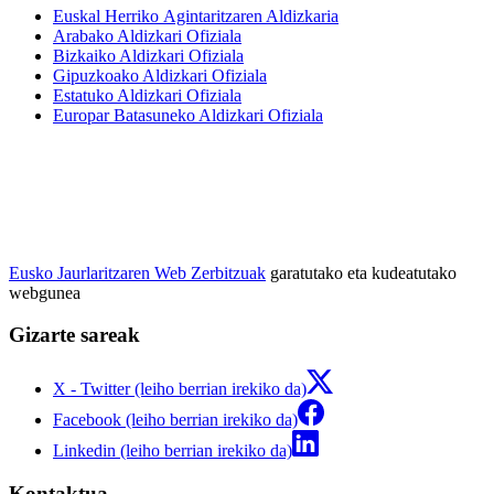
Euskal Herriko Agintaritzaren Aldizkaria
Arabako Aldizkari Ofiziala
Bizkaiko Aldizkari Ofiziala
Gipuzkoako Aldizkari Ofiziala
Estatuko Aldizkari Ofiziala
Europar Batasuneko Aldizkari Ofiziala
Eusko Jaurlaritzaren Web Zerbitzuak
garatutako eta kudeatutako
webgunea
Gizarte sareak
X - Twitter (leiho berrian irekiko da)
Facebook (leiho berrian irekiko da)
Linkedin (leiho berrian irekiko da)
Kontaktua