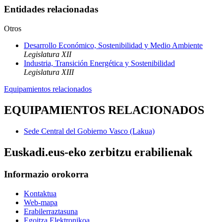
Entidades relacionadas
Otros
Desarrollo Económico, Sostenibilidad y Medio Ambiente
Legislatura XII
Industria, Transición Energética y Sostenibilidad
Legislatura XIII
Equipamientos relacionados
EQUIPAMIENTOS RELACIONADOS
Sede Central del Gobierno Vasco (Lakua)
Euskadi.eus-eko zerbitzu erabilienak
Informazio orokorra
Kontaktua
Web-mapa
Erabilerraztasuna
Egoitza Elektronikoa