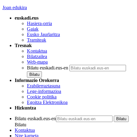
Joan edukira
euskadi.eus
Hasiera-orria
Gaiak
Eusko Jaurlaritza
Tramiteak
Tresnak
Kontaktua
Bilatzailea
Web-mapa
Bilatu euskadi.eus-en
Informazio Orokorra
Erabilerraztasuna
Lege-informazioa
Cookie politika
Egoitza Elektronikoa
Hizkuntza
Bilatu euskadi.eus-en
Bilatu
Kontaktua
Nire karpeta