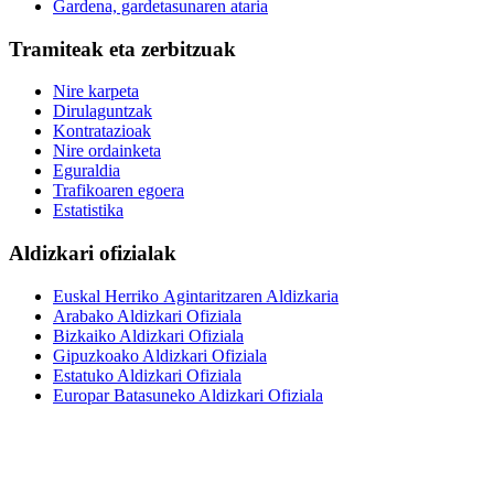
Gardena, gardetasunaren ataria
Tramiteak eta zerbitzuak
Nire karpeta
Dirulaguntzak
Kontratazioak
Nire ordainketa
Eguraldia
Trafikoaren egoera
Estatistika
Aldizkari ofizialak
Euskal Herriko Agintaritzaren Aldizkaria
Arabako Aldizkari Ofiziala
Bizkaiko Aldizkari Ofiziala
Gipuzkoako Aldizkari Ofiziala
Estatuko Aldizkari Ofiziala
Europar Batasuneko Aldizkari Ofiziala