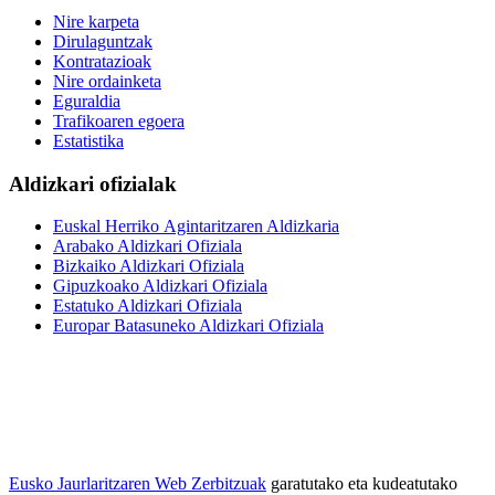
Nire karpeta
Dirulaguntzak
Kontratazioak
Nire ordainketa
Eguraldia
Trafikoaren egoera
Estatistika
Aldizkari ofizialak
Euskal Herriko Agintaritzaren Aldizkaria
Arabako Aldizkari Ofiziala
Bizkaiko Aldizkari Ofiziala
Gipuzkoako Aldizkari Ofiziala
Estatuko Aldizkari Ofiziala
Europar Batasuneko Aldizkari Ofiziala
Eusko Jaurlaritzaren Web Zerbitzuak
garatutako eta kudeatutako