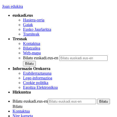
Joan edukira
euskadi.eus
Hasiera-orria
Gaiak
Eusko Jaurlaritza
Tramiteak
Tresnak
Kontaktua
Bilatzailea
Web-mapa
Bilatu euskadi.eus-en
Informazio Orokorra
Erabilerraztasuna
Lege-informazioa
Cookie politika
Egoitza Elektronikoa
Hizkuntza
Bilatu euskadi.eus-en
Bilatu
Kontaktua
Nire karpeta