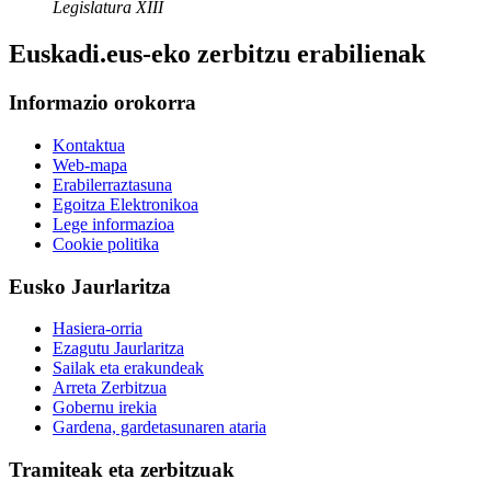
Legislatura XIII
Euskadi.eus-eko zerbitzu erabilienak
Informazio orokorra
Kontaktua
Web-mapa
Erabilerraztasuna
Egoitza Elektronikoa
Lege informazioa
Cookie politika
Eusko Jaurlaritza
Hasiera-orria
Ezagutu Jaurlaritza
Sailak eta erakundeak
Arreta Zerbitzua
Gobernu irekia
Gardena, gardetasunaren ataria
Tramiteak eta zerbitzuak