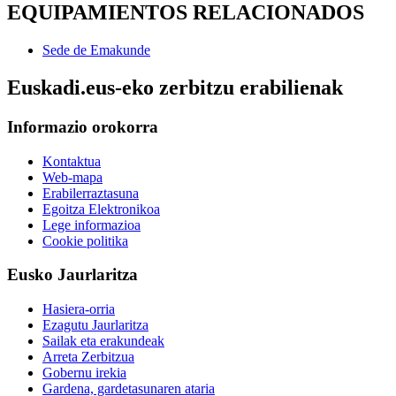
EQUIPAMIENTOS RELACIONADOS
Sede de Emakunde
Euskadi.eus-eko zerbitzu erabilienak
Informazio orokorra
Kontaktua
Web-mapa
Erabilerraztasuna
Egoitza Elektronikoa
Lege informazioa
Cookie politika
Eusko Jaurlaritza
Hasiera-orria
Ezagutu Jaurlaritza
Sailak eta erakundeak
Arreta Zerbitzua
Gobernu irekia
Gardena, gardetasunaren ataria