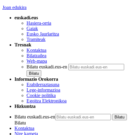
Joan edukira
euskadi.eus
Hasiera-orria
Gaiak
Eusko Jaurlaritza
Tramiteak
Tresnak
Kontaktua
Bilatzailea
Web-mapa
Bilatu euskadi.eus-en
Informazio Orokorra
Erabilerraztasuna
Lege-informazioa
Cookie politika
Egoitza Elektronikoa
Hizkuntza
Bilatu euskadi.eus-en
Bilatu
Kontaktua
Nire karpeta