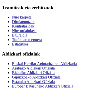
Tramiteak eta zerbitzuak
Nire karpeta
Dirulaguntzak
Kontratazioak
Nire ordainketa
Eguraldia
Trafikoaren egoera
Estatistika
Aldizkari ofizialak
Euskal Herriko Agintaritzaren Aldizkaria
Arabako Aldizkari Ofiziala
Bizkaiko Aldizkari Ofiziala
Gipuzkoako Aldizkari Ofiziala
Estatuko Aldizkari Ofiziala
Europar Batasuneko Aldizkari Ofiziala