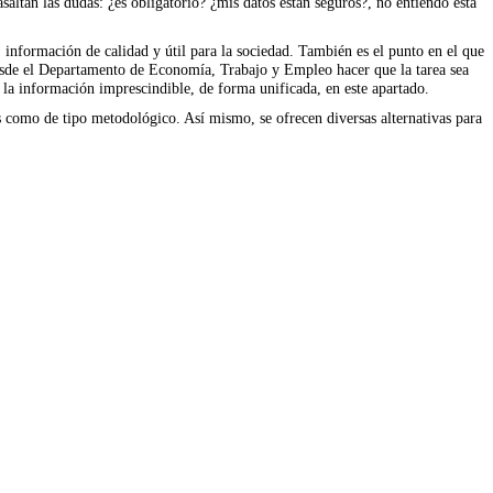
ltan las dudas: ¿es obligatorio? ¿mis datos están seguros?, no entiendo esta
, información de calidad y útil para la sociedad. También es el punto en el que
desde el Departamento de Economía, Trabajo y Empleo hacer que la tarea sea
a la información imprescindible, de forma unificada, en este apartado.
os como de tipo metodológico. Así mismo, se ofrecen diversas alternativas para