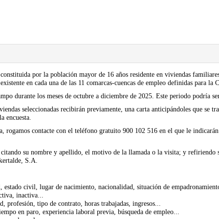
o constituida por la población mayor de 16 años residente en viviendas familiar
al existente en cada una de las 11 comarcas-cuencas de empleo definidas para 
campo durante los meses de octubre a diciembre de 2025. Este periodo podría se
viendas seleccionadas recibirán previamente, una carta anticipándoles que se trat
la encuesta.
, rogamos contacte con el teléfono gratuito 900 102 516 en el que le indicarán 
 citando su nombre y apellido, el motivo de la llamada o la visita; y refiriend
kertalde, S.A.
ad, estado civil, lugar de nacimiento, nacionalidad, situación de empadronamient
tiva, inactiva...
, profesión, tipo de contrato, horas trabajadas, ingresos...
tiempo en paro, experiencia laboral previa, búsqueda de empleo...