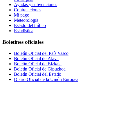
Ayudas y subvenciones
Contrataciones
Mi pago
Meteorología
Estado del tráfico
Estadística
Boletines oficiales
Boletín Oficial del País Vasco
Boletín Oficial de Álava
Boletín Oficial de Bizkaia
Boletín Oficial de Gipuzkoa
Boletín Oficial del Estado
Diario Oficial de la Unión Europea