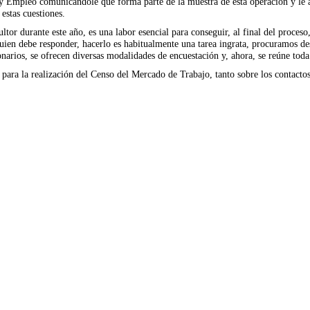
 Empleo comunicándole que forma parte de la muestra de esta operación y le asa
estas cuestiones.
tor durante este año, es una labor esencial para conseguir, al final del proceso
quien debe responder, hacerlo es habitualmente una tarea ingrata, procuramos 
ionarios, se ofrecen diversas modalidades de encuestación y, ahora, se reúne tod
so para la realización del Censo del Mercado de Trabajo, tanto sobre los contact