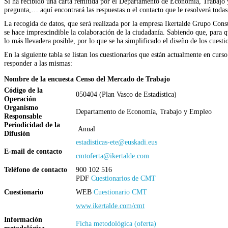
Si ha recibido una carta remitida por el Departamento de Economía, Trabajo y
pregunta,… aquí encontrará las respuestas o el contacto que le resolverá todas 
La recogida de datos, que será realizada por la empresa Ikertalde Grupo Consul
se hace imprescindible la colaboración de la ciudadanía. Sabiendo que, para 
lo más llevadera posible, por lo que se ha simplificado el diseño de los cuest
En la siguiente tabla se listan los cuestionarios que están actualmente en cur
responder a las mismas:
Nombre de la encuesta
Censo del Mercado de Trabajo
Código de la
050404 (Plan Vasco de Estadística)
Operación
Organismo
Departamento de Economía, Trabajo y Empleo
Responsable
Periodicidad de la
Anual
Difusión
estadisticas-ete@euskadi.eus
E-mail de contacto
cmtoferta@ikertalde.com
Teléfono de contacto
900 102 516
PDF
Cuestionarios de CMT
Cuestionario
WEB
Cuestionario CMT
www.ikertalde.com/cmt
Información
Ficha metodológica (oferta)
metodológica