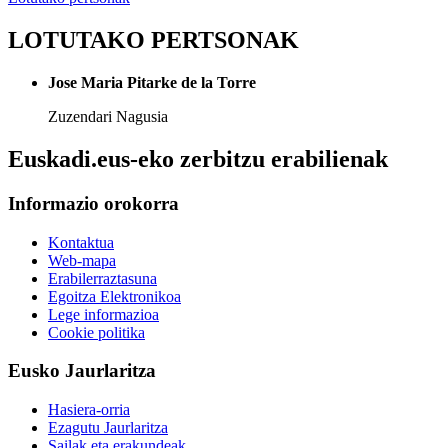
LOTUTAKO PERTSONAK
Jose Maria Pitarke de la Torre
Zuzendari Nagusia
Euskadi.eus-eko zerbitzu erabilienak
Informazio orokorra
Kontaktua
Web-mapa
Erabilerraztasuna
Egoitza Elektronikoa
Lege informazioa
Cookie politika
Eusko Jaurlaritza
Hasiera-orria
Ezagutu Jaurlaritza
Sailak eta erakundeak