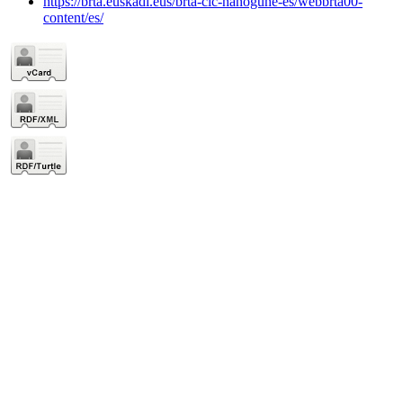
https://brta.euskadi.eus/brta-cic-nanogune-es/webbrta00-
content/es/