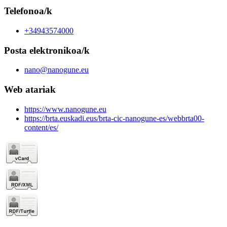
Telefonoa/k
+34943574000
Posta elektronikoa/k
nano@nanogune.eu
Web atariak
https://www.nanogune.eu
https://brta.euskadi.eus/brta-cic-nanogune-es/webbrta00-
content/es/