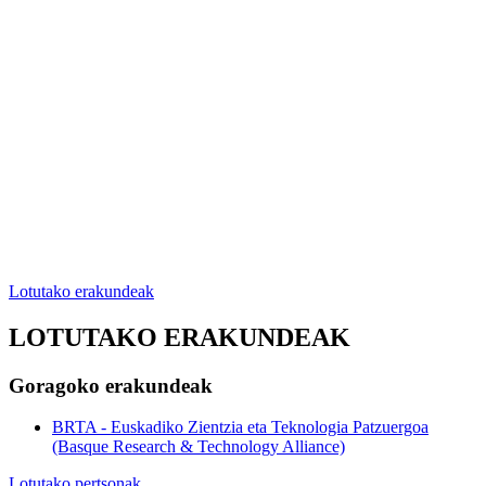
Lotutako erakundeak
LOTUTAKO ERAKUNDEAK
Goragoko erakundeak
BRTA - Euskadiko Zientzia eta Teknologia Patzuergoa
(Basque Research & Technology Alliance)
Lotutako pertsonak