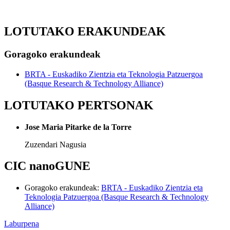
LOTUTAKO ERAKUNDEAK
Goragoko erakundeak
BRTA - Euskadiko Zientzia eta Teknologia Patzuergoa
(Basque Research & Technology Alliance)
LOTUTAKO PERTSONAK
Jose Maria Pitarke de la Torre
Zuzendari Nagusia
CIC nanoGUNE
Goragoko erakundeak
:
BRTA - Euskadiko Zientzia eta
Teknologia Patzuergoa (Basque Research & Technology
Alliance)
Laburpena