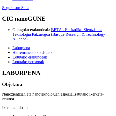
Segurtasun Saila
CIC nanoGUNE
Goragoko erakundeak
:
BRTA - Euskadiko Zientzia eta
Teknologia Patzuergoa (Basque Research & Technology
Alliance)
Laburpena
Harremanetarako datuak
Lotutako erakundeak
Lotutako pertsonak
LABURPENA
Objektua
Nanozientzian eta nanoteknologian espezializatutako ikerketa-
zentroa.
Ikerketa-ildoak: