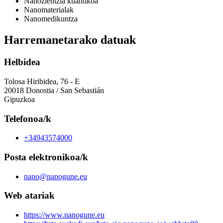
Nanozientzia kuantikoa
Nanomaterialak
Nanomedikuntza
Harremanetarako datuak
Helbidea
Tolosa Hiribidea, 76 - E
20018 Donostia / San Sebastián
Gipuzkoa
Telefonoa/k
+34943574000
Posta elektronikoa/k
nano@nanogune.eu
Web atariak
https://www.nanogune.eu