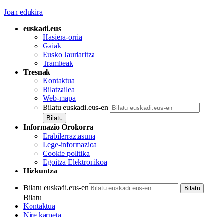
Joan edukira
euskadi.eus
Hasiera-orria
Gaiak
Eusko Jaurlaritza
Tramiteak
Tresnak
Kontaktua
Bilatzailea
Web-mapa
Bilatu euskadi.eus-en
Informazio Orokorra
Erabilerraztasuna
Lege-informazioa
Cookie politika
Egoitza Elektronikoa
Hizkuntza
Bilatu euskadi.eus-en
Bilatu
Kontaktua
Nire karpeta