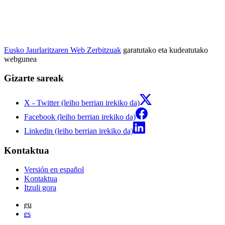
Eusko Jaurlaritzaren Web Zerbitzuak
garatutako eta kudeatutako
webgunea
Gizarte sareak
X - Twitter (leiho berrian irekiko da)
Facebook (leiho berrian irekiko da)
Linkedin (leiho berrian irekiko da)
Kontaktua
Versión en español
Kontaktua
Itzuli gora
eu
es