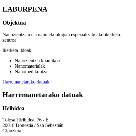
LABURPENA
Objektua
Nanozientzian eta nanoteknologian espezializatutako ikerketa-
zentroa.
Ikerketa-ildoak:
Nanozientzia kuantikoa
Nanomaterialak
Nanomedikuntza
Harremanetarako datuak
Harremanetarako datuak
Helbidea
Tolosa Hiribidea, 76 - E
20018 Donostia / San Sebastián
Gipuzkoa