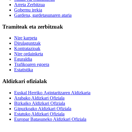
Arreta Zerbitzua
Gobernu irekia
Gardena, gardetasunaren ataria
Tramiteak eta zerbitzuak
Nire karpeta
Dirulaguntzak
Kontratazioak
Nire ordainketa
Eguraldia
Trafikoaren egoera
Estatistika
Aldizkari ofizialak
Euskal Herriko Agintaritzaren Aldizkaria
Arabako Aldizkari Ofiziala
Bizkaiko Aldizkari Ofiziala
Gipuzkoako Aldizkari Ofiziala
Estatuko Aldizkari Ofiziala
Europar Batasuneko Aldizkari Ofiziala