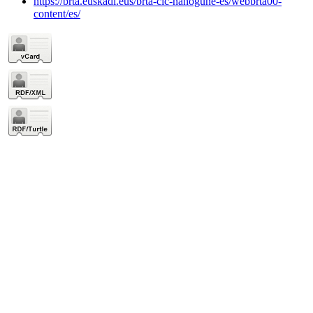
https://brta.euskadi.eus/brta-cic-nanogune-es/webbrta00-
content/es/