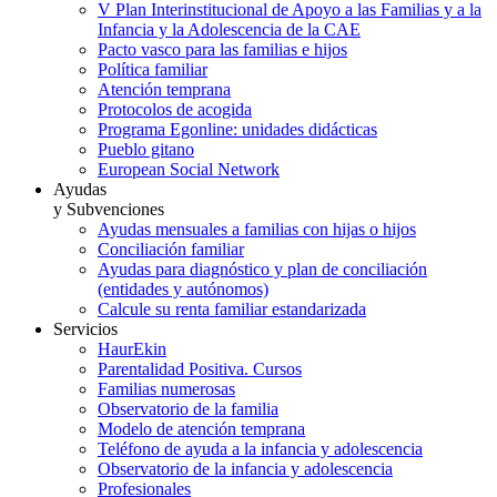
V Plan Interinstitucional de Apoyo a las Familias y a la
Infancia y la Adolescencia de la CAE
Pacto vasco para las familias e hijos
Política familiar
Atención temprana
Protocolos de acogida
Programa Egonline: unidades didácticas
Pueblo gitano
European Social Network
Ayudas
y Subvenciones
Ayudas mensuales a familias con hijas o hijos
Conciliación familiar
Ayudas para diagnóstico y plan de conciliación
(entidades y autónomos)
Calcule su renta familiar estandarizada
Servicios
HaurEkin
Parentalidad Positiva. Cursos
Familias numerosas
Observatorio de la familia
Modelo de atención temprana
Teléfono de ayuda a la infancia y adolescencia
Observatorio de la infancia y adolescencia
Profesionales