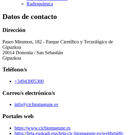
Radioquímica
Datos de contacto
Dirección
Paseo Miramon, 182 - Parque Científico y Tecnológico de
Gipuzkoa
20014 Donostia / San Sebastián
Gipuzkoa
Teléfono/s
+34943005300
Correo/s electrónico/s
info@cicbiomagune.es
Portales web
https://www.cicbiomagune.es
https://brta.euskadi.eus/brta-cic-biomagune-es/webbrta00-