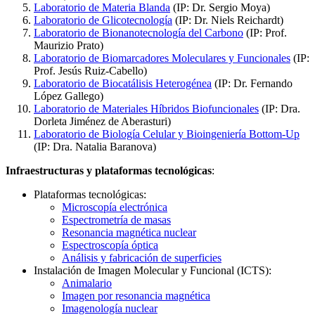
Laboratorio de Materia Blanda
(IP: Dr. Sergio Moya)
Laboratorio de Glicotecnología
(IP: Dr. Niels Reichardt)
Laboratorio de Bionanotecnología del Carbono
(IP: Prof.
Maurizio Prato)
Laboratorio de Biomarcadores Moleculares y Funcionales
(IP:
Prof. Jesús Ruiz-Cabello)
Laboratorio de Biocatálisis Heterogénea
(IP: Dr. Fernando
López Gallego)
Laboratorio de Materiales Híbridos Biofuncionales
(IP: Dra.
Dorleta Jiménez de Aberasturi)
Laboratorio de Biología Celular y Bioingeniería Bottom-Up
(IP: Dra. Natalia Baranova)
Infraestructuras y plataformas tecnológicas
:
Plataformas tecnológicas:
Microscopía electrónica
Espectrometría de masas
Resonancia magnética nuclear
Espectroscopía óptica
Análisis y fabricación de superficies
Instalación de Imagen Molecular y Funcional (ICTS):
Animalario
Imagen por resonancia magnética
Imagenología nuclear