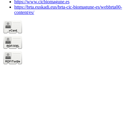
https://www.cicbiomagune.es
https://brta.euskadi.eus/brta-cic-biomagune-es/webbrta00-
content/es/