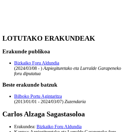
LOTUTAKO ERAKUNDEAK
Erakunde publikoa
Bizkaiko Foru Aldundia
(2024/03/08 - )
Azpiegituretako eta Lurralde Garapeneko
foru diputatua
Beste erakunde batzuk
Bilboko Portu Agintaritza
(2013/01/01 - 2024/03/07)
Zuzendaria
Carlos Alzaga Sagastasoloa
Erakundea
:
Bizkaiko Foru Aldundia
Kargua
:
Azpiegituretako eta Lurralde Garapeneko foru