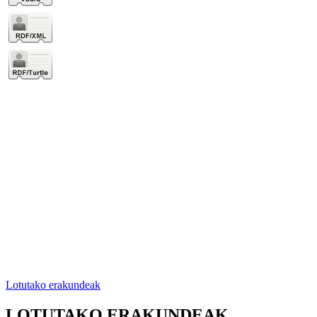
Lotutako erakundeak
LOTUTAKO ERAKUNDEAK