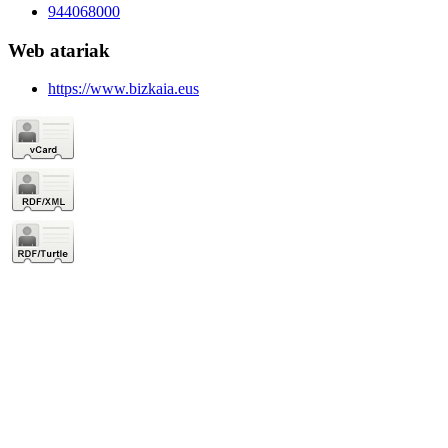
944068000
Web atariak
https://www.bizkaia.eus