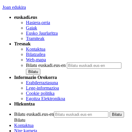
Joan edukira
euskadi.eus
Hasiera-orria
Gaiak
Eusko Jaurlaritza
Tramiteak
Tresnak
Kontaktua
Bilatzailea
Web-mapa
Bilatu euskadi.eus-en
Informazio Orokorra
Erabilerraztasuna
Lege-informazioa
Cookie politika
Egoitza Elektronikoa
Hizkuntza
Bilatu euskadi.eus-en
Bilatu
Kontaktua
Nire karpeta