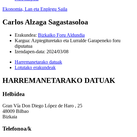
Ekonomia, Lan eta Enplegu Saila
Carlos Alzaga Sagastasoloa
Erakundea
:
Bizkaiko Foru Aldundia
Kargua
:
Azpiegituretako eta Lurralde Garapeneko foru
diputatua
Izendapen-data
:
2024/03/08
Harremanetarako datuak
Lotutako erakundeak
HARREMANETARAKO DATUAK
Helbidea
Gran Vía Don Diego López de Haro , 25
48009 Bilbao
Bizkaia
Telefonoa/k