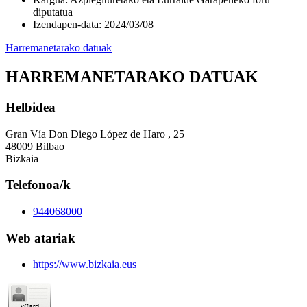
diputatua
Izendapen-data
:
2024/03/08
Harremanetarako datuak
HARREMANETARAKO DATUAK
Helbidea
Gran Vía Don Diego López de Haro , 25
48009 Bilbao
Bizkaia
Telefonoa/k
944068000
Web atariak
https://www.bizkaia.eus