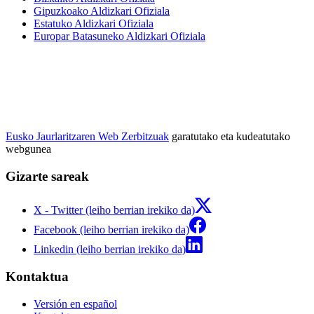
Gipuzkoako Aldizkari Ofiziala
Estatuko Aldizkari Ofiziala
Europar Batasuneko Aldizkari Ofiziala
Eusko Jaurlaritzaren Web Zerbitzuak
garatutako eta kudeatutako
webgunea
Gizarte sareak
X - Twitter (leiho berrian irekiko da)
Facebook (leiho berrian irekiko da)
Linkedin (leiho berrian irekiko da)
Kontaktua
Versión en español