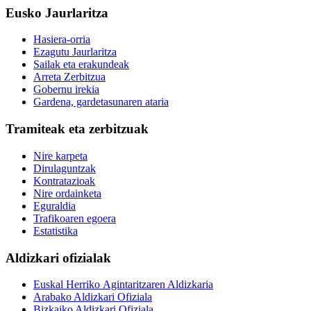
Eusko Jaurlaritza
Hasiera-orria
Ezagutu Jaurlaritza
Sailak eta erakundeak
Arreta Zerbitzua
Gobernu irekia
Gardena, gardetasunaren ataria
Tramiteak eta zerbitzuak
Nire karpeta
Dirulaguntzak
Kontratazioak
Nire ordainketa
Eguraldia
Trafikoaren egoera
Estatistika
Aldizkari ofizialak
Euskal Herriko Agintaritzaren Aldizkaria
Arabako Aldizkari Ofiziala
Bizkaiko Aldizkari Ofiziala