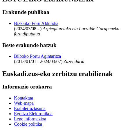
Erakunde publikoa
Bizkaiko Foru Aldundia
(2024/03/08 - )
Azpiegituretako eta Lurralde Garapeneko
foru diputatua
Beste erakunde batzuk
Bilboko Portu Agintaritza
(2013/01/01 - 2024/03/07)
Zuzendaria
Euskadi.eus-eko zerbitzu erabilienak
Informazio orokorra
Kontaktua
Web-mapa
Erabilerraztasuna
Egoitza Elektronikoa
Lege informazioa
Cookie politika