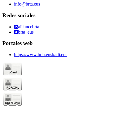
info@brta.eus
Redes sociales
alliancebrta
brta_eus
Portales web
https://www.brta.euskadi.eus