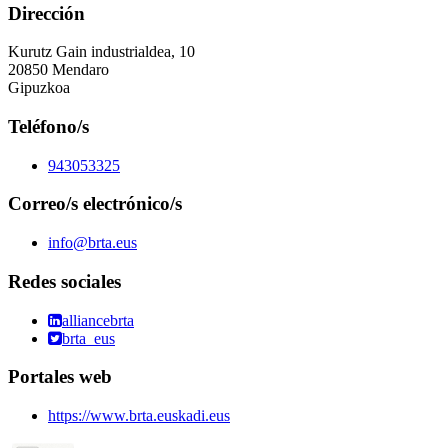
Dirección
Kurutz Gain industrialdea, 10
20850 Mendaro
Gipuzkoa
Teléfono/s
943053325
Correo/s electrónico/s
info@brta.eus
Redes sociales
alliancebrta
brta_eus
Portales web
https://www.brta.euskadi.eus