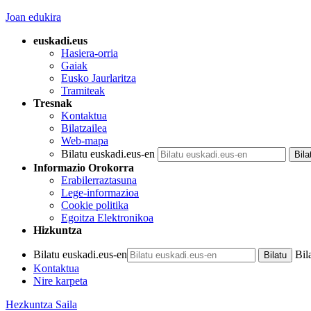
Joan edukira
euskadi.eus
Hasiera-orria
Gaiak
Eusko Jaurlaritza
Tramiteak
Tresnak
Kontaktua
Bilatzailea
Web-mapa
Bilatu euskadi.eus-en
Informazio Orokorra
Erabilerraztasuna
Lege-informazioa
Cookie politika
Egoitza Elektronikoa
Hizkuntza
Bilatu euskadi.eus-en
Bil
Kontaktua
Nire karpeta
Hezkuntza Saila